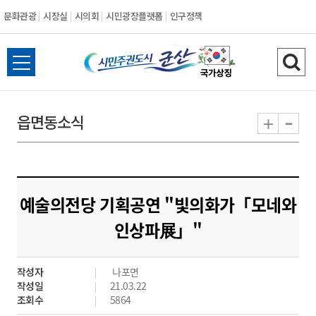
문화관광
시장실
시의회
시민광장플랫폼
인구정책
시
전
검
민
체
색
메
하
-
+
읍면동소식
주
뉴
기
열
권
기
도
예술의전당 기획공연 "빛의화가「모네와
시
인상파展」"
군
작성자
나포면
산
작성일
21.03.22
조회수
5864