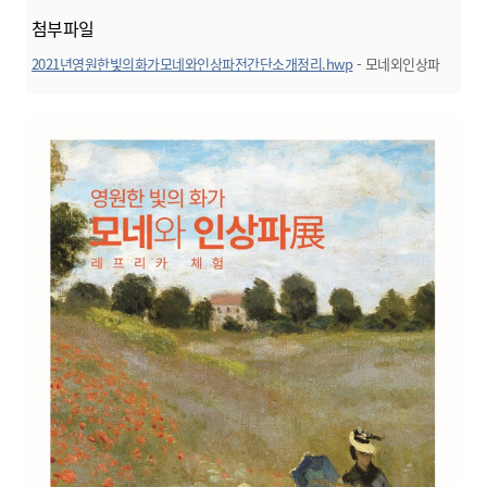
첨부파일
2021년영원한빛의화가모네와인상파전간단소개정리.hwp
- 모네외인상파
전포스터
미리보기