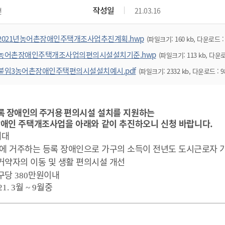
위원회 현황
공공데이터 개방
업무추진비공
군산시 무상교통
작성일
면
21.03.16
공부의 명수
정부24
위원회 명단공개
공공데이터 개방
예산/재정
법률정보
국민신문고
건설
부동산
에너지
2021년농어촌장애인주택개조사업추진계획.hwp
(파일크기: 160 kb, 다운로드 : 
환경
청소
위생
위원회 회의록 공개
공공데이터 수요조사
민원편람/서식
한눈에 서비스
전자가족관계등록
예산안내
조례규칙 입법예고
경제동향
도로/가로등
부동산 정보
태양광
농어촌장애인주택개조사업의편의시설설치기준.hwp
(파일크기: 113 kb, 다운로
환경선언문
청소정보
공중위생
재정공시
조례규칙 입법예고(구)
물가정보
자전거
주소/건축/지적/지리정보
가스/석유
붙임3농어촌장애인주택편의시설설치예시.pdf
(파일크기: 2332 kb, 다운로드 : 9
인터넷등기소
환경기본정보
대형폐기물 배출신고
위생용품 제조업
결산보고서
법률정보 관련사이트
사회조사
조상땅찾기
국세청홈택스
화학물질 관리지도
공모사업
생활쓰레기 처리요령
식품위생
중기지방재정계획
사업체조
위택스
미세먼지 대응
음식물쓰레기 처리요령
문화 콘텐츠업
록 장애인의 주거용
편의시설 설치를 지원하는
투자심사
통계연보
부동산통합민원
장애인 주택개조사업을 아래와 같이 추진하오니 신청 바랍니다.
환경영향평가
폐기물 처리시설 현황
예산낭비신고
청년통계
체육
공공데이터포털
세대
석면해체 건축물정보
보조금 부정수급 신고
주민등록
에 거주하는 등록 장애인으로 가구의 소득이 전년도
도시근로자 가
새올전자민원창구
체육시설 안내
환경오염업소 공개
공유재산
체류외국
거약자의 이동 및 생활 편의시설 개선
군산시체육회
환경 관련사이트
구당
만원이내
재정용어사전
380
생활체육 공지
월
월중
21. 3
~ 9
군산시 고향사랑기부제
고향사랑기부제 소개
군산상품