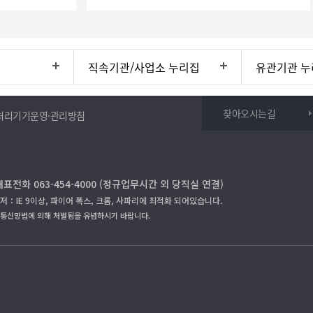
직속기관/사업소 누리집
유관기관 누
찾아오시는길
처리기기운영·관리방침
대표전화 063-454-4000 (정규업무시간 외 당직실 연결)
저：IE 9이상, 파이어 폭스, 크롬, 사파리에 최적화 되어있습니다.
보통신망법에 의해 처벌됨을 유념하시기 바랍니다.