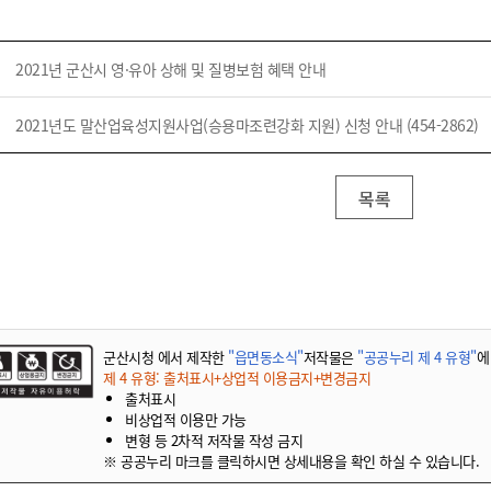
기부자 예우제
기부자 명예의 전당
2021년 군산시 영·유아 상해 및 질병보험 혜택 안내
기금사업
군산시 답례품
2021년도 말산업육성지원사업(승용마조련강화 지원) 신청 안내 (454-2862)
고향사랑기부제 소식
목록
군산시청 에서 제작한
"읍면동소식"
저작물은
"공공누리 제 4 유형"
에
제 4 유형: 출처표시+상업적 이용금지+변경금지
출처표시
비상업적 이용만 가능
변형 등 2차적 저작물 작성 금지
※ 공공누리 마크를 클릭하시면 상세내용을 확인 하실 수 있습니다.