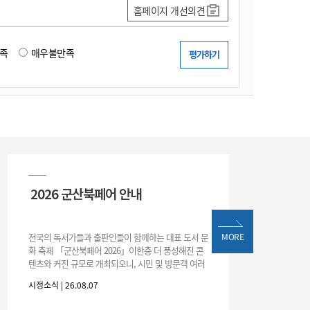
홈페이지 개선의견
족
매우불만족
2026 군산북페어 안내
전국의 독서가들과 출판인들이 함께하는 대표 도서 문
MORE
화 축제 「군산북페어 2026」이한층 더 풍성해진 콘
텐츠와 커진 규모로 개최되오니, 시민 및 방문객 여러
분의 많은 관심과 참여 바랍니다.□ 행사 개요행사 기
시정소식 | 26.08.07
간: 2026. 8. 28.