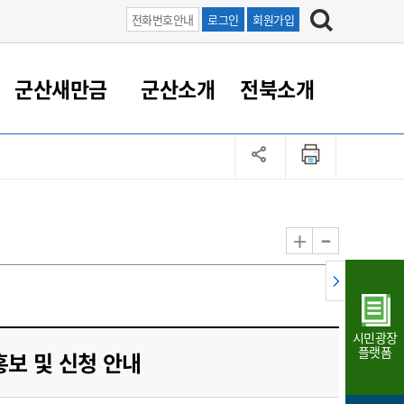
전화번호안내
로그인
회원가입
군산새만금
군산소개
전북소개
정 대응
족관계
부서/업무
RE100의 중심 새만금
도시/공원/주택
산업인프라
정책실명제
토지/건축
읍면동 안내
군산새만금 홍보 영상
조직운영6대지표
농업/축산업
도시재생
지방세
족관계
도시계획/지구단위계획
군산국가산업단지
정책실명제 안내
지방세
도시재생사업
민선8기 농업비전/발전방
공무원 정원
향
-
+
공원녹지
군산2국가산업단지
국민신청실명제안내
지방세환급금신청
도시재생(현장)지원센터
과장급이상 상위직 비율
농산물 유통
식
주택
새만금산업단지
정책실명제 중점관리 대상
지방세 상담챗봇
도시재생시설 현황
공무원 1인당 주민수
가축방역
자료실
자유무역지역
도시재생 공지/행사
현장공무원 비율
동물복지
지방산업단지
재정규모대비 인건비운영
시민광장
농공단지
실국본부수
플랫폼
홍보 및 신청 안내
림 서비
산업단지 지도
내고장 알리미
구
항만/여객/공항/철도/컨벤