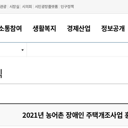
관광
시장실
시의회
시민광장플랫폼
인구정책
소통참여
생활복지
경제산업
정보공개
새만금 해양거점도시 군산
정보공개 목록/청구
시민참여서비스
여권 민원
기업지원
교육
군산시 소개
군산시 관할권 주요논리
각종 신고/민원
사전정보공표
일자리/창업
차량 민원
상하수도
시청안내
새만금 관할구역 결
주민등록/인감/가
교통안내
기업목록
인사운영
SNS소식
여권발급안내
시민광장플랫폼
교육지원
투자기업 인센티브
정보공개 목록/청구
군산 현황
차량등록사업소 안내
하수도 계획
군산시 명장
사전정보공표
청사종합안내
주민등록/인감/가
시내버스
일반기업 목록
2022년도 통계
조직도
식
여권 서식
시장에게 바란다
평생교육
기업지원정책
군산의 역사
차량 신규/이전 등록
상수도시설
구인구직
수시공표
전화번호안내
각종서식
택시
사회적경제기업
2023년도 통계
업무
나의민원
학자금대출이자지원
경제 공지/서식
수상현황
저당권 설정/말소 등록
수질검사
청년뜰(청년센터/창업센터)
부서별 팩스번호
시외버스/고속버스
공장 검색
2024년도 통계
부서소
나도한마디
우리아이 꿈탐험 지원사업
기업애로해소SOS
자연지리특성
등록원부 열람/발급
상수도/하수도 요금
시청 오시는 길
철도/항공
2025년도 통계
부서별 
군산시사회적경제지원센터
칭찬합시다
시민정보화교육
강소연구개발특구
행정구역/행정지도
자동차 등록 서식
요금조회납부시스템
여객선
설문조사
부모학교예약시스템
자매결연/국제협력 도시
자동차 과태료 조회 및 납부
공공하수처리시설
교통 관련사이트
일자리 지원사업
2021년 농어촌 장애인 주택개조사업 
자원봉사참여
군산어린이시청
군산의 상징
자동차 정기(종합)검사 기
주정차단속 문자알
일자리지원센터
간조회 및 검사예약
스
전자민원창
적극행정
디지털배움터