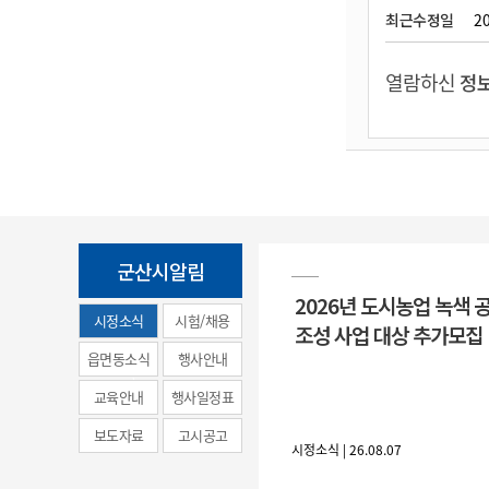
최근수정일
20
열람하신
정보
군산시알림
2026년 도시농업 녹색 
시정소식
시험/채용
조성 사업 대상 추가모집
(municipal
읍면동소식
행사안내
news)
교육안내
행사일정표
보도자료
고시공고
시정소식 | 26.08.07