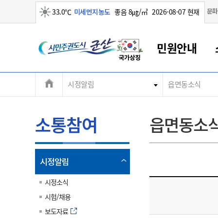
맑음
문화
33.0℃
미세먼지농도
좋음 8㎍/㎥
2026-08-07 현재
시
민원안내
민
전
시정알림
읍면동소식
군산새만금
민원안내
소통참여
생활복지
경제산업
정보공개
군산소개
전북소개
주
군산에서 시작되는 새만금
전북특별자치도 소개
군산사랑상품권
민원창구안내
정보공개제도
복지/보건
시정알림
군산시 비전
체
권
민원이용안내
시정소식
인구정책
상품권 안내
제도안내
전북특별자치도란?
메
소통참여
읍면동소
민원수수료
시험/채용
통합돌봄
상품권 공지사항
비공개대상정보
전북특별자치도 용어 Q&A
뉴
도
종합민원창구
보도자료
주민복지
상품권 Q&A
불복구제절차
자료실
시
아름다운 배려창구
행사안내
아동/청소년
상품권 이용규약
수수료
열
시정알림
홍보영상 게시판
토지정보민원창구
행사일정표
여성/가족
판매대행점 조회
정보공개서식
림
군
대표전화
대표전화
대표전화
대표전화
대표전화
대표전화
대표전화
대표전화
063-454-4000
063-454-4000
063-454-4000
063-454-4000
063-454-4000
063-454-4000
063-454-4000
063-454-4000
시정소식
무인민원발급기
교육안내
노인복지
지류상품권 재고조회
시험/채용
산
보건소식
장애인복지
부서 및 담당자 연락처
부서 및 담당자 연락처
부서 및 담당자 연락처
부서 및 담당자 연락처
부서 및 담당자 연락처
부서 및 담당자 연락처
부서 및 담당자 연락처
부서 및 담당자 연락처
보도자료
고시공고
사회서비스(바우처)