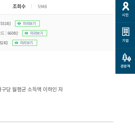
개
재정정보 공개
공공저작물
션
조회수
5948
시민
통계정보
행정규제개혁
소상공인 지원
531회)
미리보기
민방위/재난안전
시스템
행정규제개혁안내
고유가 피해지원금
드 : 660회)
미리보기
민방위
규제신문고
군산사랑배달 배달의명수
기업
82회)
미리보기
재난안전
규제입증요청
카드수수료 지원
풍수해보험
사
규제정보포털
소상공인지원
재해예방
관광객
관련기관 안내
군산시착한가격업소
시민대상보험
통계
구당 월평균 소득액 이하인 자
영조물 배상보험
인 현황
군산시민 안전보험
군산시민 자전거보험
군산 상품
농업인안전보험 농가부담
 가이드북
금 지원사업