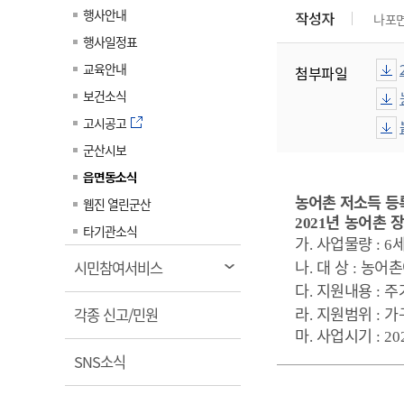
계약정보공개
행사안내
작성자
나포
전화번호안내
전화번호안내
전화번호안내
전화번호안내
전화번호안내
전화번호안내
전화번호안내
전화번호안내
군산시보
장사정보
행사일정표
입찰/계약정보
읍면동소식
주민복지 안내서
주요시책
수산업
찾아오시는길
찾아오시는길
찾아오시는길
찾아오시는길
찾아오시는길
찾아오시는길
찾아오시는길
찾아오시는길
교육안내
첨부파일
용역과제
민원편의제도
웹진 열린군산
시정계획
어업현황
보건소식
타기관소식
민원 1회방문 처리제
주요업무
수산물 안전정보
고시공고
어디서나 민원처리제
시정백서
군산시보
군산수산물 소비촉진행사
상품권 구매 사용 및 관리
사전심사 청구제도
읍면동소식
군산 특화 수산물
농어촌 저소득 등
민원인 후견인제
웹진 열린군산
년 농어촌 
2021
복합민원 상담예약제
타기관소식
가
사업물량
.
: 6
폐업신고 원스톱서비스
나
대 상
농어촌
열
시민참여서비스
.
:
납세자 보호관제도
림
다
지원내용
주
.
:
라
지원범위
가
열
『안심상속』 원스톱 서비
각종 신고/민원
.
:
스
마
사업시기
림
.
: 20
열
SNS소식
림