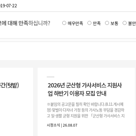
19-07-22
에 대해 만족
하십니까?
매우만족
만족
보통
불만
공간(텃밭)
2026년 군산형 가사서비스 지원사
업 하반기 이용자 모집 안내
※붙임의 공고문을 필히 확인 바랍니다.(8.11.게시예
정) 맞벌이·다자녀 가정 등의 가사노동 부담을 경감하
고 일·생활 균형 지원을 위한 「군산형 가사서비스 지
원사업」하반기 이용자를 다음과 같이 추가 모집하오
시정소식 | 26.08.07
니 많은 참여 바랍니다. 1