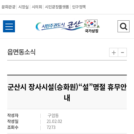
문화관광
시장실
시의회
시민광장플랫폼
인구정책
시
전
검
민
체
색
메
하
-
+
읍면동소식
주
뉴
기
열
권
기
도
군산시 장사시설(승화원)“설”명절 휴무안
시
내
군
작성자
구암동
산
작성일
21.02.02
조회수
7273