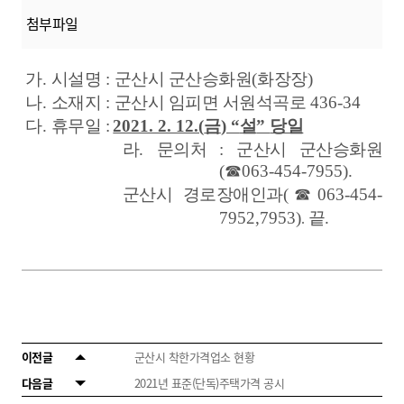
첨부파일
가
.
시설명
:
군산시 군산승화원
(
화장장
)
나
.
소재지
:
군산시 임피면 서원석곡로
436-34
다
.
휴무일
:
2021. 2. 12.(
금
) “
설
”
당일
라
.
문의처
:
군산시 군산승화원
(
☎
063-454-7955).
군산시 경로장애인과
(
☎
063-454-
7952,7953)
끝
.
.
이전글
군산시 착한가격업소 현황
다음글
2021년 표준(단독)주택가격 공시