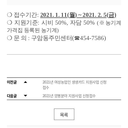
❍
접수기간
:
2021. 1. 11(
월
) ~ 2021. 2. 5(
금
)
❍
지원기준
:
시비
50%,
자담
50%
(
※
농기계
가격집 등록된 농기계
)
❍
문 의
:
구암동주민센터
(
☎
454-7586)
이전글
2021년 여성농업인 생생카드 지원사업 신청
접수
다음글
2021년 양봉분야 지원사업 신청접수
목록