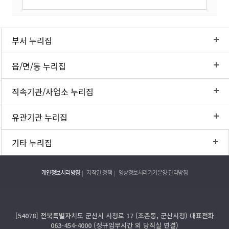
부서 누리집
읍/면/동 누리집
직속기관/사업소 누리집
유관기관 누리집
기타 누리집
개인정보처리방침
저작권 정책
영상정보처리기기운영·관리방침
[54078] 전북특별자치도 군산시 시청로 17 (조촌동, 군산시청) 대표전화
063-454-4000 (정규업무시간 외 당직실 연결)