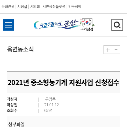
문화관광
시장실
시의회
시민광장플랫폼
인구정책
시
전
검
민
체
색
메
하
-
+
읍면동소식
주
뉴
기
열
권
기
도
2021년 중소형농기계 지원사업 신청접수
시
작성자
구암동
군
작성일
21.01.12
조회수
6594
산
첨부파일