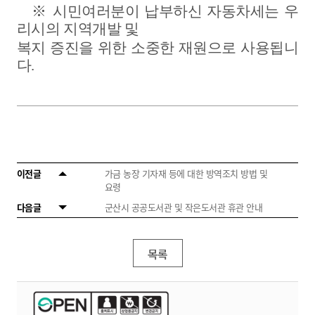
※
시민여러분이
납부하신
자동차세는
우
리시의
지역개발
및
복지
증진을
위한
소중한
재원으로
사용됩니
다
.
이전글
가금 농장 기자재 등에 대한 방역조치 방법 및
요령
다음글
군산시 공공도서관 및 작은도서관 휴관 안내
목록