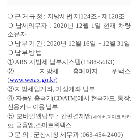
❍
근
거
규
정
:
지방세법
제
124
조
~
제
128
조
❍
납세의무자
: 2020
년
12
월
1
일 현재 차량
소유자
❍
납
부
기
간
: 2020
년
12
월
16
일
~ 12
월
31
일
❍
납
부
방 법
①
ARS
지방세 납부시스템
(1588-5663)
②
지방세 홈페이지 위택스
(
www.wetax.go.kr
)
③
지방세입계좌
,
가상계좌 납부
④
자동입출금기
(CD/ATM)
에서 현금카드
,
통장
,
신용카드 이용 납부
⑤
모바일앱납부
:
간편결제앱
(
네이버
,
페이코
,
카카
금융앱
,
스마트위택스
오
),
❍
문 의
:
군산시청 세무과
(063-454-2400)