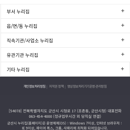
부서 누리집
읍/면/동 누리집
직속기관/사업소 누리집
유관기관 누리집
기타 누리집
개인정보처리방침
저작권 정책
영상정보처리기기운영·관리방침
[54078] 전북특별자치도 군산시 시청로 17 (조촌동, 군산시청) 대표전화
063-454-4000 (정규업무시간 외 당직실 연결)
군산시 누리집(홈페이지)은 운영체제(OS)：Windows 7이상, 인터넷 브라우저：
IE 9이상, 파이어 폭스, 크롬, 사파리에 최적화 되어있습니다.