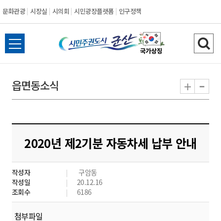
문화관광
시장실
시의회
시민광장플랫폼
인구정책
시
전
검
민
체
색
메
하
-
+
읍면동소식
주
뉴
기
열
권
기
도
2020년 제2기분 자동차세 납부 안내
시
작성자
구암동
군
작성일
20.12.16
조회수
6186
산
첨부파일