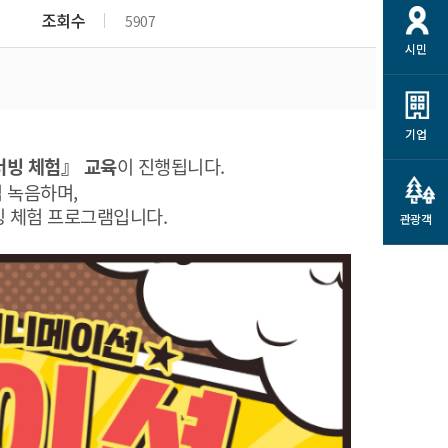
개
재정정보 공개
공공저작물
션
조회수
5907
시민
통계정보
행정규제개혁
소상공인 지원
민방위/재난안전
시스템
행정규제개혁안내
고유가 피해지원금
민방위
규제신문고
군산사랑배달 배달의명수
기업
재난안전
규제입증요청
더빙 체험』 교육
이 진행됩니다.
카드수수료 지원
풍수해보험
접 녹음하며,
사
규제정보포털
소상공인지원
빙 체험 프로그램입니다.
재해예방
관광객
관련기관 안내
군산시착한가격업소
시민대상보험
통계
영조물 배상보험
인 현황
군산시민 안전보험
군산시민 자전거보험
군산 상품
농업인안전보험 농가부담
 가이드북
금 지원사업