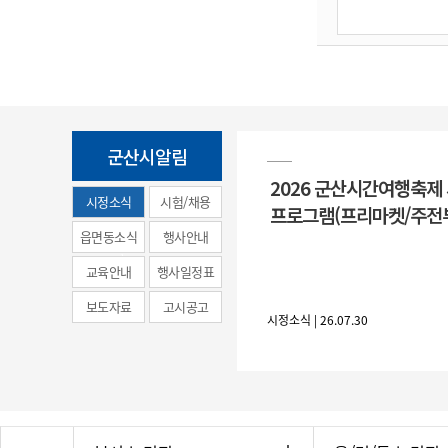
군산시알림
2026 군산시간여행축제
시정소식
시험/채용
프로그램(프리마켓/주전
(municipal
읍면동소식
행사안내
news)
교육안내
행사일정표
보도자료
고시공고
시정소식 | 26.07.30