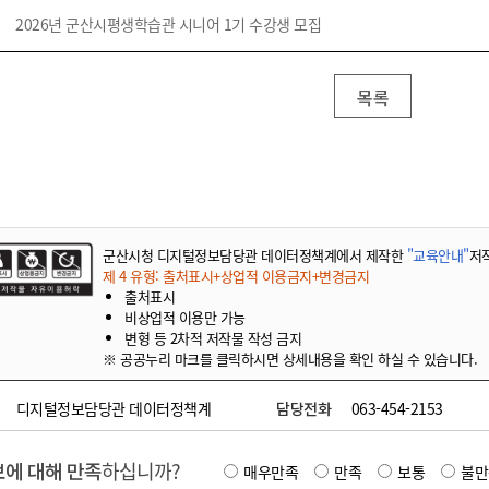
2026년 군산시평생학습관 시니어 1기 수강생 모집
목록
군산시청 디지털정보담당관 데이터정책계에서 제작한
"교육안내"
저
제 4 유형: 출처표시+상업적 이용금지+변경금지
출처표시
비상업적 이용만 가능
변형 등 2차적 저작물 작성 금지
※ 공공누리 마크를 클릭하시면 상세내용을 확인 하실 수 있습니다.
디지털정보담당관 데이터정책계
담당전화
063-454-2153
에 대해 만족
하십니까?
매우만족
만족
보통
불만