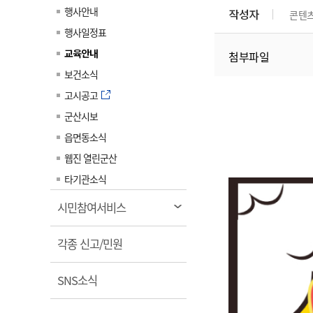
계약정보공개
행사안내
작성자
콘텐
전화번호안내
전화번호안내
전화번호안내
전화번호안내
전화번호안내
전화번호안내
전화번호안내
전화번호안내
군산시보
장사정보
행사일정표
입찰/계약정보
읍면동소식
주민복지 안내서
주요시책
수산업
찾아오시는길
찾아오시는길
찾아오시는길
찾아오시는길
찾아오시는길
찾아오시는길
찾아오시는길
찾아오시는길
교육안내
첨부파일
용역과제
민원편의제도
웹진 열린군산
시정계획
어업현황
보건소식
타기관소식
민원 1회방문 처리제
주요업무
수산물 안전정보
고시공고
어디서나 민원처리제
시정백서
군산시보
군산수산물 소비촉진행사
상품권 구매 사용 및 관리
사전심사 청구제도
읍면동소식
군산 특화 수산물
민원인 후견인제
웹진 열린군산
복합민원 상담예약제
타기관소식
폐업신고 원스톱서비스
열
시민참여서비스
납세자 보호관제도
림
열
『안심상속』 원스톱 서비
각종 신고/민원
스
림
열
SNS소식
림