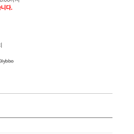
니다.
리
T0Iybbo