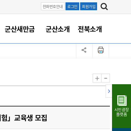
전화번호안내
로그인
회원가입
군산새만금
군산소개
전북소개
정 대응
족관계
부서/업무
RE100의 중심 새만금
도시/공원/주택
산업인프라
정책실명제
토지/건축
읍면동 안내
군산새만금 홍보 영상
조직운영6대지표
농업/축산업
도시재생
지방세
족관계
도시계획/지구단위계획
군산국가산업단지
정책실명제 안내
지방세
도시재생사업
민선8기 농업비전/발전방
공무원 정원
향
-
+
공원녹지
군산2국가산업단지
국민신청실명제안내
지방세환급금신청
도시재생(현장)지원센터
과장급이상 상위직 비율
농산물 유통
식
주택
새만금산업단지
정책실명제 중점관리 대상
지방세 상담챗봇
도시재생시설 현황
공무원 1인당 주민수
가축방역
자료실
자유무역지역
도시재생 공지/행사
현장공무원 비율
동물복지
지방산업단지
재정규모대비 인건비운영
시민광장
농공단지
실국본부수
플랫폼
체험」교육생 모집
림 서비
산업단지 지도
내고장 알리미
구
항만/여객/공항/철도/컨벤