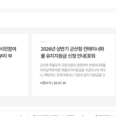
 시민참여
2026년 상반기 군산항 컨테이너화
부리 부
물 유치지원금 신청 안내(포워
군산항 화물유치 지원사업과 관련하여 컨테이너화물
처리실적에 따른 화물유치지원금을 지급하고자 하오
니, 해당되는 포워더께서는 다음과 같이 지원금을 신
청하시기 바랍니다. 1. 해당기간 : ‘25. 11. 1. ~ '26. 4.
시정소식 | 26.07.29
30.(6개