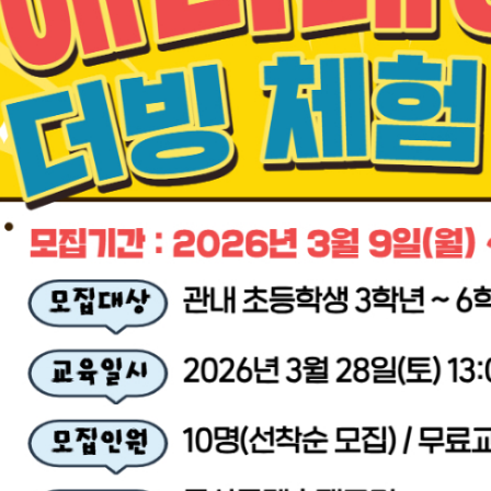
기부자 예우제
기부자 명예의 전당
기금사업
군산시 답례품
고향사랑기부제 소식