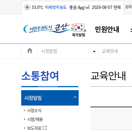
맑음
문화
33.0℃
미세먼지농도
좋음 8㎍/㎥
2026-08-07 현재
시
민원안내
민
전
시정알림
교육안내
군산새만금
민원안내
소통참여
생활복지
경제산업
정보공개
군산소개
전북소개
주
군산에서 시작되는 새만금
전북특별자치도 소개
군산사랑상품권
민원창구안내
정보공개제도
복지/보건
시정알림
군산시 비전
체
권
민원이용안내
시정소식
인구정책
상품권 안내
제도안내
전북특별자치도란?
메
소통참여
교육안내
민원수수료
시험/채용
통합돌봄
상품권 공지사항
비공개대상정보
전북특별자치도 용어 Q&A
뉴
도
종합민원창구
보도자료
주민복지
상품권 Q&A
불복구제절차
자료실
시
아름다운 배려창구
행사안내
아동/청소년
상품권 이용규약
수수료
열
시정알림
홍보영상 게시판
토지정보민원창구
행사일정표
여성/가족
판매대행점 조회
정보공개서식
림
군
대표전화
대표전화
대표전화
대표전화
대표전화
대표전화
대표전화
대표전화
063-454-4000
063-454-4000
063-454-4000
063-454-4000
063-454-4000
063-454-4000
063-454-4000
063-454-4000
시정소식
무인민원발급기
교육안내
노인복지
지류상품권 재고조회
시험/채용
산
보건소식
장애인복지
부서 및 담당자 연락처
부서 및 담당자 연락처
부서 및 담당자 연락처
부서 및 담당자 연락처
부서 및 담당자 연락처
부서 및 담당자 연락처
부서 및 담당자 연락처
부서 및 담당자 연락처
보도자료
고시공고
사회서비스(바우처)