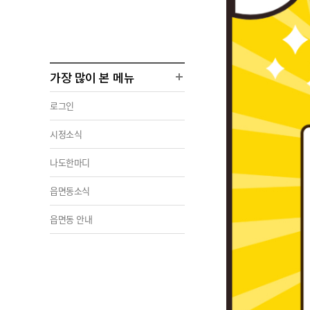
가장 많이 본 메뉴
로그인
시정소식
나도한마디
읍면동소식
읍면동 안내