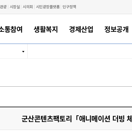
관광
시장실
시의회
시민광장플랫폼
인구정책
소통참여
생활복지
경제산업
정보공개
새만금 해양거점도시 군산
정보공개 목록/청구
시민참여서비스
여권 민원
기업지원
교육
군산시 소개
군산시 관할권 주요논리
각종 신고/민원
사전정보공표
일자리/창업
차량 민원
상하수도
시청안내
새만금 관할구역 결
주민등록/인감/가
교통안내
기업목록
인사운영
SNS소식
여권발급안내
시민광장플랫폼
교육지원
투자기업 인센티브
정보공개 목록/청구
군산 현황
차량등록사업소 안내
하수도 계획
군산시 명장
사전정보공표
청사종합안내
주민등록/인감/가
시내버스
일반기업 목록
2022년도 통계
조직도
여권 서식
시장에게 바란다
평생교육
기업지원정책
군산의 역사
차량 신규/이전 등록
상수도시설
구인구직
수시공표
전화번호안내
각종서식
택시
사회적경제기업
2023년도 통계
업무
나의민원
학자금대출이자지원
경제 공지/서식
수상현황
저당권 설정/말소 등록
수질검사
청년뜰(청년센터/창업센터)
부서별 팩스번호
시외버스/고속버스
공장 검색
2024년도 통계
부서소
나도한마디
우리아이 꿈탐험 지원사업
기업애로해소SOS
자연지리특성
등록원부 열람/발급
상수도/하수도 요금
시청 오시는 길
철도/항공
2025년도 통계
부서별 
군산시사회적경제지원센터
칭찬합시다
시민정보화교육
강소연구개발특구
행정구역/행정지도
자동차 등록 서식
요금조회납부시스템
여객선
설문조사
부모학교예약시스템
자매결연/국제협력 도시
자동차 과태료 조회 및 납부
공공하수처리시설
교통 관련사이트
일자리 지원사업
군산콘텐츠팩토리「애니메이션 더빙 
자원봉사참여
군산어린이시청
군산의 상징
자동차 정기(종합)검사 기
주정차단속 문자알
일자리지원센터
간조회 및 검사예약
스
전자민원창
적극행정
디지털배움터