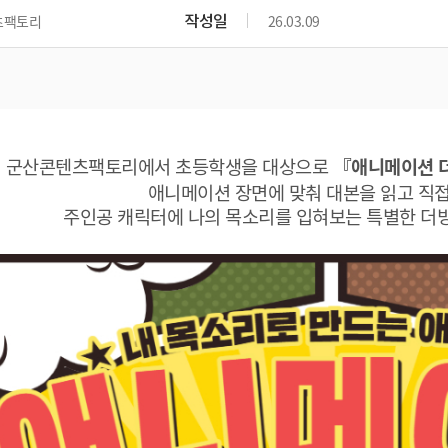
위원회 현황
공공데이터 개방
업무추진비공
군산시 무상교통
작성일
츠팩토리
26.03.09
공부의 명수
정부24
위원회 명단공개
공공데이터 개방
예산/재정
법률정보
국민신문고
건설
부동산
에너지
환경
청소
위생
위원회 회의록 공개
공공데이터 수요조사
민원편람/서식
한눈에 서비스
전자가족관계등록
예산안내
조례규칙 입법예고
경제동향
도로/가로등
부동산 정보
태양광
환경선언문
청소정보
공중위생
재정공시
조례규칙 입법예고(구)
물가정보
자전거
주소/건축/지적/지리정보
가스/석유
인터넷등기소
환경기본정보
대형폐기물 배출신고
위생용품 제조업
결산보고서
법률정보 관련사이트
사회조사
군산콘텐츠팩토리에서 초등학생을 대상으로
『애니메이션 
조상땅찾기
국세청홈택스
화학물질 관리지도
공모사업
생활쓰레기 처리요령
식품위생
애니메이션 장면에 맞춰 대본을 읽고 직
중기지방재정계획
사업체조
위택스
주인공 캐릭터에 나의 목소리를 입혀보는 특별한 더
미세먼지 대응
음식물쓰레기 처리요령
문화 콘텐츠업
투자심사
통계연보
부동산통합민원
환경영향평가
폐기물 처리시설 현황
예산낭비신고
청년통계
체육
공공데이터포털
석면해체 건축물정보
보조금 부정수급 신고
주민등록
새올전자민원창구
체육시설 안내
환경오염업소 공개
공유재산
체류외국
군산시체육회
환경 관련사이트
재정용어사전
생활체육 공지
군산시 고향사랑기부제
고향사랑기부제 소개
군산상품