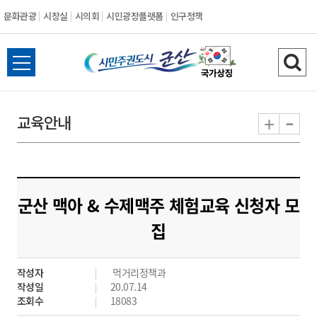
문화관광
시장실
시의회
시민광장플랫폼
인구정책
시
전
검
민
체
색
메
하
-
+
교육안내
주
뉴
기
열
권
기
도
군산 맥아 & 수제맥주 체험교육 신청자 모
시
집
군
작성자
먹거리정책과
산
작성일
20.07.14
조회수
18083