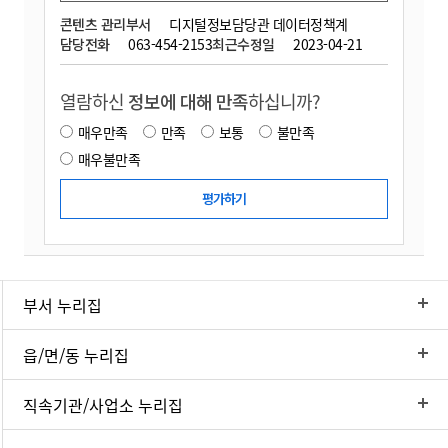
콘텐츠 관리부서
디지털정보담당관 데이터정책계
담당전화
063-454-2153
최근수정일
2023-04-21
열람하신
정보에 대해 만족
하십니까?
매우만족
만족
보통
불만족
매우불만족
부서 누리집
읍/면/동 누리집
직속기관/사업소 누리집