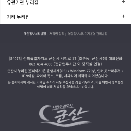
유관기관 누리집
기타 누리집
개인정보처리방침
저작권 정책
영상정보처리기기운영·관리방침
[54078] 전북특별자치도 군산시 시청로 17 (조촌동, 군산시청) 대표전화
063-454-4000 (정규업무시간 외 당직실 연결)
군산시 누리집(홈페이지)은 운영체제(OS)：Windows 7이상, 인터넷 브라우저：
IE 9이상, 파이어 폭스, 크롬, 사파리에 최적화 되어있습니다.
본 홈페이지에 게시된 이메일 주소가 자동 수집되는 것을 거부하며, 이를 위반시 정보통신
망법에 의해 처벌됨을 유념하시기 바랍니다.