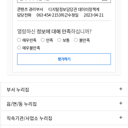
콘텐츠 관리부서
디지털정보담당관 데이터정책계
담당전화
063-454-2153
최근수정일
2023-04-21
열람하신
정보에 대해 만족
하십니까?
매우만족
만족
보통
불만족
매우불만족
부서 누리집
읍/면/동 누리집
직속기관/사업소 누리집