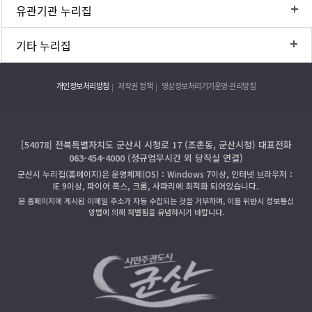
유관기관 누리집
기타 누리집
개인정보처리방침
저작권 정책
영상정보처리기기운영·관리방침
[54078] 전북특별자치도 군산시 시청로 17 (조촌동, 군산시청) 대표전화
063-454-4000 (정규업무시간 외 당직실 연결)
군산시 누리집(홈페이지)은 운영체제(OS)：Windows 7이상, 인터넷 브라우저：
IE 9이상, 파이어 폭스, 크롬, 사파리에 최적화 되어있습니다.
본 홈페이지에 게시된 이메일 주소가 자동 수집되는 것을 거부하며, 이를 위반시 정보통신
망법에 의해 처벌됨을 유념하시기 바랍니다.