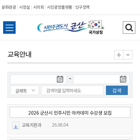
문화관광
시장실
시의회
시민광장플랫폼
인구정책
시
전
검
민
체
색
메
하
-
+
교육안내
주
뉴
기
열
권
기
검
검
~
도
색
색
시
종
시
작
료
일
일
군
2026 군산시 민주시민 아카데미 수강생 모집
교육지원과
26.08.04
산