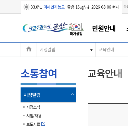
맑음
문
33.0℃
미세먼지농도
좋음 16㎍/㎥
2026-08-06 현재
시
민원안내
민
전
시정알림
교육안내
군산새만금
민원안내
소통참여
생활복지
경제산업
정보공개
군산소개
전북소개
주
군산에서 시작되는 새만금
전북특별자치도 소개
군산사랑상품권
민원창구안내
정보공개제도
복지/보건
시정알림
군산시 비전
체
권
민원이용안내
시정소식
인구정책
상품권 안내
제도안내
전북특별자치도란?
메
소통참여
교육안내
민원수수료
시험/채용
통합돌봄
상품권 공지사항
비공개대상정보
전북특별자치도 용어 Q&A
뉴
도
종합민원창구
보도자료
주민복지
상품권 Q&A
불복구제절차
자료실
시
아름다운 배려창구
행사안내
아동/청소년
상품권 이용규약
수수료
열
시정알림
홍보영상 게시판
토지정보민원창구
행사일정표
여성/가족
판매대행점 조회
정보공개서식
림
군
대표전화
대표전화
대표전화
대표전화
대표전화
대표전화
대표전화
대표전화
063-454-4000
063-454-4000
063-454-4000
063-454-4000
063-454-4000
063-454-4000
063-454-4000
063-454-4000
시정소식
무인민원발급기
교육안내
노인복지
지류상품권 재고조회
시험/채용
산
보건소식
장애인복지
부서 및 담당자 연락처
부서 및 담당자 연락처
부서 및 담당자 연락처
부서 및 담당자 연락처
부서 및 담당자 연락처
부서 및 담당자 연락처
부서 및 담당자 연락처
부서 및 담당자 연락처
보도자료
고시공고
사회서비스(바우처)