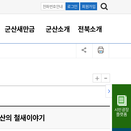
전화번호안내
로그인
회원가입
군산새만금
군산소개
전북소개
정 대응
족관계
부서/업무
RE100의 중심 새만금
도시/공원/주택
산업인프라
정책실명제
토지/건축
읍면동 안내
군산새만금 홍보 영상
조직운영6대지표
농업/축산업
도시재생
지방세
족관계
도시계획/지구단위계획
군산국가산업단지
정책실명제 안내
지방세
도시재생사업
민선8기 농업비전/발전방
공무원 정원
향
-
+
공원녹지
군산2국가산업단지
국민신청실명제안내
지방세환급금신청
도시재생(현장)지원센터
과장급이상 상위직 비율
농산물 유통
식
주택
새만금산업단지
정책실명제 중점관리 대상
지방세 상담챗봇
도시재생시설 현황
공무원 1인당 주민수
가축방역
자료실
자유무역지역
도시재생 공지/행사
현장공무원 비율
동물복지
지방산업단지
재정규모대비 인건비운영
시민광장
농공단지
실국본부수
플랫폼
군산의 철새이야기
림 서비
산업단지 지도
내고장 알리미
구
항만/여객/공항/철도/컨벤