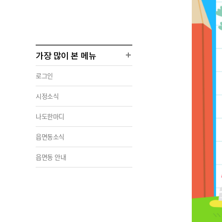
가장 많이 본 메뉴
로그인
시정소식
나도한마디
읍면동소식
읍면동 안내