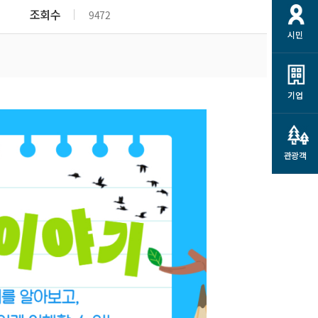
개
재정정보 공개
공공저작물
션
조회수
9472
시민
통계정보
행정규제개혁
소상공인 지원
민방위/재난안전
시스템
행정규제개혁안내
고유가 피해지원금
민방위
규제신문고
군산사랑배달 배달의명수
기업
재난안전
규제입증요청
카드수수료 지원
풍수해보험
사
규제정보포털
소상공인지원
재해예방
관광객
관련기관 안내
군산시착한가격업소
시민대상보험
통계
영조물 배상보험
인 현황
군산시민 안전보험
군산시민 자전거보험
군산 상품
농업인안전보험 농가부담
 가이드북
금 지원사업