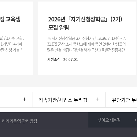
과정 교육생
2026년「자기신청장학금」(2기)
모집 알림
(토) / 1기수 : 4회,
※ 자기신청장학금 2기 신청기간 : 2026. 7. 1.(수) ~ 7.
은 1기부터 4기까
31.(금) 군산 소재 중학교에 재학 중인 2학년 학생들의
만 신청 가능 *
많은 신청 바랍니다!신청하기(군산교육발전진흥재단
홈페이지)☞ https://www.edugunsan.o
시정소식 | 26.07.01
직속기관/사업소 누리집
유관기관 누
찾아오시는길
처리기기운영·관리방침