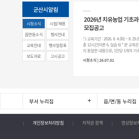
군산시알림
2026년 치유농업 기초
시정소식
시험/채용
모집공고
(municipal
읍면동소식
행사안내
❍ 교육기간 : 2026. 8. 4.(화) ~ 8. 29.
news)
총 12시간(이론 6, 실습 6) * 본 교육
교육안내
행사일정표
지 동일한 내용으로, 1인당 1개의 기수
보도자료
고시공고
기수별 교육 요일 및 시간
시정소식 | 26.07.01
부서 누리집
읍/면/동 누리집
개인정보처리방침
저작권 정책
영상정보