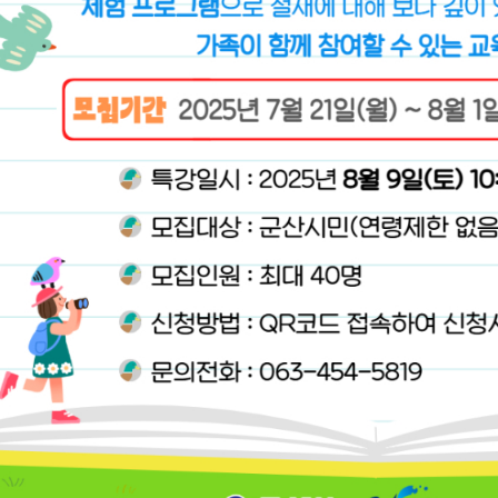
기부자 예우제
기부자 명예의 전당
기금사업
군산시 답례품
고향사랑기부제 소식