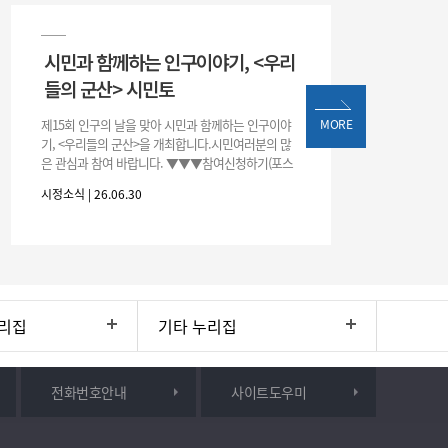
시민과 함께하는 인구이야기, <우리
들의 군산> 시민토
제15회 인구의 날을 맞아 시민과 함께하는 인구이야
MORE
기, <우리들의 군산>을 개최합니다.시민여러분의 많
은 관심과 참여 바랍니다. ▼▼▼참여신청하기(포스
터 하단 QR)▼▼▼
시정소식 | 26.06.30
리집
기타 누리집
전화번호안내
사이트도우미