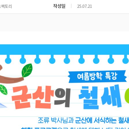
위원회 현황
공공데이터 개방
업무추진비공
군산시 무상교통
작성일
츠팩토리
25.07.21
공부의 명수
정부24
위원회 명단공개
공공데이터 개방
예산/재정
법률정보
국민신문고
건설
부동산
에너지
환경
청소
위생
위원회 회의록 공개
공공데이터 수요조사
민원편람/서식
한눈에 서비스
전자가족관계등록
예산안내
조례규칙 입법예고
경제동향
도로/가로등
부동산 정보
태양광
환경선언문
청소정보
공중위생
재정공시
조례규칙 입법예고(구)
물가정보
자전거
주소/건축/지적/지리정보
가스/석유
인터넷등기소
환경기본정보
대형폐기물 배출신고
위생용품 제조업
결산보고서
법률정보 관련사이트
사회조사
조상땅찾기
국세청홈택스
화학물질 관리지도
공모사업
생활쓰레기 처리요령
식품위생
중기지방재정계획
사업체조
위택스
미세먼지 대응
음식물쓰레기 처리요령
문화 콘텐츠업
투자심사
통계연보
부동산통합민원
환경영향평가
폐기물 처리시설 현황
예산낭비신고
청년통계
체육
공공데이터포털
석면해체 건축물정보
보조금 부정수급 신고
주민등록
새올전자민원창구
체육시설 안내
환경오염업소 공개
공유재산
체류외국
군산시체육회
환경 관련사이트
재정용어사전
생활체육 공지
군산시 고향사랑기부제
고향사랑기부제 소개
군산상품