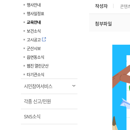
계약정보공개
행사안내
작성자
콘텐
전화번호안내
전화번호안내
전화번호안내
전화번호안내
전화번호안내
전화번호안내
전화번호안내
전화번호안내
군산시보
장사정보
행사일정표
입찰/계약정보
읍면동소식
주민복지 안내서
주요시책
수산업
찾아오시는길
찾아오시는길
찾아오시는길
찾아오시는길
찾아오시는길
찾아오시는길
찾아오시는길
찾아오시는길
교육안내
첨부파일
용역과제
민원편의제도
웹진 열린군산
시정계획
어업현황
보건소식
타기관소식
민원 1회방문 처리제
주요업무
수산물 안전정보
고시공고
어디서나 민원처리제
시정백서
군산시보
군산수산물 소비촉진행사
상품권 구매 사용 및 관리
사전심사 청구제도
읍면동소식
군산 특화 수산물
민원인 후견인제
웹진 열린군산
복합민원 상담예약제
타기관소식
폐업신고 원스톱서비스
열
시민참여서비스
납세자 보호관제도
림
열
『안심상속』 원스톱 서비
각종 신고/민원
스
림
열
SNS소식
림