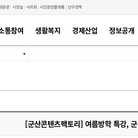
화관광
시장실
시의회
시민광장플랫폼
인구정책
소통참여
생활복지
경제산업
정보공개
새만금 해양거점도시 군산
정보공개 목록/청구
시민참여서비스
여권 민원
기업지원
교육
군산시 소개
군산시 관할권 주요논리
각종 신고/민원
사전정보공표
일자리/창업
차량 민원
상하수도
시청안내
새만금 관할구역 결
주민등록/인감/가
교통안내
기업목록
인사운영
SNS소식
여권발급안내
시민광장플랫폼
교육지원
투자기업 인센티브
정보공개 목록/청구
군산 현황
차량등록사업소 안내
하수도 계획
군산시 명장
사전정보공표
청사종합안내
주민등록/인감/가
시내버스
일반기업 목록
2022년도 통계
조직도
여권 서식
시장에게 바란다
평생교육
기업지원정책
군산의 역사
차량 신규/이전 등록
상수도시설
구인구직
수시공표
전화번호안내
각종서식
택시
사회적경제기업
2023년도 통계
업무
나의민원
학자금대출이자지원
경제 공지/서식
수상현황
저당권 설정/말소 등록
수질검사
청년뜰(청년센터/창업센터)
부서별 팩스번호
시외버스/고속버스
공장 검색
2024년도 통계
부서소
나도한마디
우리아이 꿈탐험 지원사업
기업애로해소SOS
자연지리특성
등록원부 열람/발급
상수도/하수도 요금
시청 오시는 길
철도/항공
2025년도 통계
부서별 
군산시사회적경제지원센터
칭찬합시다
시민정보화교육
강소연구개발특구
행정구역/행정지도
자동차 등록 서식
요금조회납부시스템
여객선
설문조사
부모학교예약시스템
자매결연/국제협력 도시
자동차 과태료 조회 및 납부
공공하수처리시설
교통 관련사이트
일자리 지원사업
[군산콘텐츠팩토리] 여름방학 특강, 
자원봉사참여
군산어린이시청
군산의 상징
자동차 정기(종합)검사 기
주정차단속 문자알
일자리지원센터
간조회 및 검사예약
스
전자민원창
적극행정
디지털배움터