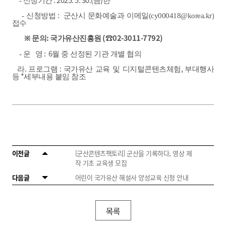
-
신청기간
금
한
:
-
신청방법
군산시 문화예술과 이메일
(cy000418@korea.kr)
접수
:
(☎02-3011-7792)
※
문의
국가유산진흥원
: 6
-
운
영
월 중 선정된 기관 개별 협의
.
:
,
라
프로그램
국가유산 교육 및 디지털콘텐츠체험
부대행사
*
등
세부내용 붙임 참조
이전글
[군산콘텐츠팩토리] 군산을 기록하다, 영상 제
작 기초 교육생 모집
다음글
어린이 국가유산 해설사 양성교육 신청 안내
목록