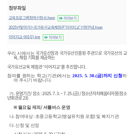
첨부파일
교육프로그램참여신청서.hwp
미리보기
2025년찾아가는국가유산교육체험관'이어지교'신청안내.hwp
미리보기
이어지교-001(2).jpg
미리보기
국가유산청과 국가유산진흥원 주관으로 국가유산의 교
우리 시에서는
육
,
체험 기회를 제공하는
국가유산교육
체험관
'
이어지교
'
를 추진합니다
.
)
참여를 원하는 학교(기관)에서는
2025. 5. 30.(
금
까지 신청
하
.
여
주시기 바랍니다
.
운영기간
/
장소
: 2025. 7. 3. ~ 7. 25.(
금
) /
청소년자치배움터자몽
(
청소
가
년회관로
23)
/
※
월요일 제외
셔틀버스 운영
.
:
(
)
나
참여대상
초중고등학교
병설유치원 포함
및 복지기관
.
다
신청 및 선정
: 2025. 5. 30.(
)