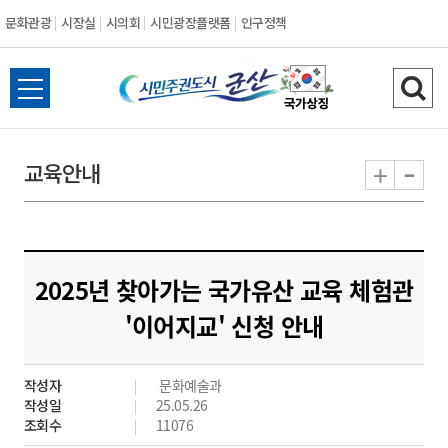
문화관광
시장실
시의회
시민광장플랫폼
인구정책
시
전
검
민
체
색
메
하
-
+
교육안내
주
뉴
기
열
권
기
도
2025년 찾아가는 국가유산 교육 체험관
시
'이어지교' 신청 안내
군
작성자
문화예술과
산
작성일
25.05.26
조회수
11076