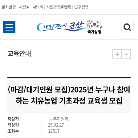
문화관광
시장실
시의회
시민광장플랫폼
인구정책
시
전
검
민
체
색
메
하
-
+
교육안내
주
뉴
기
열
권
기
도
(마감/대기인원 모집)2025년 누구나 참여
시
하는 치유농업 기초과정 교육생 모집
군
작성자
농촌지원과
산
작성일
25.02.27
조회수
12517