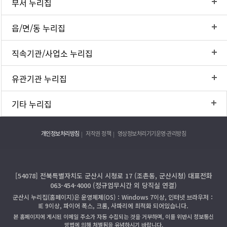
부서 누리집
읍/면/동 누리집
직속기관/사업소 누리집
유관기관 누리집
기타 누리집
개인정보처리방침
저작권 정책
영상정보처리기기운영·관리방침
[54078] 전북특별자치도 군산시 시청로 17 (조촌동, 군산시청) 대표전화
063-454-4000 (정규업무시간 외 당직실 연결)
군산시 누리집(홈페이지)은 운영체제(OS)：Windows 7이상, 인터넷 브라우저：
IE 9이상, 파이어 폭스, 크롬, 사파리에 최적화 되어있습니다.
본 홈페이지에 게시된 이메일 주소가 자동 수집되는 것을 거부하며, 이를 위반시 정보통신
망법에 의해 처벌됨을 유념하시기 바랍니다.