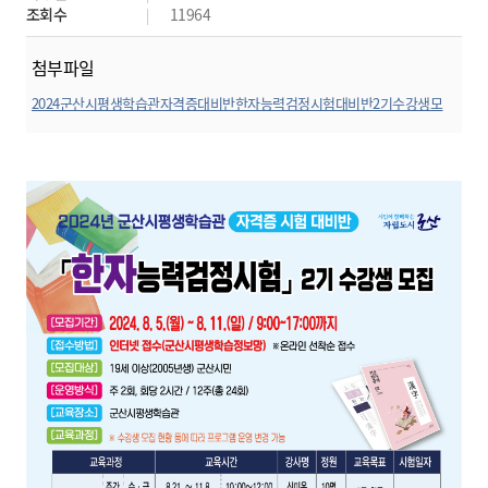
조회수
11964
첨부파일
2024군산시평생학습관자격증대비반한자능력검정시험대비반2기수강생모
집공고(안).hwp
미리보기