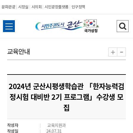
문화관광
시장실
시의회
시민광장플랫폼
인구정책
시
전
검
민
체
색
메
하
-
+
교육안내
주
뉴
기
열
권
기
도
2024년 군산시평생학습관 「한자능력검
시
정시험 대비반 2기 프로그램」수강생 모
집
군
산
작성자
교육지원과
작성일
24.07.31