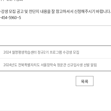
기부자 예우제
기부자 명예의 전당
 수강생 모집 공고 및 전단지 내용을 잘 참고하셔서 신청해주시기 바랍니다
기금사업
454-5960~5
군산시 답례품
고향사랑기부제 소식
2024 월명평생학습센터 정규2기 프로그램 수강생 모집
2024년도 전북특별자치도 서울장학숙 청운관 신규입사생 선발 알림
목록