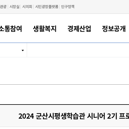
관광
시장실
시의회
시민광장플랫폼
인구정책
소통참여
생활복지
경제산업
정보공개
새만금 해양거점도시 군산
정보공개 목록/청구
시민참여서비스
여권 민원
기업지원
교육
군산시 소개
군산시 관할권 주요논리
각종 신고/민원
사전정보공표
일자리/창업
차량 민원
상하수도
시청안내
새만금 관할구역 결
주민등록/인감/가
교통안내
기업목록
인사운영
SNS소식
여권발급안내
시민광장플랫폼
교육지원
투자기업 인센티브
정보공개 목록/청구
군산 현황
차량등록사업소 안내
하수도 계획
군산시 명장
사전정보공표
청사종합안내
주민등록/인감/가
시내버스
일반기업 목록
2022년도 통계
조직도
여권 서식
시장에게 바란다
평생교육
기업지원정책
군산의 역사
차량 신규/이전 등록
상수도시설
구인구직
수시공표
전화번호안내
각종서식
택시
사회적경제기업
2023년도 통계
업무
나의민원
학자금대출이자지원
경제 공지/서식
수상현황
저당권 설정/말소 등록
수질검사
청년뜰(청년센터/창업센터)
부서별 팩스번호
시외버스/고속버스
공장 검색
2024년도 통계
부서소
나도한마디
우리아이 꿈탐험 지원사업
기업애로해소SOS
자연지리특성
등록원부 열람/발급
상수도/하수도 요금
시청 오시는 길
철도/항공
2025년도 통계
부서별 
군산시사회적경제지원센터
칭찬합시다
시민정보화교육
강소연구개발특구
행정구역/행정지도
자동차 등록 서식
요금조회납부시스템
여객선
설문조사
부모학교예약시스템
자매결연/국제협력 도시
자동차 과태료 조회 및 납부
공공하수처리시설
교통 관련사이트
일자리 지원사업
2024 군산시평생학습관 시니어 2기 프
자원봉사참여
군산어린이시청
군산의 상징
자동차 정기(종합)검사 기
주정차단속 문자알
일자리지원센터
간조회 및 검사예약
스
전자민원창
적극행정
디지털배움터