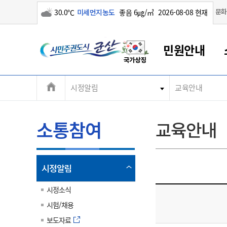
구름많음
문화
30.0℃
미세먼지농도
좋음 6㎍/㎥
2026-08-08 현재
시
민원안내
민
전
시정알림
교육안내
군산새만금
민원안내
소통참여
생활복지
경제산업
정보공개
군산소개
전북소개
주
군산에서 시작되는 새만금
전북특별자치도 소개
군산사랑상품권
민원창구안내
정보공개제도
복지/보건
시정알림
군산시 비전
체
권
민원이용안내
시정소식
인구정책
상품권 안내
제도안내
전북특별자치도란?
메
소통참여
교육안내
민원수수료
시험/채용
통합돌봄
상품권 공지사항
비공개대상정보
전북특별자치도 용어 Q&A
뉴
도
종합민원창구
보도자료
주민복지
상품권 Q&A
불복구제절차
자료실
시
아름다운 배려창구
행사안내
아동/청소년
상품권 이용규약
수수료
열
시정알림
홍보영상 게시판
토지정보민원창구
행사일정표
여성/가족
판매대행점 조회
정보공개서식
림
군
대표전화
대표전화
대표전화
대표전화
대표전화
대표전화
대표전화
대표전화
063-454-4000
063-454-4000
063-454-4000
063-454-4000
063-454-4000
063-454-4000
063-454-4000
063-454-4000
시정소식
무인민원발급기
교육안내
노인복지
지류상품권 재고조회
시험/채용
산
보건소식
장애인복지
부서 및 담당자 연락처
부서 및 담당자 연락처
부서 및 담당자 연락처
부서 및 담당자 연락처
부서 및 담당자 연락처
부서 및 담당자 연락처
부서 및 담당자 연락처
부서 및 담당자 연락처
보도자료
고시공고
사회서비스(바우처)