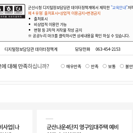
군산시청 디지털정보담당관 데이터정책계에서 제작한
"교육안내"
저
제 4 유형: 출처표시+상업적 이용금지+변경금지
출처표시
비상업적 이용만 가능
변형 등 2차적 저작물 작성 금지
※ 공공누리 마크를 클릭하시면 상세내용을 확인 하실 수 있습니다.
디지털정보담당관 데이터정책계
담당전화
063-454-2153
에 대해 만족
하십니까?
매우만족
만족
보통
불만
비사업(나
군산나운4단지 영구임대주택 예비