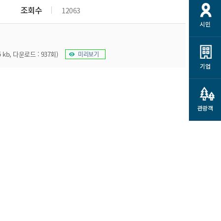
개
재정정보 공개
공공저작물
션
조회수
12063
시민
통계정보
행정규제개혁
소상공인 지원
민방위/재난안전
시스템
행정규제개혁안내
고유가 피해지원금
 kb, 다운로드 : 937회)
미리보기
민방위
규제신문고
군산사랑배달 배달의명수
기업
재난안전
규제입증요청
카드수수료 지원
풍수해보험
사
규제정보포털
소상공인지원
재해예방
관광객
관련기관 안내
군산시착한가격업소
시민대상보험
통계
영조물 배상보험
인 현황
군산시민 안전보험
군산시민 자전거보험
군산 상품
농업인안전보험 농가부담
 가이드북
금 지원사업