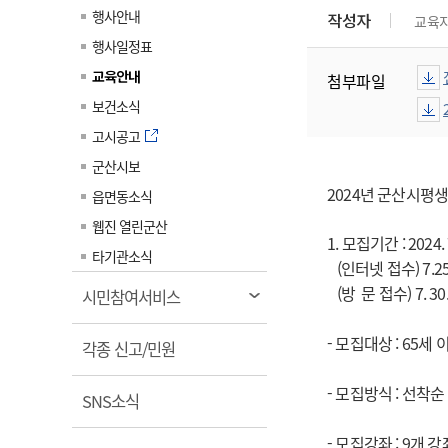
계약정보공개
행사안내
작성자
교육
전화번호안내
전화번호안내
전화번호안내
전화번호안내
전화번호안내
전화번호안내
전화번호안내
전화번호안내
군산시보
장사정보
행사일정표
입찰/계약정보
읍면동소식
주민복지 안내서
주요시책
수산업
찾아오시는길
찾아오시는길
찾아오시는길
찾아오시는길
찾아오시는길
찾아오시는길
찾아오시는길
찾아오시는길
교육안내
첨부파일
용역과제
민원편의제도
웹진 열린군산
시정계획
어업현황
보건소식
타기관소식
민원 1회방문 처리제
주요업무
수산물 안전정보
고시공고
어디서나 민원처리제
시정백서
군산시보
군산수산물 소비촉진행사
상품권 구매 사용 및 관리
사전심사 청구제도
2024년 군산시평
읍면동소식
군산 특화 수산물
민원인 후견인제
웹진 열린군산
1. 모집기간 :
2024.
복합민원 상담예약제
타기관소식
(인터넷 접수) 7.25
폐업신고 원스톱서비스
(방 문 접수) 7. 
열
시민참여서비스
납세자 보호관제도
림
- 모집대상 :
65세
열
『안심상속』 원스톱 서비
각종 신고/민원
스
림
- 모집방식 : 선착순
열
SNS소식
림
- 모집강좌 : 9개 