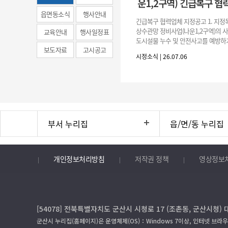
운1,2구역) 긴급복구 협
(municipal
읍면동소식
행사안내
긴급복구 협력업체 지정공고 1. 지정
news)
상수관망 정비사업(나운1,2구역)의 
교육안내
행사일정표
도시설물 누수 및 안전사고를 예방하
보도자료
고시공고
긴급복구공사 및 소규모 긴급공사를 
시정소식 | 26.07.06
구업체 지정 2. 협력업체
부서 누리집
읍/면/동 누리집
개인정보처리방침
저작권 정책
영상정보
[54078] 전북특별자치도 군산시 시청로 17 (조촌동, 군산시청) 
군산시 누리집(홈페이지)은 운영체제(OS)：Windows 7이상, 인터넷 브라우