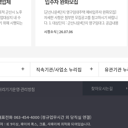
력업체
입주자 완화모집
목적 군산시 노후
[군산나운4단지 영구임대주택 예비입주자 완화모집]
사업대상지 내 수
자세한 사항은 첨부한 모집공고를 참고하시기 바랍니
기 위해 시행되는
다. 1. 대상단지 : 군산나운4단지 영구임대 2. 공급내용
수행하기 위한 복
: 26.37㎡ (7평) 500호 3. 공 고 일 : 2026. 7. 6.
시정소식 | 26.07.06
직속기관/사업소 누리집
유관기관 누
찾아오시는길
처리기기운영·관리방침
대표전화 063-454-4000 (정규업무시간 외 당직실 연결)
저：IE 9이상, 파이어 폭스, 크롬, 사파리에 최적화 되어있습니다.