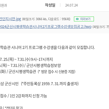
위원회 현황
공공데이터 개방
업무추진비공
군산시 무상교통
작성일
지원과
24.07.24
공부의 명수
정부24
위원회 명단공개
공공데이터 개방
예산/재정
법률정보
국민신문고
건설
부동산
에너지
전단지시안.jpg
(파일크기: 3066 kb, 다운로드 : 956회)
미리보기
환경
청소
위생
위원회 회의록 공개
공공데이터 수요조사
민원편람/서식
한눈에 서비스
전자가족관계등록
예산안내
조례규칙 입법예고
경제동향
도로/가로등
부동산 정보
태양광
2024군산시평생학습관시니어2기프로그램수강생모집공고.hwp
(파일크기: 75
환경선언문
청소정보
공중위생
재정공시
조례규칙 입법예고(구)
물가정보
자전거
주소/건축/지적/지리정보
가스/석유
인터넷등기소
환경기본정보
대형폐기물 배출신고
위생용품 제조업
결산보고서
법률정보 관련사이트
사회조사
조상땅찾기
국세청홈택스
화학물질 관리지도
공모사업
생활쓰레기 처리요령
식품위생
생학습관 시니어 2기 프로그램 수강생을 다음과 같이 모집합니다.
중기지방재정계획
사업체조
위택스
미세먼지 대응
음식물쓰레기 처리요령
문화 콘텐츠업
투자심사
통계연보
부동산통합민원
 7. 25.(목) ~ 7.31.(수) 9시~17시까지
환경영향평가
폐기물 처리시설 현황
예산낭비신고
청년통계
체육
.(목) ~ 7.31.(수) / 군산시평생학습정보망
공공데이터포털
석면해체 건축물정보
보조금 부정수급 신고
주민등록
30.(화) / 군산시평생학습관
(* 방문 접수 시 신분증 지참)
새올전자민원창구
체육시설 안내
환경오염업소 공개
공유재산
체류외국
군산시체육회
 이상 군산시민
환경 관련사이트
(*주민등록상 1959. 7. 31.까지 출생자)
재정용어사전
생활체육 공지
군산시 고향사랑기부제
 접수 / 1인 2강좌까지 신청 가능
고향사랑기부제 소개
군산상품
강좌
( *전단지 참고)