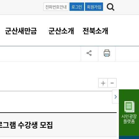
전화번호안내
로그인
회원가입
군산새만금
군산소개
전북소개
정 대응
족관계
부서/업무
RE100의 중심 새만금
도시/공원/주택
산업인프라
정책실명제
토지/건축
읍면동 안내
군산새만금 홍보 영상
조직운영6대지표
농업/축산업
도시재생
지방세
족관계
도시계획/지구단위계획
군산국가산업단지
정책실명제 안내
지방세
도시재생사업
민선8기 농업비전/발전방
공무원 정원
향
-
+
공원녹지
군산2국가산업단지
국민신청실명제안내
지방세환급금신청
도시재생(현장)지원센터
과장급이상 상위직 비율
농산물 유통
식
주택
새만금산업단지
정책실명제 중점관리 대상
지방세 상담챗봇
도시재생시설 현황
공무원 1인당 주민수
가축방역
자료실
자유무역지역
도시재생 공지/행사
현장공무원 비율
동물복지
지방산업단지
재정규모대비 인건비운영
시민광장
농공단지
실국본부수
플랫폼
로그램 수강생 모집
림 서비
산업단지 지도
내고장 알리미
구
항만/여객/공항/철도/컨벤