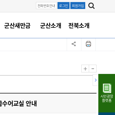
전화번호안내
로그인
회원가입
군산새만금
군산소개
전북소개
정 대응
족관계
부서/업무
RE100의 중심 새만금
도시/공원/주택
산업인프라
정책실명제
토지/건축
읍면동 안내
군산새만금 홍보 영상
조직운영6대지표
농업/축산업
도시재생
지방세
족관계
도시계획/지구단위계획
군산국가산업단지
정책실명제 안내
지방세
도시재생사업
민선8기 농업비전/발전방
공무원 정원
향
-
+
공원녹지
군산2국가산업단지
국민신청실명제안내
지방세환급금신청
도시재생(현장)지원센터
과장급이상 상위직 비율
농산물 유통
식
주택
새만금산업단지
정책실명제 중점관리 대상
지방세 상담챗봇
도시재생시설 현황
공무원 1인당 주민수
가축방역
자료실
자유무역지역
도시재생 공지/행사
현장공무원 비율
동물복지
지방산업단지
재정규모대비 인건비운영
시민광장
농공단지
실국본부수
플랫폼
초급수어교실 안내
림 서비
산업단지 지도
내고장 알리미
구
항만/여객/공항/철도/컨벤