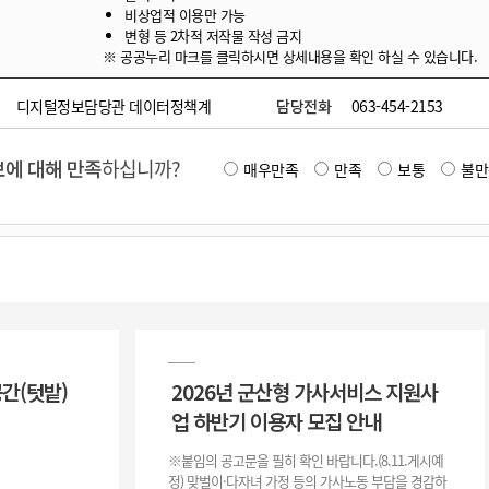
비상업적 이용만 가능
변형 등 2차적 저작물 작성 금지
※ 공공누리 마크를 클릭하시면 상세내용을 확인 하실 수 있습니다.
디지털정보담당관 데이터정책계
담당전화
063-454-2153
에 대해 만족
하십니까?
매우만족
만족
보통
불만
공간(텃밭)
2026년 군산형 가사서비스 지원사
업 하반기 이용자 모집 안내
※붙임의 공고문을 필히 확인 바랍니다.(8.11.게시예
정) 맞벌이·다자녀 가정 등의 가사노동 부담을 경감하