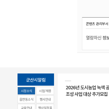
콘텐츠 관리부서
열람하신
정보
군산시알림
2026년 도시농업 녹색 
시정소식
시험/채용
조성 사업 대상 추가모집
(municipal
읍면동소식
행사안내
news)
교육안내
행사일정표