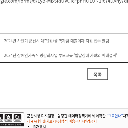
google.com/forms/d/1yB-MBSRIUVOIcFphHO1UN1fcY4DAny7d
기부자 예우제
기부자 명예의 전당
기금사업
군산시 답례품
고향사랑기부제 소식
2024년 하반기 군산시 대학(원)생 학자금 대출이자 지원 접수 알림
2024년 장애인가족 역량강화사업 부모교육 ‘발달장애 자녀의 미래설계’
목록
군산시청 디지털정보담당관 데이터정책계에서 제작한
"교육안내"
저
제 4 유형: 출처표시+상업적 이용금지+변경금지
출처표시