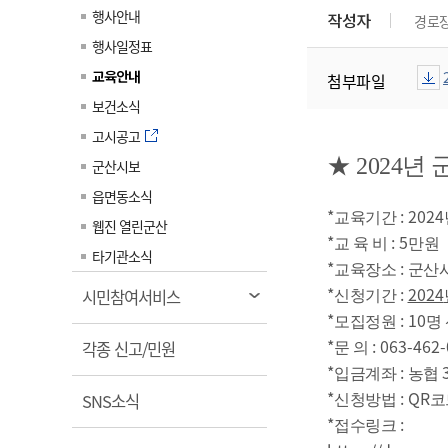
계약정보공개
행사안내
작성자
경로
전화번호안내
전화번호안내
전화번호안내
전화번호안내
전화번호안내
전화번호안내
전화번호안내
전화번호안내
군산시보
장사정보
행사일정표
입찰/계약정보
읍면동소식
주민복지 안내서
주요시책
수산업
찾아오시는길
찾아오시는길
찾아오시는길
찾아오시는길
찾아오시는길
찾아오시는길
찾아오시는길
찾아오시는길
교육안내
첨부파일
용역과제
민원편의제도
웹진 열린군산
시정계획
(파일크
어업현황
보건소식
타기관소식
민원 1회방문 처리제
주요업무
수산물 안전정보
고시공고
어디서나 민원처리제
시정백서
★ 2024
군산시보
군산수산물 소비촉진행사
상품권 구매 사용 및 관리
사전심사 청구제도
읍면동소식
군산 특화 수산물
*
: 2024
교육기간
민원인 후견인제
웹진 열린군산
*
: 5
교 육 비
만원
복합민원 상담예약제
타기관소식
*
:
교육장소
군산시
폐업신고 원스톱서비스
*
:
2024
열
시민참여서비스
신청기간
납세자 보호관제도
림
*
: 10
모집정원
명
*
: 063-462
열
『안심상속』 원스톱 서비
각종 신고/민원
문 의
스
림
*
:
입금계좌
농협
*
: QR
열
SNS소식
신청방법
코
림
*
:
접수링크