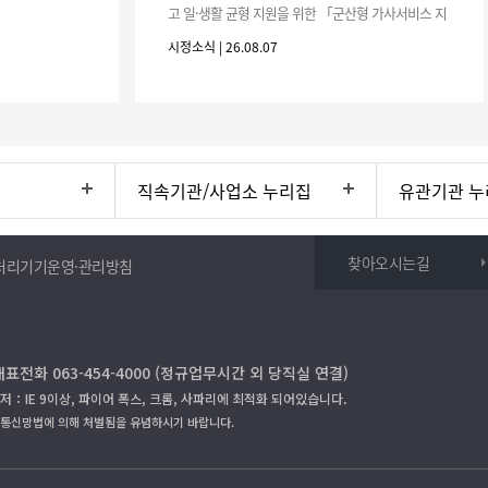
고 일·생활 균형 지원을 위한 「군산형 가사서비스 지
원사업」하반기 이용자를 다음과 같이 추가 모집하오
시정소식 | 26.08.07
니 많은 참여 바랍니다. 1
직속기관/사업소 누리집
유관기관 누
찾아오시는길
처리기기운영·관리방침
대표전화 063-454-4000 (정규업무시간 외 당직실 연결)
저：IE 9이상, 파이어 폭스, 크롬, 사파리에 최적화 되어있습니다.
보통신망법에 의해 처벌됨을 유념하시기 바랍니다.