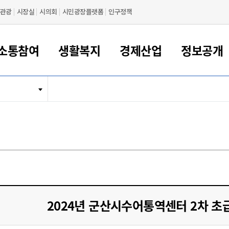
관광
시장실
시의회
시민광장플랫폼
인구정책
소통참여
생활복지
경제산업
정보공개
새만금 해양거점도시 군산
정보공개 목록/청구
시민참여서비스
여권 민원
기업지원
교육
군산시 소개
군산시 관할권 주요논리
각종 신고/민원
사전정보공표
일자리/창업
차량 민원
상하수도
시청안내
새만금 관할구역 결
주민등록/인감/가
교통안내
기업목록
인사운영
SNS소식
여권발급안내
시민광장플랫폼
교육지원
투자기업 인센티브
정보공개 목록/청구
군산 현황
차량등록사업소 안내
하수도 계획
군산시 명장
사전정보공표
청사종합안내
주민등록/인감/가
시내버스
일반기업 목록
2022년도 통계
조직도
여권 서식
시장에게 바란다
평생교육
기업지원정책
군산의 역사
차량 신규/이전 등록
상수도시설
구인구직
수시공표
전화번호안내
각종서식
택시
사회적경제기업
2023년도 통계
업무
나의민원
학자금대출이자지원
경제 공지/서식
수상현황
저당권 설정/말소 등록
수질검사
청년뜰(청년센터/창업센터)
부서별 팩스번호
시외버스/고속버스
공장 검색
2024년도 통계
부서소
나도한마디
우리아이 꿈탐험 지원사업
기업애로해소SOS
자연지리특성
등록원부 열람/발급
상수도/하수도 요금
시청 오시는 길
철도/항공
2025년도 통계
부서별 
군산시사회적경제지원센터
칭찬합시다
시민정보화교육
강소연구개발특구
행정구역/행정지도
자동차 등록 서식
요금조회납부시스템
여객선
설문조사
부모학교예약시스템
자매결연/국제협력 도시
자동차 과태료 조회 및 납부
공공하수처리시설
교통 관련사이트
일자리 지원사업
2024년 군산시수어통역센터 2차 
자원봉사참여
군산어린이시청
군산의 상징
자동차 정기(종합)검사 기
주정차단속 문자알
일자리지원센터
간조회 및 검사예약
스
전자민원창
적극행정
디지털배움터