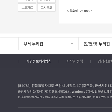
보도자료
고시공고
시정소식 | 26.08.07
부서 누리집
읍/면/동 누리집
개인정보처리방침
저작권 정책
영상정보
[54078] 전북특별자치도 군산시 시청로 17 (조촌동, 군산시청) 
군산시 누리집(홈페이지)은 운영체제(OS)：Windows 7이상, 인터넷 브라우
본 홈페이지에 게시된 이메일 주소가 자동 수집되는 것을 거부하며, 이를 위반시 정