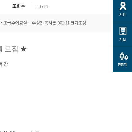
개
재정정보 공개
공공저작물
션
조회수
11714
시민
통계정보
행정규제개혁
소상공인 지원
-2차-초급수어교실-_-수정2_복사본-001(1)-크기조정
민방위/재난안전
시스템
행정규제개혁안내
고유가 피해지원금
민방위
규제신문고
군산사랑배달 배달의명수
기업
재난안전
규제입증요청
생 모집
★
카드수수료 지원
풍수해보험
사
규제정보포털
소상공인지원
재해예방
휴강
관광객
관련기관 안내
군산시착한가격업소
시민대상보험
통계
영조물 배상보험
인 현황
군산시민 안전보험
군산시민 자전거보험
군산 상품
농업인안전보험 농가부담
 가이드북
금 지원사업