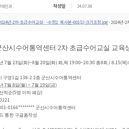
위원회 현황
공공데이터 개방
업무추진비공
군산시 무상교통
작성일
장애인과
24.07.08
공부의 명수
정부24
위원회 명단공개
공공데이터 개방
예산/재정
법률정보
국민신문고
건설
부동산
에너지
2024년-2차-초급수어교실-_-수정2_복사본-001(1)-크기조정.jpg
- 2024년
환경
청소
위생
위원회 회의록 공개
공공데이터 수요조사
민원편람/서식
한눈에 서비스
전자가족관계등록
예산안내
조례규칙 입법예고
경제동향
기: 245 kb, 다운로드 : 578회)
도로/가로등
부동산 정보
미리보기
태양광
환경선언문
청소정보
공중위생
재정공시
조례규칙 입법예고(구)
물가정보
자전거
주소/건축/지적/지리정보
가스/석유
인터넷등기소
환경기본정보
대형폐기물 배출신고
위생용품 제조업
결산보고서
법률정보 관련사이트
사회조사
년 군산시수어통역센터 2차 초급수어교실 교육
조상땅찾기
국세청홈택스
화학물질 관리지도
공모사업
생활쓰레기 처리요령
식품위생
중기지방재정계획
사업체조
위택스
7
23
(
)~8
20
(
)
,
19:00~20:30
8
/ 8.15(
)
미세먼지 대응
음식물쓰레기 처리요령
문화 콘텐츠업
년
월
일
화
월
일
화
화
목
총
회
목
투자심사
통계연보
부동산통합민원
환경영향평가
폐기물 처리시설 현황
예산낭비신고
청년통계
체육
1
138-2 2
공공데이터포털
 구영
길
층 군산시수어통역센터
석면해체 건축물정보
보조금 부정수급 신고
주민등록
7
8
(
) ~ 7
19
(
)
년
월
일
월
월
일
금
새올전자민원창구
체육시설 안내
환경오염업소 공개
공유재산
체류외국
(5
)
 선착순
명 이하 폐강
군산시체육회
환경 관련사이트
-0221
재정용어사전
생활체육 공지
301-0166********
군산시수어통역센터
군산시 고향사랑기부제
드 통한 구글폼작성
고향사랑기부제 소개
군산상품