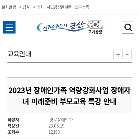
문화관광
시장실
시의회
시민광장플랫폼
인구정책
시
전
검
민
체
색
메
하
-
+
교육안내
주
뉴
기
열
권
기
도
2023년 장애인가족 역량강화사업 장애자
시
녀 미래준비 부모교육 특강 안내
군
작성자
경로장애인과
산
작성일
23.05.19
조회수
12190