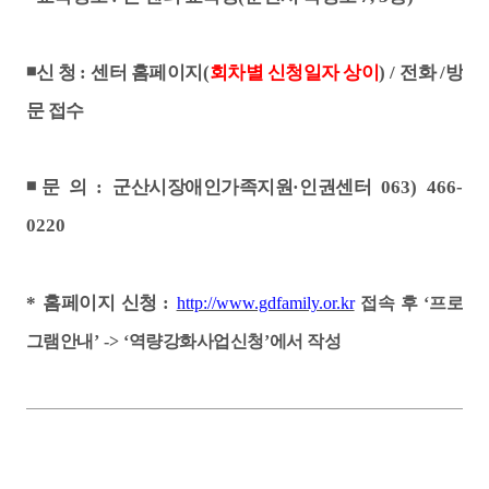
◾
신 청
:
센터 홈페이지
(
회차별 신청일자 상이
) /
전화
/
방
문 접수
◾
문 의
:
군산시장애인가족지원
·
인권센터
063) 466-
0220
*
홈페이지 신청
:
http://www.gdfamily.or.kr
접속 후
‘
프로
그램안내
’ -> ‘
역량강화사업신청
’
에서 작성