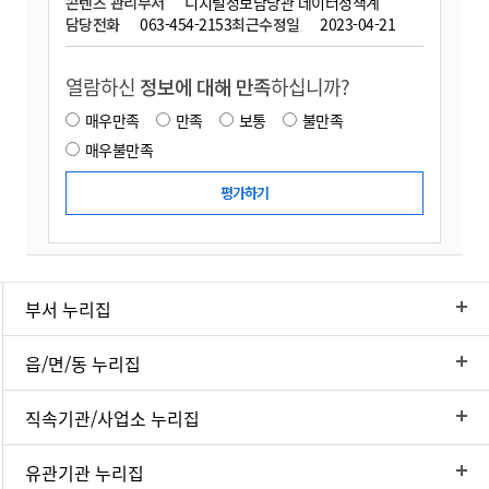
콘텐츠 관리부서
디지털정보담당관 데이터정책계
담당전화
063-454-2153
최근수정일
2023-04-21
열람하신
정보에 대해 만족
하십니까?
매우만족
만족
보통
불만족
매우불만족
부서 누리집
읍/면/동 누리집
직속기관/사업소 누리집
유관기관 누리집