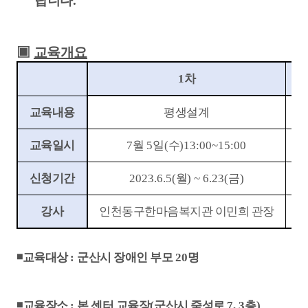
랍니다
.
▣
교육개요
1
차
교육내용
평생설계
교육일시
7
월
5
일
(
수
)13:00~15:00
신청기간
2023.6.5(
월
) ~ 6.23(
금
)
강사
인천동구한마음복지관 이민희 관장
◾
교육대상
:
군산시 장애인 부모
20
명
◾
교육장소
:
본 센터 교육장
(
군산시 죽성로
7, 3
층
)