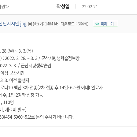
위원회 현황
공공데이터 개방
업무추진비공
군산시 무상교통
작성일
지원과
22.02.24
공부의 명수
정부24
위원회 명단공개
공공데이터 개방
예산/재정
법률정보
국민신문고
건설
부동산
에너지
전단지시안.jpg
(파일크기: 1484 kb, 다운로드 : 664회)
미리보기
환경
청소
위생
위원회 회의록 공개
공공데이터 수요조사
민원편람/서식
한눈에 서비스
전자가족관계등록
예산안내
조례규칙 입법예고
경제동향
도로/가로등
부동산 정보
태양광
환경선언문
청소정보
공중위생
재정공시
조례규칙 입법예고(구)
물가정보
자전거
주소/건축/지적/지리정보
가스/석유
인터넷등기소
환경기본정보
대형폐기물 배출신고
위생용품 제조업
결산보고서
법률정보 관련사이트
사회조사
28.(월) ~ 3. 3.(목)
조상땅찾기
국세청홈택스
화학물질 관리지도
공모사업
생활쓰레기 처리요령
식품위생
 2022. 2. 28. ~ 3. 3 / 군산시평생학습정보망
중기지방재정계획
사업체조
위택스
22. 3. 3. / 군산시평생학습관
미세먼지 대응
음식물쓰레기 처리요령
문화 콘텐츠업
투자심사
통계연보
부동산통합민원
5세 이상 군산시민
환경영향평가
폐기물 처리시설 현황
예산낭비신고
청년통계
3. 3. 이전 출생자
체육
공공데이터포털
석면해체 건축물정보
준 코로나19 백신 3차 접종(2차 접종 후 14일~6개월 이내) 완료자
보조금 부정수급 신고
주민등록
새올전자민원창구
체육시설 안내
 접수, 1인 2강좌 신청 가능
환경오염업소 공개
공유재산
체류외국
, 110명
군산시체육회
환경 관련사이트
재정용어사전
비, 재료비 별도)
생활체육 공지
군산시 고향사랑기부제
3)454-5960~5으로 문의 주시기 바랍니다. ​
고향사랑기부제 소개
군산상품