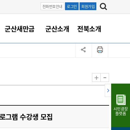
전화번호안내
로그인
회원가입
군산새만금
군산소개
전북소개
정 대응
족관계
부서/업무
RE100의 중심 새만금
도시/공원/주택
산업인프라
정책실명제
토지/건축
읍면동 안내
군산새만금 홍보 영상
조직운영6대지표
농업/축산업
도시재생
지방세
족관계
도시계획/지구단위계획
군산국가산업단지
정책실명제 안내
지방세
도시재생사업
민선8기 농업비전/발전방
공무원 정원
향
-
+
공원녹지
군산2국가산업단지
국민신청실명제안내
지방세환급금신청
도시재생(현장)지원센터
과장급이상 상위직 비율
농산물 유통
식
주택
새만금산업단지
정책실명제 중점관리 대상
지방세 상담챗봇
도시재생시설 현황
공무원 1인당 주민수
가축방역
자료실
자유무역지역
도시재생 공지/행사
현장공무원 비율
동물복지
지방산업단지
재정규모대비 인건비운영
시민광장
농공단지
실국본부수
플랫폼
프로그램 수강생 모집
림 서비
산업단지 지도
내고장 알리미
구
항만/여객/공항/철도/컨벤