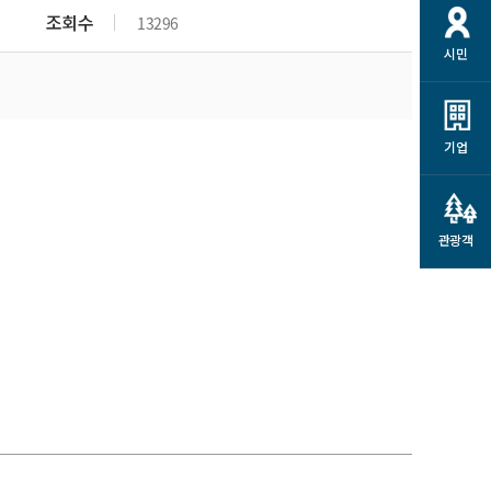
개
재정정보 공개
공공저작물
션
조회수
13296
시민
통계정보
행정규제개혁
소상공인 지원
민방위/재난안전
시스템
행정규제개혁안내
고유가 피해지원금
민방위
규제신문고
군산사랑배달 배달의명수
기업
재난안전
규제입증요청
카드수수료 지원
풍수해보험
사
규제정보포털
소상공인지원
재해예방
관광객
관련기관 안내
군산시착한가격업소
시민대상보험
통계
영조물 배상보험
인 현황
군산시민 안전보험
군산시민 자전거보험
군산 상품
농업인안전보험 농가부담
 가이드북
금 지원사업