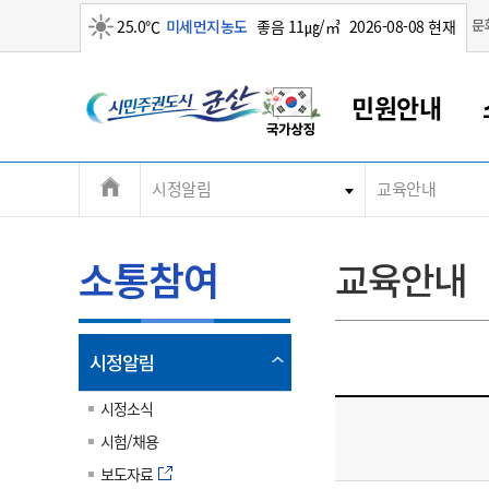
맑음
문
25.0℃
미세먼지농도
좋음 11㎍/㎥
2026-08-08 현재
시
민원안내
민
전
시정알림
교육안내
군산새만금
민원안내
소통참여
생활복지
경제산업
정보공개
군산소개
전북소개
주
군산에서 시작되는 새만금
전북특별자치도 소개
군산사랑상품권
민원창구안내
정보공개제도
복지/보건
시정알림
군산시 비전
체
권
민원이용안내
시정소식
인구정책
상품권 안내
제도안내
전북특별자치도란?
메
소통참여
교육안내
민원수수료
시험/채용
통합돌봄
상품권 공지사항
비공개대상정보
전북특별자치도 용어 Q&A
뉴
도
종합민원창구
보도자료
주민복지
상품권 Q&A
불복구제절차
자료실
시
아름다운 배려창구
행사안내
아동/청소년
상품권 이용규약
수수료
열
시정알림
홍보영상 게시판
토지정보민원창구
행사일정표
여성/가족
판매대행점 조회
정보공개서식
림
군
대표전화
대표전화
대표전화
대표전화
대표전화
대표전화
대표전화
대표전화
063-454-4000
063-454-4000
063-454-4000
063-454-4000
063-454-4000
063-454-4000
063-454-4000
063-454-4000
시정소식
무인민원발급기
교육안내
노인복지
지류상품권 재고조회
시험/채용
산
보건소식
장애인복지
부서 및 담당자 연락처
부서 및 담당자 연락처
부서 및 담당자 연락처
부서 및 담당자 연락처
부서 및 담당자 연락처
부서 및 담당자 연락처
부서 및 담당자 연락처
부서 및 담당자 연락처
보도자료
고시공고
사회서비스(바우처)