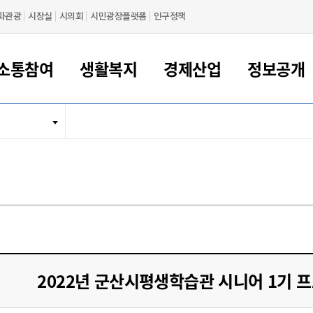
화관광
시장실
시의회
시민광장플랫폼
인구정책
소통참여
생활복지
경제산업
정보공개
새만금 해양거점도시 군산
정보공개 목록/청구
시민참여서비스
여권 민원
기업지원
교육
군산시 소개
군산시 관할권 주요논리
각종 신고/민원
사전정보공표
일자리/창업
차량 민원
상하수도
시청안내
새만금 관할구역 결
주민등록/인감/가
교통안내
기업목록
인사운영
SNS소식
여권발급안내
시민광장플랫폼
교육지원
투자기업 인센티브
정보공개 목록/청구
군산 현황
차량등록사업소 안내
하수도 계획
군산시 명장
사전정보공표
청사종합안내
주민등록/인감/가
시내버스
일반기업 목록
2022년도 통계
조직도
여권 서식
시장에게 바란다
평생교육
기업지원정책
군산의 역사
차량 신규/이전 등록
상수도시설
구인구직
수시공표
전화번호안내
각종서식
택시
사회적경제기업
2023년도 통계
업무
나의민원
학자금대출이자지원
경제 공지/서식
수상현황
저당권 설정/말소 등록
수질검사
청년뜰(청년센터/창업센터)
부서별 팩스번호
시외버스/고속버스
공장 검색
2024년도 통계
부서소
나도한마디
우리아이 꿈탐험 지원사업
기업애로해소SOS
자연지리특성
등록원부 열람/발급
상수도/하수도 요금
시청 오시는 길
철도/항공
2025년도 통계
부서별 
군산시사회적경제지원센터
칭찬합시다
시민정보화교육
강소연구개발특구
행정구역/행정지도
자동차 등록 서식
요금조회납부시스템
여객선
설문조사
부모학교예약시스템
자매결연/국제협력 도시
자동차 과태료 조회 및 납부
공공하수처리시설
교통 관련사이트
일자리 지원사업
2022년 군산시평생학습관 시니어 1기 
자원봉사참여
군산어린이시청
군산의 상징
자동차 정기(종합)검사 기
주정차단속 문자알
일자리지원센터
간조회 및 검사예약
스
전자민원창
적극행정
디지털배움터