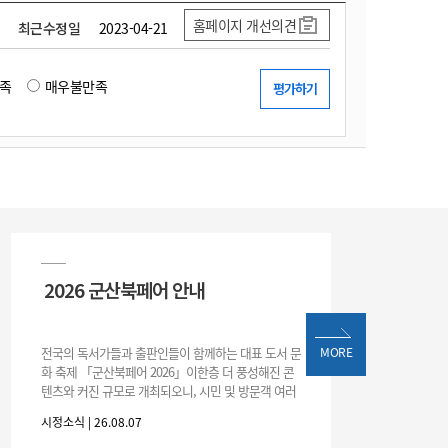
홈페이지 개선의견
최근수정일
2023-04-21
족
매우불만족
2026 군산북페어 안내
전국의 독서가들과 출판인들이 함께하는 대표 도서 문
MORE
화 축제 「군산북페어 2026」이한층 더 풍성해진 콘
텐츠와 커진 규모로 개최되오니, 시민 및 방문객 여러
분의 많은 관심과 참여 바랍니다.□ 행사 개요행사 기
시정소식 | 26.08.07
간: 2026. 8. 28.