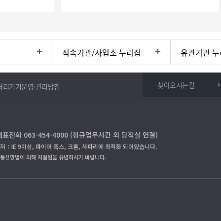
직속기관/사업소 누리집
유관기관 누
찾아오시는길
처리기기운영·관리방침
대표전화 063-454-4000 (정규업무시간 외 당직실 연결)
저：IE 9이상, 파이어 폭스, 크롬, 사파리에 최적화 되어있습니다.
보통신망법에 의해 처벌됨을 유념하시기 바랍니다.