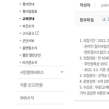
계약정보공개
행사안내
작성자
교육
전화번호안내
전화번호안내
전화번호안내
전화번호안내
전화번호안내
전화번호안내
전화번호안내
전화번호안내
군산시보
장사정보
행사일정표
입찰/계약정보
읍면동소식
주민복지 안내서
주요시책
수산업
찾아오시는길
찾아오시는길
찾아오시는길
찾아오시는길
찾아오시는길
찾아오시는길
찾아오시는길
찾아오시는길
교육안내
첨부파일
용역과제
민원편의제도
웹진 열린군산
시정계획
어업현황
보건소식
타기관소식
민원 1회방문 처리제
주요업무
수산물 안전정보
고시공고
어디서나 민원처리제
시정백서
1. 모집기간 : 2022. 2. 
군산시보
군산수산물 소비촉진행사
상품권 구매 사용 및 관리
- 온라인 접수(4일간) :
사전심사 청구제도
읍면동소식
군산 특화 수산물
- 방문접수(1일간) 20
민원인 후견인제
웹진 열린군산
2. 모집대상 : 만 6
복합민원 상담예약제
타기관소식
- 주민등록상 1957. 
폐업신고 원스톱서비스
- 2022. 3.3. 기
열
시민참여서비스
3. 모집방식 : 선착순
납세자 보호관제도
림
4. 운영강좌 : 8개 강좌
열
『안심상속』 원스톱 서비
각종 신고/민원
5. 수강료 : 무료(교재
스
림
기타 궁금한 사항은 06
열
SNS소식
림