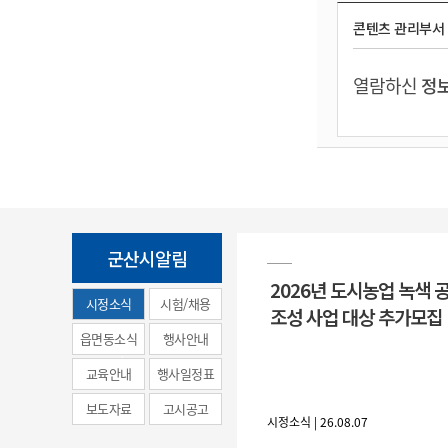
콘텐츠 관리부서
열람하신
정보
군산시알림
2026년 도시농업 녹색 
시정소식
시험/채용
조성 사업 대상 추가모집
(municipal
읍면동소식
행사안내
news)
교육안내
행사일정표
보도자료
고시공고
시정소식 | 26.08.07