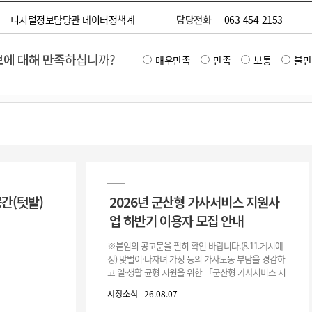
디지털정보담당관 데이터정책계
담당전화
063-454-2153
에 대해 만족
하십니까?
매우만족
만족
보통
불만
공간(텃밭)
2026년 군산형 가사서비스 지원사
업 하반기 이용자 모집 안내
※붙임의 공고문을 필히 확인 바랍니다.(8.11.게시예
정) 맞벌이·다자녀 가정 등의 가사노동 부담을 경감하
고 일·생활 균형 지원을 위한 「군산형 가사서비스 지
원사업」하반기 이용자를 다음과 같이 추가 모집하오
시정소식 | 26.08.07
니 많은 참여 바랍니다. 1