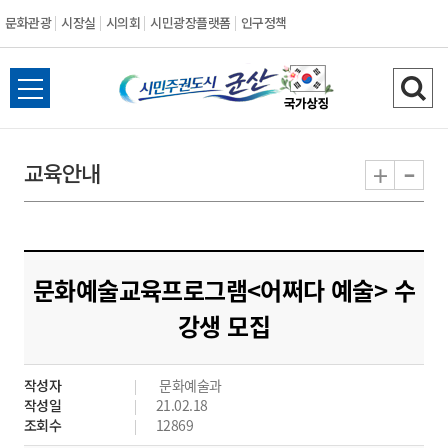
문화관광
시장실
시의회
시민광장플랫폼
인구정책
시
전
검
민
체
색
메
하
-
+
교육안내
주
뉴
기
열
권
기
도
문화예술교육프로그램<어쩌다 예술> 수
시
강생 모집
군
작성자
문화예술과
산
작성일
21.02.18
조회수
12869