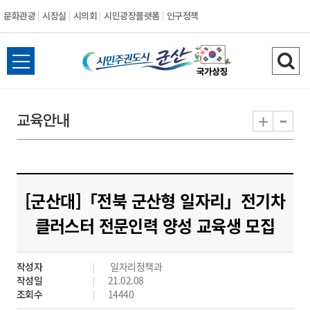
문화관광
시장실
시의회
시민광장플랫폼
인구정책
시
전
검
민
체
색
메
하
-
+
교육안내
주
뉴
기
열
권
기
도
[군산대]「전북 군산형 일자리」전기차
시
클러스터 전문인력 양성 교육생 모집
군
작성자
일자리정책과
산
작성일
21.02.08
조회수
14440