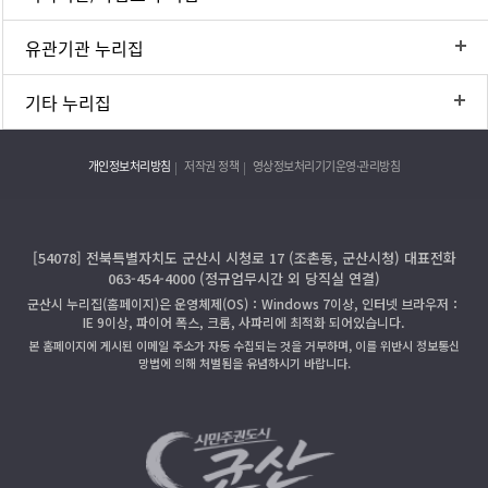
유관기관 누리집
기타 누리집
개인정보처리방침
저작권 정책
영상정보처리기기운영·관리방침
[54078] 전북특별자치도 군산시 시청로 17 (조촌동, 군산시청) 대표전화
063-454-4000 (정규업무시간 외 당직실 연결)
군산시 누리집(홈페이지)은 운영체제(OS)：Windows 7이상, 인터넷 브라우저：
IE 9이상, 파이어 폭스, 크롬, 사파리에 최적화 되어있습니다.
본 홈페이지에 게시된 이메일 주소가 자동 수집되는 것을 거부하며, 이를 위반시 정보통신
망법에 의해 처벌됨을 유념하시기 바랍니다.