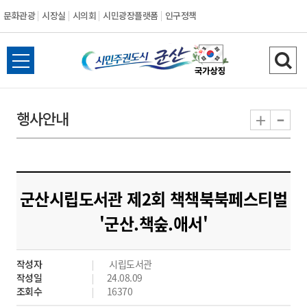
문화관광
시장실
시의회
시민광장플랫폼
인구정책
시
전
검
민
체
색
메
하
-
+
행사안내
주
뉴
기
열
권
기
도
군산시립도서관 제2회 책책북북페스티벌
시
'군산.책숲.애서'
군
작성자
시립도서관
산
작성일
24.08.09
조회수
16370