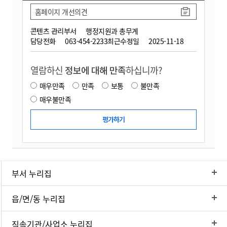
홈페이지 개선의견
콘텐츠 관리부서
행정지원과 총무계
담당전화
063-454-2233
최근수정일
2025-11-18
열람하신
정보에 대해 만족
하십니까?
매우만족
만족
보통
불만족
매우불만족
부서 누리집
읍/면/동 누리집
직속기관/사업소 누리집