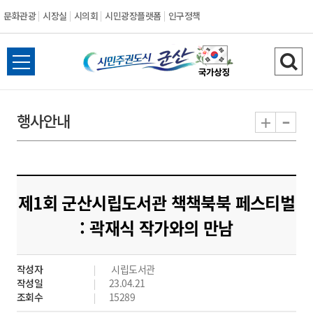
문화관광
시장실
시의회
시민광장플랫폼
인구정책
시
전
검
민
체
색
메
하
-
+
행사안내
주
뉴
기
열
권
기
도
제1회 군산시립도서관 책책북북 페스티벌
시
: 곽재식 작가와의 만남
군
작성자
시립도서관
산
작성일
23.04.21
조회수
15289