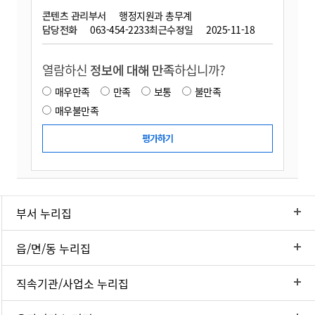
콘텐츠 관리부서
행정지원과 총무계
담당전화
063-454-2233
최근수정일
2025-11-18
열람하신
정보에 대해 만족
하십니까?
매우만족
만족
보통
불만족
매우불만족
부서 누리집
읍/면/동 누리집
직속기관/사업소 누리집