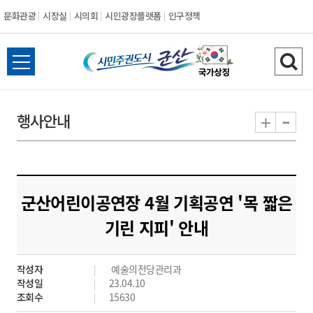
문화관광
시장실
시의회
시민광장플랫폼
인구정책
시
전
검
민
체
색
메
하
-
+
행사안내
주
뉴
기
열
권
기
도
군산어린이공연장 4월 기획공연 '목 짧은
시
기린 지피' 안내
군
작성자
예술의전당관리과
산
작성일
23.04.10
조회수
15630