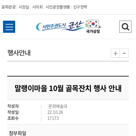
문화관광
시장실
시의회
시민광장플랫폼
인구정책
시
전
검
민
체
색
메
하
-
+
행사안내
주
뉴
기
열
권
기
도
말랭이마을 10월 골목잔치 행사 안내
시
작성자
문화예술과
군
작성일
22.10.26
조회수
17173
산
첨부파일