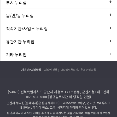
부서 누리집
읍/면/동 누리집
직속기관/사업소 누리집
유관기관 누리집
기타 누리집
개인정보처리방침
저작권 정책
영상정보처리기기운영·관리방침
[54078] 전북특별자치도 군산시 시청로 17 (조촌동, 군산시청) 대표전화
063-454-4000 (정규업무시간 외 당직실 연결)
군산시 누리집(홈페이지)은 운영체제(OS)：Windows 7이상, 인터넷 브라우저：
IE 9이상, 파이어 폭스, 크롬, 사파리에 최적화 되어있습니다.
본 홈페이지에 게시된 이메일 주소가 자동 수집되는 것을 거부하며, 이를 위반시 정보통신
망법에 의해 처벌됨을 유념하시기 바랍니다.