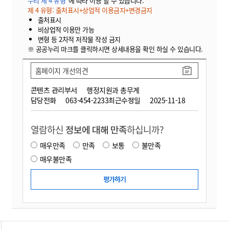
누리 제 4 유형"
에 따라 이용 할 수 있습니다.
제 4 유형: 출처표시+상업적 이용금지+변경금지
출처표시
비상업적 이용만 가능
변형 등 2차적 저작물 작성 금지
※ 공공누리 마크를 클릭하시면 상세내용을 확인 하실 수 있습니다.
홈페이지 개선의견
콘텐츠 관리부서
행정지원과 총무계
담당전화
063-454-2233
최근수정일
2025-11-18
열람하신
정보에 대해 만족
하십니까?
매우만족
만족
보통
불만족
매우불만족