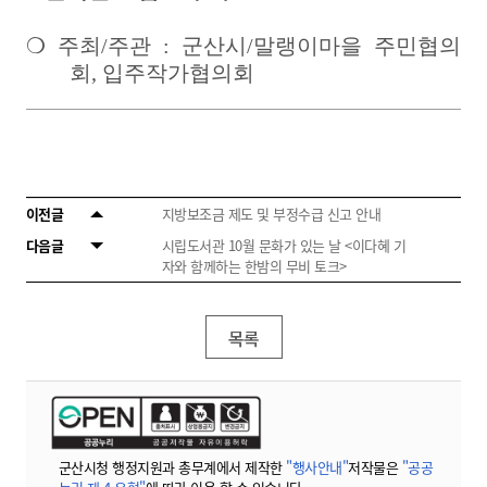
❍
주최
/
주관
:
군산시
/
말랭이마을 주민협의
회
,
입주작가협의회
이전글
지방보조금 제도 및 부정수급 신고 안내
다음글
시립도서관 10월 문화가 있는 날 <이다혜 기
자와 함께하는 한밤의 무비 토크>
목록
군산시청 행정지원과 총무계에서 제작한
"행사안내"
저작물은
"공공