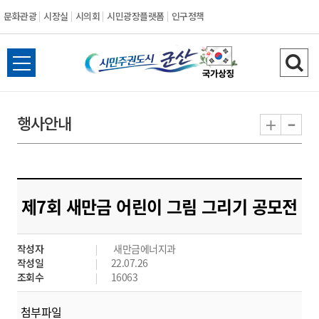
문화관광
시장실
시의회
시민광장플랫폼
인구정책
시
전
검
민
체
색
메
하
-
+
행사안내
주
뉴
기
열
권
기
도
제7회 새만금 어린이 그림 그리기 공모전
시
작성자
새만금에너지과
군
작성일
22.07.26
조회수
16063
산
첨부파일