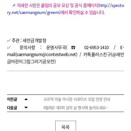
📌 자세한 사항은 붙임의 공모 요강 및 공식 홈페이지(
http://specto
ry.net/saemangeum/greem
)에서 확인하실 수 있습니다.
✅ 주관 : 새만금개발청
✅ 문의사항 : 운영사무국(
☎
02-6953-1410 / E-
mail(saemangeum@contestweb.net) / 카톡플러스친구(@새만
금어린이그림그리기공모전)
이전글
오르막 미술 야시장 서포터즈 모집 연장 안내
다음글
8월8일! 제3회 섬의 날 행사에 놀러오세요~
목록