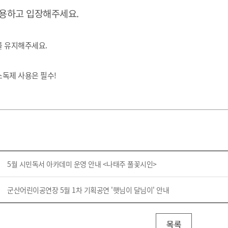
기부자 예우제
착용하고 입장해주세요
.
기부자 명예의 전당
기금사업
를 유지해주세요
.
군산시 답례품
고향사랑기부제 소식
소독제 사용은 필수
!
5월 시민독서 아카데미 운영 안내 <나태주 풀꽃시인>
군산어린이공연장 5월 1차 기획공연 '햇님이 달님이' 안내
목록