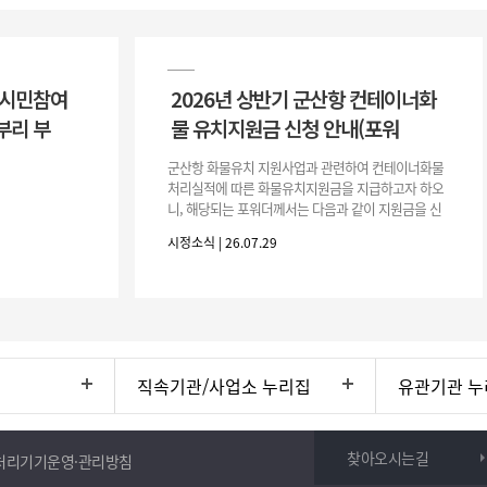
 시민참여
2026년 상반기 군산항 컨테이너화
부리 부
물 유치지원금 신청 안내(포워
군산항 화물유치 지원사업과 관련하여 컨테이너화물
처리실적에 따른 화물유치지원금을 지급하고자 하오
니, 해당되는 포워더께서는 다음과 같이 지원금을 신
청하시기 바랍니다. 1. 해당기간 : ‘25. 11. 1. ~ '26. 4.
시정소식 | 26.07.29
30.(6개
직속기관/사업소 누리집
유관기관 누
찾아오시는길
처리기기운영·관리방침