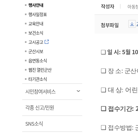
계약정보공개
행사안내
작성자
아동
전화번호안내
전화번호안내
전화번호안내
전화번호안내
전화번호안내
전화번호안내
전화번호안내
전화번호안내
군산시보
장사정보
행사일정표
입찰/계약정보
읍면동소식
주민복지 안내서
주요시책
수산업
찾아오시는길
찾아오시는길
찾아오시는길
찾아오시는길
찾아오시는길
찾아오시는길
찾아오시는길
찾아오시는길
교육안내
첨부파일
용역과제
민원편의제도
웹진 열린군산
시정계획
어업현황
보건소식
타기관소식
민원 1회방문 처리제
주요업무
수산물 안전정보
고시공고
어디서나 민원처리제
시정백서
❑
일 시
: 5
월 1
군산시보
군산수산물 소비촉진행사
상품권 구매 사용 및 관리
사전심사 청구제도
읍면동소식
군산 특화 수산물
민원인 후견인제
:
웹진 열린군산
❑
장 소
군산
복합민원 상담예약제
타기관소식
폐업신고 원스톱서비스
대 상
:
어린
❑
열
시민참여서비스
납세자 보호관제도
림
열
『안심상속』 원스톱 서비
각종 신고/민원
: 
❑
접수기간
스
림
열
SNS소식
:
❑
접수방법
림