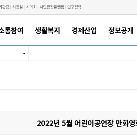
화관광
시장실
시의회
시민광장플랫폼
인구정책
소통참여
생활복지
경제산업
정보공개
새만금 해양거점도시 군산
정보공개 목록/청구
시민참여서비스
여권 민원
기업지원
교육
군산시 소개
군산시 관할권 주요논리
각종 신고/민원
사전정보공표
일자리/창업
차량 민원
상하수도
시청안내
새만금 관할구역 결
주민등록/인감/가
교통안내
기업목록
인사운영
SNS소식
여권발급안내
시민광장플랫폼
교육지원
투자기업 인센티브
정보공개 목록/청구
군산 현황
차량등록사업소 안내
하수도 계획
군산시 명장
사전정보공표
청사종합안내
주민등록/인감/가
시내버스
일반기업 목록
2022년도 통계
조직도
여권 서식
시장에게 바란다
평생교육
기업지원정책
군산의 역사
차량 신규/이전 등록
상수도시설
구인구직
수시공표
전화번호안내
각종서식
택시
사회적경제기업
2023년도 통계
업무
나의민원
학자금대출이자지원
경제 공지/서식
수상현황
저당권 설정/말소 등록
수질검사
청년뜰(청년센터/창업센터)
부서별 팩스번호
시외버스/고속버스
공장 검색
2024년도 통계
부서소
나도한마디
우리아이 꿈탐험 지원사업
기업애로해소SOS
자연지리특성
등록원부 열람/발급
상수도/하수도 요금
시청 오시는 길
철도/항공
2025년도 통계
부서별 
군산시사회적경제지원센터
칭찬합시다
시민정보화교육
강소연구개발특구
행정구역/행정지도
자동차 등록 서식
요금조회납부시스템
여객선
설문조사
부모학교예약시스템
자매결연/국제협력 도시
자동차 과태료 조회 및 납부
공공하수처리시설
교통 관련사이트
일자리 지원사업
2022년 5월 어린이공연장 만화영
자원봉사참여
군산어린이시청
군산의 상징
자동차 정기(종합)검사 기
주정차단속 문자알
일자리지원센터
간조회 및 검사예약
스
전자민원창
적극행정
디지털배움터