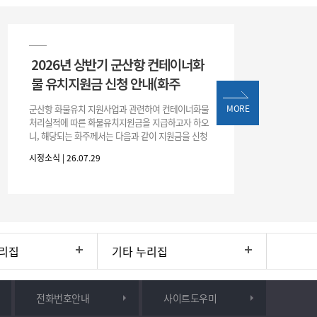
2026년 상반기 군산항 컨테이너화
물 유치지원금 신청 안내(화주
군산항 화물유치 지원사업과 관련하여 컨테이너화물
MORE
처리실적에 따른 화물유치지원금을 지급하고자 하오
니, 해당되는 화주께서는 다음과 같이 지원금을 신청
하시기 바랍니다. 1. 해당기간 : ‘25. 11. 1. ~ '26. 4. 30.
시정소식 | 26.07.29
(6개월
리집
기타 누리집
전화번호안내
사이트도우미