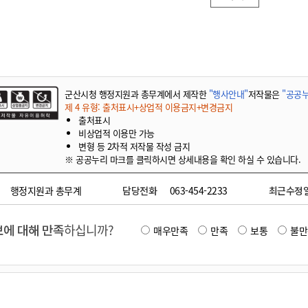
군산시청 행정지원과 총무계에서 제작한
"행사안내"
저작물은
"공공누
제 4 유형: 출처표시+상업적 이용금지+변경금지
출처표시
비상업적 이용만 가능
변형 등 2차적 저작물 작성 금지
※ 공공누리 마크를 클릭하시면 상세내용을 확인 하실 수 있습니다.
행정지원과 총무계
담당전화
063-454-2233
최근수정
에 대해 만족
하십니까?
매우만족
만족
보통
불만