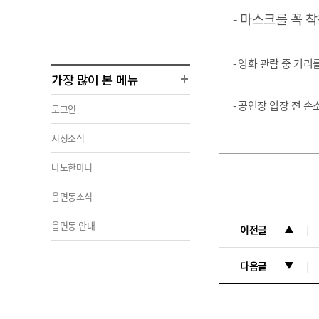
-
마스크를 꼭 
-
영화 관람 중 거리
가장 많이 본 메뉴
-
공연장 입장 전 손
로그인
시정소식
나도한마디
읍면동소식
읍면동 안내
이전글
다음글