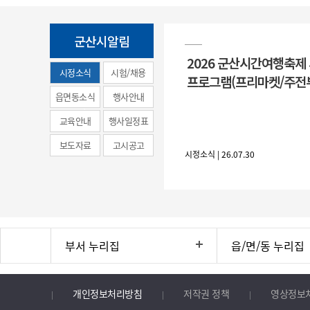
군산시알림
2026 군산시간여행축제
시정소식
시험/채용
프로그램(프리마켓/주전
(municipal
읍면동소식
행사안내
news)
교육안내
행사일정표
보도자료
고시공고
시정소식 | 26.07.30
부서 누리집
읍/면/동 누리집
개인정보처리방침
저작권 정책
영상정보