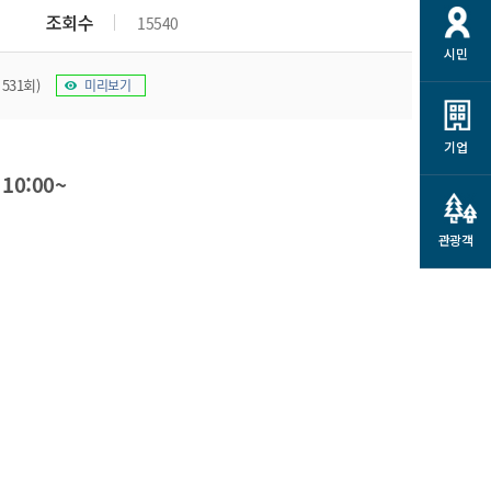
개
재정정보 공개
공공저작물
션
조회수
15540
시민
통계정보
행정규제개혁
소상공인 지원
 531회)
미리보기
민방위/재난안전
시스템
행정규제개혁안내
고유가 피해지원금
민방위
규제신문고
군산사랑배달 배달의명수
기업
재난안전
규제입증요청
)
10:00~
카드수수료 지원
풍수해보험
사
규제정보포털
소상공인지원
재해예방
관광객
관련기관 안내
군산시착한가격업소
시민대상보험
통계
영조물 배상보험
인 현황
군산시민 안전보험
군산시민 자전거보험
군산 상품
농업인안전보험 농가부담
 가이드북
금 지원사업