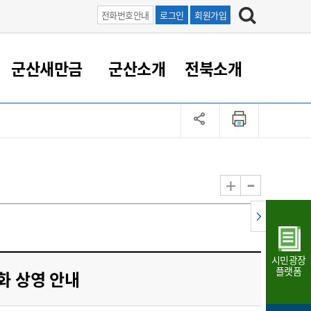
전화번호안내
로그인
회원가입
군산새만금
군산소개
전북소개
정 대응
족관계
부서/업무
RE100의 중심 새만금
도시/공원/주택
산업인프라
정책실명제
토지/건축
읍면동 안내
군산새만금 홍보 영상
조직운영6대지표
농업/축산업
도시재생
지방세
족관계
도시계획/지구단위계획
군산국가산업단지
정책실명제 안내
지방세
도시재생사업
민선8기 농업비전/발전방
공무원 정원
향
-
+
공원녹지
군산2국가산업단지
국민신청실명제안내
지방세환급금신청
도시재생(현장)지원센터
과장급이상 상위직 비율
농산물 유통
식
주택
새만금산업단지
정책실명제 중점관리 대상
지방세 상담챗봇
도시재생시설 현황
공무원 1인당 주민수
가축방역
자료실
자유무역지역
도시재생 공지/행사
현장공무원 비율
동물복지
지방산업단지
재정규모대비 인건비운영
시민광장
농공단지
실국본부수
플랫폼
화 상영 안내
림 서비
산업단지 지도
내고장 알리미
구
항만/여객/공항/철도/컨벤