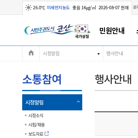
맑음
문
26.0℃
미세먼지농도
좋음 14㎍/㎥
2026-08-07 현재
시
민원안내
민
전
시정알림
행사안내
군산새만금
민원안내
소통참여
생활복지
경제산업
정보공개
군산소개
전북소개
주
군산에서 시작되는 새만금
전북특별자치도 소개
군산사랑상품권
민원창구안내
정보공개제도
복지/보건
시정알림
군산시 비전
체
권
민원이용안내
시정소식
인구정책
상품권 안내
제도안내
전북특별자치도란?
메
소통참여
행사안내
민원수수료
시험/채용
통합돌봄
상품권 공지사항
비공개대상정보
전북특별자치도 용어 Q&A
뉴
도
종합민원창구
보도자료
주민복지
상품권 Q&A
불복구제절차
자료실
시
아름다운 배려창구
행사안내
아동/청소년
상품권 이용규약
수수료
열
시정알림
홍보영상 게시판
토지정보민원창구
행사일정표
여성/가족
판매대행점 조회
정보공개서식
림
군
대표전화
대표전화
대표전화
대표전화
대표전화
대표전화
대표전화
대표전화
063-454-4000
063-454-4000
063-454-4000
063-454-4000
063-454-4000
063-454-4000
063-454-4000
063-454-4000
시정소식
무인민원발급기
교육안내
노인복지
지류상품권 재고조회
시험/채용
산
보건소식
장애인복지
부서 및 담당자 연락처
부서 및 담당자 연락처
부서 및 담당자 연락처
부서 및 담당자 연락처
부서 및 담당자 연락처
부서 및 담당자 연락처
부서 및 담당자 연락처
부서 및 담당자 연락처
보도자료
고시공고
사회서비스(바우처)