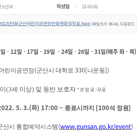
위원회 현황
공공데이터 개방
업무추진비공
군산시 무상교통
작성일
청소년과
22.05.02
공부의 명수
정부24
위원회 명단공개
공공데이터 개방
예산/재정
법률정보
국민신문고
건설
부동산
에너지
2022년5월군산어린이공연장만화영화일정표.hwp
(파일크기: 66 kb, 다운로드 :
환경
청소
위생
위원회 회의록 공개
공공데이터 수요조사
민원편람/서식
한눈에 서비스
전자가족관계등록
예산안내
조례규칙 입법예고
경제동향
도로/가로등
부동산 정보
태양광
환경선언문
청소정보
공중위생
재정공시
조례규칙 입법예고(구)
물가정보
자전거
주소/건축/지적/지리정보
가스/석유
인터넷등기소
환경기본정보
대형폐기물 배출신고
위생용품 제조업
결산보고서
법률정보 관련사이트
사회조사
0
일ㆍ12일
ㆍ17
일
ㆍ19
일
ㆍ24
일
ㆍ26
일
ㆍ31
일(매주 화
ㆍ목
조상땅찾기
국세청홈택스
화학물질 관리지도
공모사업
생활쓰레기 처리요령
식품위생
중기지방재정계획
사업체조
위택스
미세먼지 대응
음식물쓰레기 처리요령
문화 콘텐츠업
투자심사
통계연보
(
330[
])
어린이공연장
군산시 대학로
나운동
부동산통합민원
환경영향평가
폐기물 처리시설 현황
예산낭비신고
청년통계
체육
공공데이터포털
석면해체 건축물정보
보조금 부정수급 신고
주민등록
이
(3
세 이상
)
및 동반 보호자
*
관 람 료
:
무료
새올전자민원창구
체육시설 안내
환경오염업소 공개
공유재산
체류외국
군산시체육회
환경 관련사이트
2022. 5. 3.(화
재정용어사전
) 17:00 ~
[100
]
종료시까지
석 정원
생활체육 공지
군산시 고향사랑기부제
(
www.gunsan.go.kr/event
)
군산시 통합예약시스템
고향사랑기부제 소개
군산상품