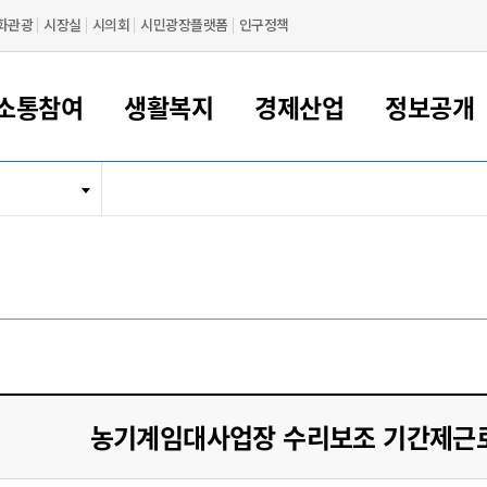
화관광
시장실
시의회
시민광장플랫폼
인구정책
소통참여
생활복지
경제산업
정보공개
새만금 해양거점도시 군산
정보공개 목록/청구
시민참여서비스
여권 민원
기업지원
교육
군산시 소개
군산시 관할권 주요논리
각종 신고/민원
사전정보공표
일자리/창업
차량 민원
상하수도
시청안내
새만금 관할구역 결
주민등록/인감/가
교통안내
기업목록
인사운영
SNS소식
여권발급안내
시민광장플랫폼
교육지원
투자기업 인센티브
정보공개 목록/청구
군산 현황
차량등록사업소 안내
하수도 계획
군산시 명장
사전정보공표
청사종합안내
주민등록/인감/가
시내버스
일반기업 목록
2022년도 통계
조직도
여권 서식
시장에게 바란다
평생교육
기업지원정책
군산의 역사
차량 신규/이전 등록
상수도시설
구인구직
수시공표
전화번호안내
각종서식
택시
사회적경제기업
2023년도 통계
업무
나의민원
학자금대출이자지원
경제 공지/서식
수상현황
저당권 설정/말소 등록
수질검사
청년뜰(청년센터/창업센터)
부서별 팩스번호
시외버스/고속버스
공장 검색
2024년도 통계
부서소
나도한마디
우리아이 꿈탐험 지원사업
기업애로해소SOS
자연지리특성
등록원부 열람/발급
상수도/하수도 요금
시청 오시는 길
철도/항공
2025년도 통계
부서별 
군산시사회적경제지원센터
칭찬합시다
시민정보화교육
강소연구개발특구
행정구역/행정지도
자동차 등록 서식
요금조회납부시스템
여객선
설문조사
부모학교예약시스템
자매결연/국제협력 도시
자동차 과태료 조회 및 납부
공공하수처리시설
교통 관련사이트
일자리 지원사업
농기계임대사업장 수리보조 기간제근로
자원봉사참여
군산어린이시청
군산의 상징
자동차 정기(종합)검사 기
주정차단속 문자알
일자리지원센터
간조회 및 검사예약
스
전자민원창
적극행정
디지털배움터