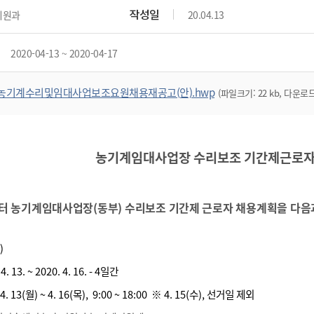
위원회 현황
공공데이터 개방
업무추진비공
군산시 무상교통
작성일
지원과
20.04.13
공부의 명수
정부24
위원회 명단공개
공공데이터 개방
예산/재정
법률정보
국민신문고
건설
부동산
에너지
2020-04-13 ~ 2020-04-17
환경
청소
위생
위원회 회의록 공개
공공데이터 수요조사
민원편람/서식
한눈에 서비스
전자가족관계등록
예산안내
조례규칙 입법예고
경제동향
도로/가로등
부동산 정보
태양광
환경선언문
청소정보
공중위생
재정공시
조례규칙 입법예고(구)
물가정보
농기계수리및임대사업보조요원채용재공고(안).hwp
(파일크기: 22 kb, 다운로드 
자전거
주소/건축/지적/지리정보
가스/석유
인터넷등기소
환경기본정보
대형폐기물 배출신고
위생용품 제조업
결산보고서
법률정보 관련사이트
사회조사
조상땅찾기
국세청홈택스
화학물질 관리지도
공모사업
생활쓰레기 처리요령
식품위생
중기지방재정계획
사업체조
위택스
미세먼지 대응
음식물쓰레기 처리요령
문화 콘텐츠업
농기계임대사업장 수리보조 기간제근로자
투자심사
통계연보
부동산통합민원
환경영향평가
폐기물 처리시설 현황
예산낭비신고
청년통계
체육
공공데이터포털
석면해체 건축물정보
보조금 부정수급 신고
주민등록
 농기계임대사업장(동부) 수리보조
기간제 근로자 채용계획을 다음
새올전자민원창구
체육시설 안내
환경오염업소 공개
공유재산
체류외국
군산시체육회
환경 관련사이트
재정용어사전
)
생활체육 공지
군산시 고향사랑기부제
 4. 13. ~ 2020. 4. 16. - 4일간
. 13(월) ~ 4. 16(목),
9:00 ~ 18:00 ※ 4. 15(수), 선거일 제외
고향사랑기부제 소개
군산상품