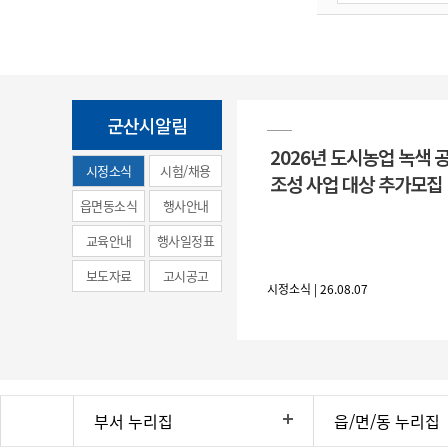
군산시알림
2026년 도시농업 녹색 
시정소식
시험/채용
조성 사업 대상 추가모집
(municipal
읍면동소식
행사안내
news)
교육안내
행사일정표
보도자료
고시공고
시정소식 | 26.08.07
부서 누리집
읍/면/동 누리집