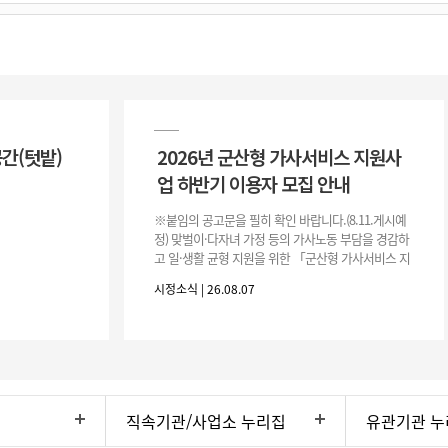
공간(텃밭)
2026년 군산형 가사서비스 지원사
업 하반기 이용자 모집 안내
※붙임의 공고문을 필히 확인 바랍니다.(8.11.게시예
정) 맞벌이·다자녀 가정 등의 가사노동 부담을 경감하
고 일·생활 균형 지원을 위한 「군산형 가사서비스 지
원사업」하반기 이용자를 다음과 같이 추가 모집하오
시정소식 | 26.08.07
니 많은 참여 바랍니다. 1
직속기관/사업소 누리집
유관기관 누