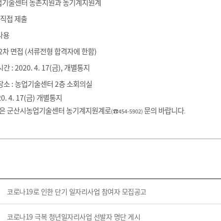
기부자 예우제
업기술센터 농촌지원과 농기계지원계
기부자 명예의 전당
 직접 제출
기금사업
용​
군산시 답례품
2
차 면접
(
서류전형 합격자에 한함
)
고향사랑기부제 소식
시간
: 2020. 4. 17(금
), 개별통지
장소
:
농업기술센터 2
층 소회의실
20. 4. 17(금
)
개별통지
항은 군산시농업기술센터 농기계지원계로
문의 바랍니다
(
☎
454-5902)
.
코로나19로 인한 단기 일자리사업 참여자 모집공고
코로나19 극복 청년일자리사업 선발자 명단 게시