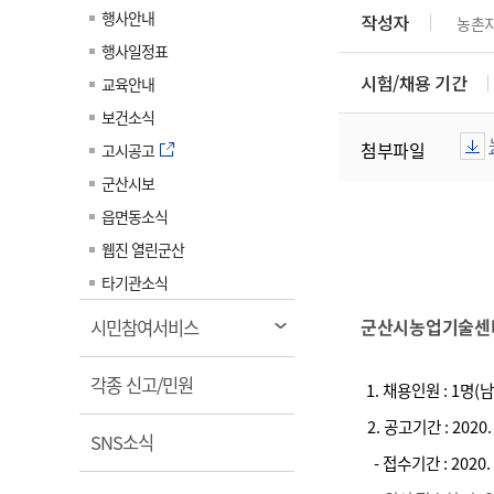
계약정보공개
행사안내
작성자
농촌
전화번호안내
전화번호안내
전화번호안내
전화번호안내
전화번호안내
전화번호안내
전화번호안내
전화번호안내
군산시보
장사정보
행사일정표
입찰/계약정보
읍면동소식
주민복지 안내서
주요시책
수산업
찾아오시는길
찾아오시는길
찾아오시는길
찾아오시는길
찾아오시는길
찾아오시는길
찾아오시는길
찾아오시는길
시험/채용 기간
교육안내
용역과제
민원편의제도
웹진 열린군산
시정계획
어업현황
보건소식
타기관소식
민원 1회방문 처리제
주요업무
첨부파일
수산물 안전정보
고시공고
어디서나 민원처리제
시정백서
군산시보
군산수산물 소비촉진행사
상품권 구매 사용 및 관리
사전심사 청구제도
읍면동소식
군산 특화 수산물
민원인 후견인제
웹진 열린군산
복합민원 상담예약제
타기관소식
폐업신고 원스톱서비스
열
군산시농업기술센터
시민참여서비스
납세자 보호관제도
림
열
『안심상속』 원스톱 서비
각종 신고/민원
1. 채용인원 : 1명(남
스
림
2. 공고기간
: 2020.
열
SNS소식
- 접수기간 : 2020. 4
림