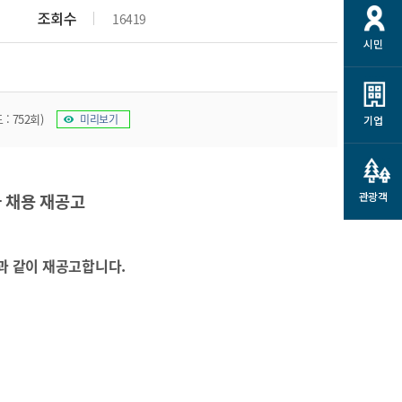
개
재정정보 공개
공공저작물
션
조회수
16419
시민
통계정보
행정규제개혁
소상공인 지원
민방위/재난안전
시스템
행정규제개혁안내
고유가 피해지원금
민방위
규제신문고
: 752회)
미리보기
군산사랑배달 배달의명수
기업
재난안전
규제입증요청
카드수수료 지원
풍수해보험
사
규제정보포털
소상공인지원
재해예방
 채용 재공고
관광객
관련기관 안내
군산시착한가격업소
시민대상보험
통계
과 같이 재공고합니다
.
영조물 배상보험
인 현황
군산시민 안전보험
군산시민 자전거보험
군산 상품
농업인안전보험 농가부담
 가이드북
금 지원사업