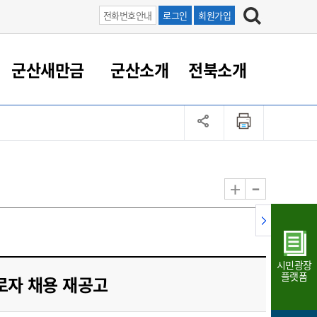
전화번호안내
로그인
회원가입
군산새만금
군산소개
전북소개
정 대응
족관계
부서/업무
RE100의 중심 새만금
도시/공원/주택
산업인프라
정책실명제
토지/건축
읍면동 안내
군산새만금 홍보 영상
조직운영6대지표
농업/축산업
도시재생
지방세
족관계
도시계획/지구단위계획
군산국가산업단지
정책실명제 안내
지방세
도시재생사업
민선8기 농업비전/발전방
공무원 정원
향
-
+
공원녹지
군산2국가산업단지
국민신청실명제안내
지방세환급금신청
도시재생(현장)지원센터
과장급이상 상위직 비율
농산물 유통
식
주택
새만금산업단지
정책실명제 중점관리 대상
지방세 상담챗봇
도시재생시설 현황
공무원 1인당 주민수
가축방역
자료실
자유무역지역
도시재생 공지/행사
현장공무원 비율
동물복지
지방산업단지
재정규모대비 인건비운영
시민광장
농공단지
실국본부수
플랫폼
자 채용 재공고
림 서비
산업단지 지도
내고장 알리미
구
항만/여객/공항/철도/컨벤