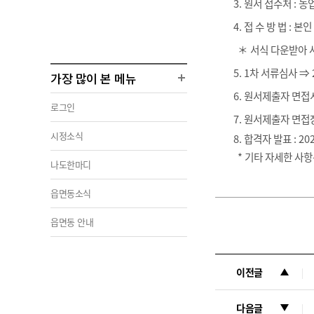
3.
원서 접수처
:
농
4.
접 수 방 법
:
본인
＊ 서식 다운받아 사
5.
1
차 서류심사
⇒
가장 많이 본 메뉴
6.
원서제출자 면접
로그인
7.
원서제출자 면접
시정소식
8.
합격자 발표
: 20
*
기타 자세한 사
나도한마디
읍면동소식
읍면동 안내
이전글
다음글