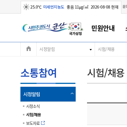
맑음
문
25.0℃
미세먼지농도
좋음 11㎍/㎥
2026-08-08 현재
시
민원안내
민
전
시정알림
시험/채용
군산새만금
민원안내
소통참여
생활복지
경제산업
정보공개
군산소개
전북소개
주
군산에서 시작되는 새만금
전북특별자치도 소개
군산사랑상품권
민원창구안내
정보공개제도
복지/보건
시정알림
군산시 비전
체
권
민원이용안내
시정소식
인구정책
상품권 안내
제도안내
전북특별자치도란?
메
소통참여
시험/채용
민원수수료
시험/채용
통합돌봄
상품권 공지사항
비공개대상정보
전북특별자치도 용어 Q&A
뉴
도
종합민원창구
보도자료
주민복지
상품권 Q&A
불복구제절차
자료실
시
아름다운 배려창구
행사안내
아동/청소년
상품권 이용규약
수수료
열
시정알림
홍보영상 게시판
토지정보민원창구
행사일정표
여성/가족
판매대행점 조회
정보공개서식
림
군
대표전화
대표전화
대표전화
대표전화
대표전화
대표전화
대표전화
대표전화
063-454-4000
063-454-4000
063-454-4000
063-454-4000
063-454-4000
063-454-4000
063-454-4000
063-454-4000
시정소식
무인민원발급기
교육안내
노인복지
지류상품권 재고조회
시험/채용
산
보건소식
장애인복지
부서 및 담당자 연락처
부서 및 담당자 연락처
부서 및 담당자 연락처
부서 및 담당자 연락처
부서 및 담당자 연락처
부서 및 담당자 연락처
부서 및 담당자 연락처
부서 및 담당자 연락처
보도자료
고시공고
사회서비스(바우처)