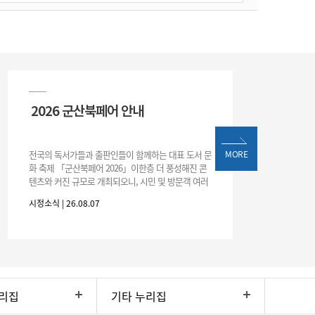
2026 군산북페어 안내
전국의 독서가들과 출판인들이 함께하는 대표 도서 문
MORE
화 축제 「군산북페어 2026」이한층 더 풍성해진 콘
텐츠와 커진 규모로 개최되오니, 시민 및 방문객 여러
분의 많은 관심과 참여 바랍니다.□ 행사 개요행사 기
시정소식 | 26.08.07
간: 2026. 8. 28.
리집
기타 누리집