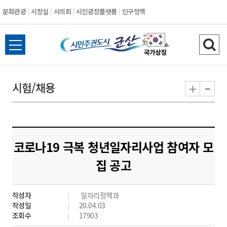
문화관광
시장실
시의회
시민광장플랫폼
인구정책
시
전
검
민
체
색
메
하
-
+
시험/채용
주
뉴
기
열
권
기
도
코로나19 극복 청년일자리사업 참여자 모
시
집 공고
군
작성자
일자리정책과
산
작성일
20.04.03
조회수
17903