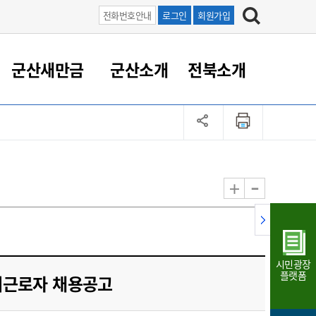
전화번호안내
로그인
회원가입
군산새만금
군산소개
전북소개
정 대응
족관계
부서/업무
RE100의 중심 새만금
도시/공원/주택
산업인프라
정책실명제
토지/건축
읍면동 안내
군산새만금 홍보 영상
조직운영6대지표
농업/축산업
도시재생
지방세
족관계
도시계획/지구단위계획
군산국가산업단지
정책실명제 안내
지방세
도시재생사업
민선8기 농업비전/발전방
공무원 정원
향
-
+
공원녹지
군산2국가산업단지
국민신청실명제안내
지방세환급금신청
도시재생(현장)지원센터
과장급이상 상위직 비율
농산물 유통
식
주택
새만금산업단지
정책실명제 중점관리 대상
지방세 상담챗봇
도시재생시설 현황
공무원 1인당 주민수
가축방역
자료실
자유무역지역
도시재생 공지/행사
현장공무원 비율
동물복지
지방산업단지
재정규모대비 인건비운영
시민광장
농공단지
실국본부수
플랫폼
제근로자 채용공고
림 서비
산업단지 지도
내고장 알리미
구
항만/여객/공항/철도/컨벤