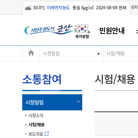
구름많음
문화
30.0℃
미세먼지농도
좋음 6㎍/㎥
2026-08-08 현재
시
민원안내
민
전
시정알림
시험/채용
군산새만금
민원안내
소통참여
생활복지
경제산업
정보공개
군산소개
전북소개
주
군산에서 시작되는 새만금
전북특별자치도 소개
군산사랑상품권
민원창구안내
정보공개제도
복지/보건
시정알림
군산시 비전
체
권
민원이용안내
시정소식
인구정책
상품권 안내
제도안내
전북특별자치도란?
메
소통참여
시험/채용
민원수수료
시험/채용
통합돌봄
상품권 공지사항
비공개대상정보
전북특별자치도 용어 Q&A
뉴
도
종합민원창구
보도자료
주민복지
상품권 Q&A
불복구제절차
자료실
시
아름다운 배려창구
행사안내
아동/청소년
상품권 이용규약
수수료
열
시정알림
홍보영상 게시판
토지정보민원창구
행사일정표
여성/가족
판매대행점 조회
정보공개서식
림
군
대표전화
대표전화
대표전화
대표전화
대표전화
대표전화
대표전화
대표전화
063-454-4000
063-454-4000
063-454-4000
063-454-4000
063-454-4000
063-454-4000
063-454-4000
063-454-4000
시정소식
무인민원발급기
교육안내
노인복지
지류상품권 재고조회
시험/채용
산
보건소식
장애인복지
부서 및 담당자 연락처
부서 및 담당자 연락처
부서 및 담당자 연락처
부서 및 담당자 연락처
부서 및 담당자 연락처
부서 및 담당자 연락처
부서 및 담당자 연락처
부서 및 담당자 연락처
보도자료
고시공고
사회서비스(바우처)