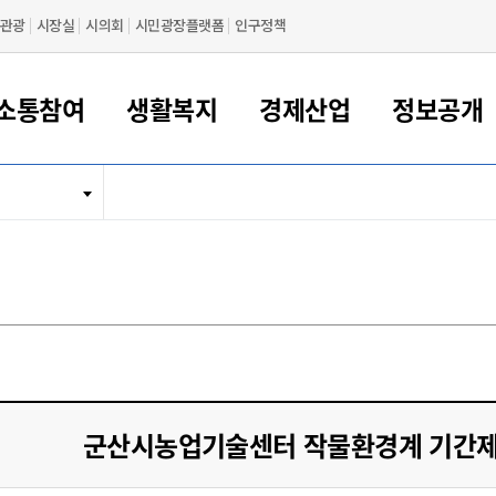
관광
시장실
시의회
시민광장플랫폼
인구정책
소통참여
생활복지
경제산업
정보공개
새만금 해양거점도시 군산
정보공개 목록/청구
시민참여서비스
여권 민원
기업지원
교육
군산시 소개
군산시 관할권 주요논리
각종 신고/민원
사전정보공표
일자리/창업
차량 민원
상하수도
시청안내
새만금 관할구역 결
주민등록/인감/가
교통안내
기업목록
인사운영
SNS소식
여권발급안내
시민광장플랫폼
교육지원
투자기업 인센티브
정보공개 목록/청구
군산 현황
차량등록사업소 안내
하수도 계획
군산시 명장
사전정보공표
청사종합안내
주민등록/인감/가
시내버스
일반기업 목록
2022년도 통계
조직도
여권 서식
시장에게 바란다
평생교육
기업지원정책
군산의 역사
차량 신규/이전 등록
상수도시설
구인구직
수시공표
전화번호안내
각종서식
택시
사회적경제기업
2023년도 통계
업무
나의민원
학자금대출이자지원
경제 공지/서식
수상현황
저당권 설정/말소 등록
수질검사
청년뜰(청년센터/창업센터)
부서별 팩스번호
시외버스/고속버스
공장 검색
2024년도 통계
부서소
나도한마디
우리아이 꿈탐험 지원사업
기업애로해소SOS
자연지리특성
등록원부 열람/발급
상수도/하수도 요금
시청 오시는 길
철도/항공
2025년도 통계
부서별 
군산시사회적경제지원센터
칭찬합시다
시민정보화교육
강소연구개발특구
행정구역/행정지도
자동차 등록 서식
요금조회납부시스템
여객선
설문조사
부모학교예약시스템
자매결연/국제협력 도시
자동차 과태료 조회 및 납부
공공하수처리시설
교통 관련사이트
일자리 지원사업
군산시농업기술센터 작물환경계 기간
자원봉사참여
군산어린이시청
군산의 상징
자동차 정기(종합)검사 기
주정차단속 문자알
일자리지원센터
간조회 및 검사예약
스
전자민원창
적극행정
디지털배움터