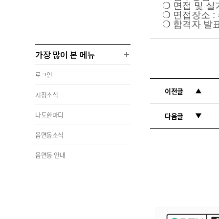
❍
면접 및 
❍
면접장소
:
❍
합격자 발
가장 많이 본 메뉴
로그인
이전글
시정소식
나도한마디
다음글
읍면동소식
읍면동 안내