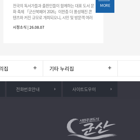
전국의 독서가들과 출판인들이 함께하는 대표 도서 문
MORE
화 축제 「군산북페어 2026」이한층 더 풍성해진 콘
텐츠와 커진 규모로 개최되오니, 시민 및 방문객 여러
분의 많은 관심과 참여 바랍니다.□ 행사 개요행사 기
시정소식 | 26.08.07
간: 2026. 8. 28.
리집
기타 누리집
전화번호안내
사이트도우미