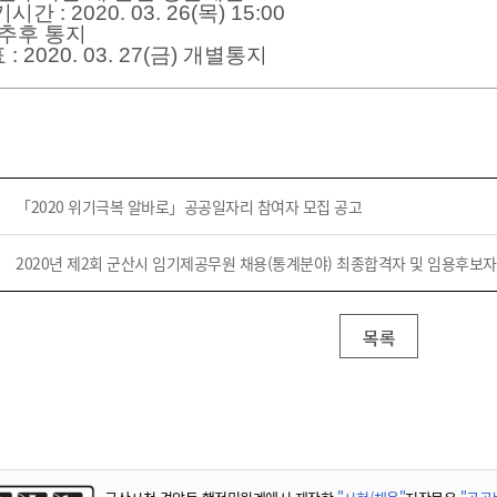
기부자 예우제
실기시간
: 2020. 03. 26(목
) 15:00
추후 통지
기부자 명예의 전당
표
: 2020. 03. 27(금
) 개별통지
기금사업
군산시 답례품
고향사랑기부제 소식
「2020 위기극복 알바로」공공일자리 참여자 모집 공고
2020년 제2회 군산시 임기제공무원 채용(통계분야) 최종합격자 및 임용후보자
목록