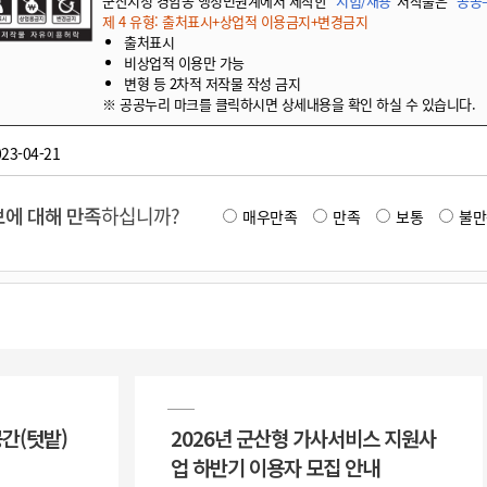
군산시청 경암동 행정민원계에서 제작한
"시험/채용"
저작물은
"공공누
제 4 유형: 출처표시+상업적 이용금지+변경금지
출처표시
비상업적 이용만 가능
변형 등 2차적 저작물 작성 금지
※ 공공누리 마크를 클릭하시면 상세내용을 확인 하실 수 있습니다.
23-04-21
에 대해 만족
하십니까?
매우만족
만족
보통
불만
공간(텃밭)
2026년 군산형 가사서비스 지원사
업 하반기 이용자 모집 안내