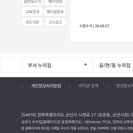
읍면동소식
행사안내
news)
교육안내
행사일정표
보도자료
고시공고
시정소식 | 26.08.07
부서 누리집
읍/면/동 누리집
개인정보처리방침
저작권 정책
영상정보
[54078] 전북특별자치도 군산시 시청로 17 (조촌동, 군산시청) 
군산시 누리집(홈페이지)은 운영체제(OS)：Windows 7이상, 인터넷 브라우
본 홈페이지에 게시된 이메일 주소가 자동 수집되는 것을 거부하며, 이를 위반시 정