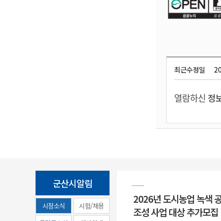
최근수정일
20
열람하신
정보
군산시알림
2026년 도시농업 녹색 
시정소식
시험/채용
조성 사업 대상 추가모집
(municipal