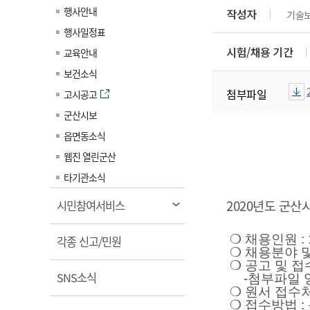
계약정보공개
행사안내
작성자
기술
전화번호안내
전화번호안내
전화번호안내
전화번호안내
전화번호안내
전화번호안내
전화번호안내
전화번호안내
군산시보
장사정보
행사일정표
입찰/계약정보
읍면동소식
주민복지 안내서
주요시책
수산업
찾아오시는길
찾아오시는길
찾아오시는길
찾아오시는길
찾아오시는길
찾아오시는길
찾아오시는길
찾아오시는길
시험/채용 기간
교육안내
용역과제
민원편의제도
웹진 열린군산
시정계획
어업현황
보건소식
타기관소식
민원 1회방문 처리제
주요업무
첨부파일
수산물 안전정보
고시공고
어디서나 민원처리제
시정백서
군산시보
군산수산물 소비촉진행사
상품권 구매 사용 및 관리
사전심사 청구제도
읍면동소식
군산 특화 수산물
민원인 후견인제
웹진 열린군산
복합민원 상담예약제
타기관소식
폐업신고 원스톱서비스
2020년도 군
열
시민참여서비스
납세자 보호관제도
림
❍
채용인원
:
열
『안심상속』 원스톱 서비
각종 신고/민원
❍
채용분야 
스
림
❍
공고 및 
열
SNS소식
-
첨부파일 
❍
원서 접수
림
❍
접수방법
: