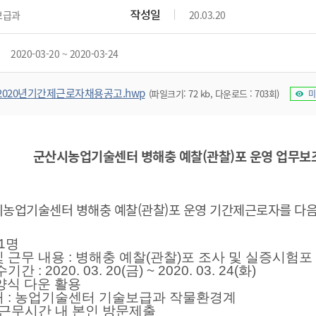
위원회 현황
공공데이터 개방
업무추진비공
군산시 무상교통
작성일
보급과
20.03.20
공부의 명수
정부24
위원회 명단공개
공공데이터 개방
예산/재정
법률정보
국민신문고
건설
부동산
에너지
2020-03-20 ~ 2020-03-24
환경
청소
위생
위원회 회의록 공개
공공데이터 수요조사
민원편람/서식
한눈에 서비스
전자가족관계등록
예산안내
조례규칙 입법예고
경제동향
도로/가로등
부동산 정보
태양광
환경선언문
청소정보
공중위생
재정공시
조례규칙 입법예고(구)
물가정보
2020년기간제근로자채용공고.hwp
(파일크기: 72 kb, 다운로드 : 703회)
미
자전거
주소/건축/지적/지리정보
가스/석유
인터넷등기소
환경기본정보
대형폐기물 배출신고
위생용품 제조업
결산보고서
법률정보 관련사이트
사회조사
조상땅찾기
국세청홈택스
화학물질 관리지도
공모사업
생활쓰레기 처리요령
식품위생
중기지방재정계획
사업체조
위택스
미세먼지 대응
군산시농업기술센터 병해충 예찰(관찰)포 운영 업무보
음식물쓰레기 처리요령
문화 콘텐츠업
투자심사
통계연보
부동산통합민원
환경영향평가
폐기물 처리시설 현황
예산낭비신고
청년통계
체육
공공데이터포털
석면해체 건축물정보
보조금 부정수급 신고
주민등록
산시농업기술센터 병해충 예찰(관찰)포 운영 기간제근로자를 다음
새올전자민원창구
체육시설 안내
환경오염업소 공개
공유재산
체류외국
군산시체육회
환경 관련사이트
 1
명
재정용어사전
및 근무 내용
: 병해충 예찰(관찰)포 조사 및 실증시험
생활체육 공지
군산시 고향사랑기부제
접수기간
: 2020. 03. 20(금
) ~ 2020. 03. 24(화
)
양식 다운 활용
고향사랑기부제 소개
군산상품
처
:
농업기술센터 기술보급과 작물환경계
근무시간 내 본인 방문제출