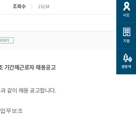
개
재정정보 공개
공공저작물
션
조회수
15234
시민
통계정보
행정규제개혁
소상공인 지원
민방위/재난안전
시스템
행정규제개혁안내
고유가 피해지원금
민방위
규제신문고
리보기
군산사랑배달 배달의명수
기업
재난안전
규제입증요청
카드수수료 지원
풍수해보험
사
규제정보포털
소상공인지원
조 기간제근로자 채용공고
재해예방
관광객
관련기관 안내
군산시착한가격업소
시민대상보험
통계
과 같이 채용 공고합니다.
영조물 배상보험
인 현황
군산시민 안전보험
포 업무보조
군산시민 자전거보험
군산 상품
농업인안전보험 농가부담
 가이드북
금 지원사업