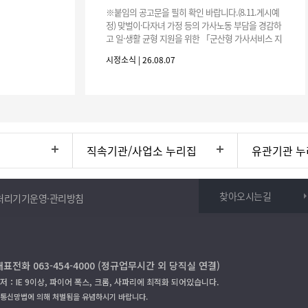
※붙임의 공고문을 필히 확인 바랍니다.(8.11.게시예
정) 맞벌이·다자녀 가정 등의 가사노동 부담을 경감하
고 일·생활 균형 지원을 위한 「군산형 가사서비스 지
원사업」하반기 이용자를 다음과 같이 추가 모집하오
시정소식 | 26.08.07
니 많은 참여 바랍니다. 1
직속기관/사업소 누리집
유관기관 누
찾아오시는길
처리기기운영·관리방침
대표전화 063-454-4000 (정규업무시간 외 당직실 연결)
저：IE 9이상, 파이어 폭스, 크롬, 사파리에 최적화 되어있습니다.
보통신망법에 의해 처벌됨을 유념하시기 바랍니다.