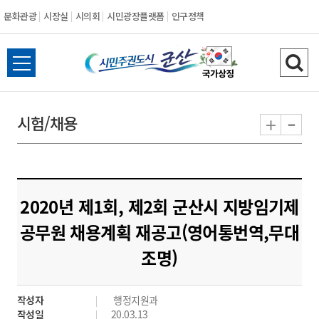
문화관광
시장실
시의회
시민광장플랫폼
인구정책
시
전
검
민
체
색
메
하
-
+
시험/채용
주
뉴
기
열
권
기
도
2020년 제1회, 제2회 군산시 지방임기제
시
공무원 채용계획 재공고(영어통번역,무대
조명)
군
산
작성자
행정지원과
작성일
20.03.13