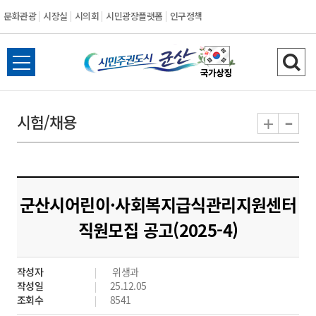
문화관광
시장실
시의회
시민광장플랫폼
인구정책
시
전
검
민
체
색
메
하
-
+
시험/채용
주
뉴
기
열
권
기
도
군산시어린이·사회복지급식관리지원센터
시
직원모집 공고(2025-4)
군
작성자
위생과
산
작성일
25.12.05
조회수
8541