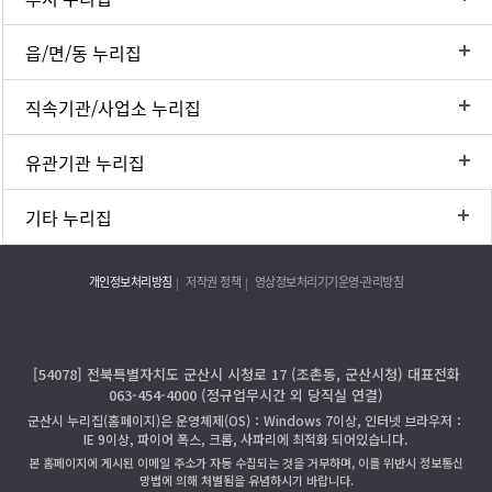
읍/면/동 누리집
직속기관/사업소 누리집
유관기관 누리집
기타 누리집
개인정보처리방침
저작권 정책
영상정보처리기기운영·관리방침
[54078] 전북특별자치도 군산시 시청로 17 (조촌동, 군산시청) 대표전화
063-454-4000 (정규업무시간 외 당직실 연결)
군산시 누리집(홈페이지)은 운영체제(OS)：Windows 7이상, 인터넷 브라우저：
IE 9이상, 파이어 폭스, 크롬, 사파리에 최적화 되어있습니다.
본 홈페이지에 게시된 이메일 주소가 자동 수집되는 것을 거부하며, 이를 위반시 정보통신
망법에 의해 처벌됨을 유념하시기 바랍니다.