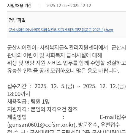
시험/채용 기간
2025-12-05 ~ 2025-12-12
첨부파일
군산시어린이·사회복지급식관리지원센터직원모집공고(2025-4).hwp
미리보기
군산시어린이
·
사회복지급식관리지원센터에서 군산시
관내의 어린이 및 사회복지 급식시설에 대해
위생 및 영양 지원 서비스 업무를 함께 수행할 성실하고
유능한 인력을 공개 모집하오니 많은 응모 바랍니다
.
접수기간
: 2025. 12. 5.(금
) ~ 2025. 12. 12.(금
)
18:00
까지
채용직급
:
팀원
1
명
지원자격
:
붙임의 자격요건 참조
제출방법
: E-mail
접수
(gunsan0601@ccfsm.or.kr),
방문접수
,
우편접수
접 수 처
:
군산대학교 두드림센터
2
층 군산시어린이급