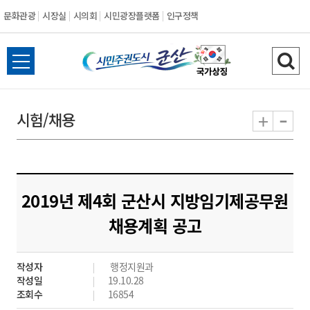
문화관광
시장실
시의회
시민광장플랫폼
인구정책
시
전
검
민
체
색
메
하
-
+
시험/채용
주
뉴
기
열
권
기
도
2019년 제4회 군산시 지방임기제공무원
시
채용계획 공고
군
작성자
행정지원과
산
작성일
19.10.28
조회수
16854