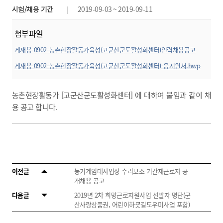
시험/채용 기간
2019-09-03 ~ 2019-09-11
첨부파일
게재용-0902-농촌현장활동가육성(고군산군도활성화센터)인력채용공고
문.hwp
미리보기
게재용-0902-농촌현장활동가육성(고군산군도활성화센터)-응시원서.hwp
미리보기
농촌현장활동가 [고군산군도활성화센터] 에 대하여 붙임과 같이 채
용 공고 합니다.
이전글
농기계임대사업장 수리보조 기간제근로자 공
개채용 공고
다음글
2019년 2차 희망근로지원사업 선발자 명단(군
산사랑상품권, 어린이하굣길도우미사업 포함)