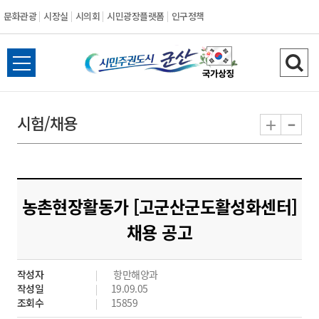
문화관광
시장실
시의회
시민광장플랫폼
인구정책
시
전
검
민
체
색
메
하
-
+
시험/채용
주
뉴
기
열
권
기
도
농촌현장활동가 [고군산군도활성화센터]
시
채용 공고
군
작성자
항만해양과
산
작성일
19.09.05
조회수
15859