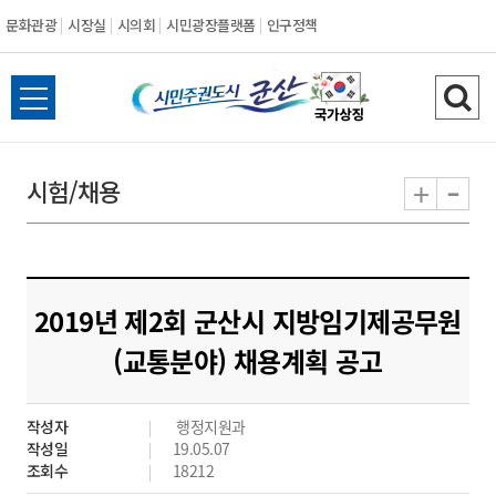
문화관광
시장실
시의회
시민광장플랫폼
인구정책
시
전
검
민
체
색
메
하
-
+
시험/채용
주
뉴
기
열
권
기
도
2019년 제2회 군산시 지방임기제공무원
시
(교통분야) 채용계획 공고
군
작성자
행정지원과
산
작성일
19.05.07
조회수
18212