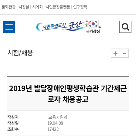
문화관광
시장실
시의회
시민광장플랫폼
인구정책
시
전
검
민
체
색
메
하
-
+
시험/채용
주
뉴
기
열
권
기
도
2019년 발달장애인평생학습관 기간제근
시
로자 채용공고
군
작성자
교육지원과
산
작성일
19.04.08
조회수
17422