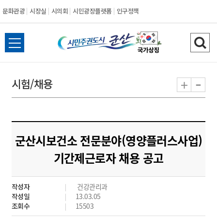
문화관광
시장실
시의회
시민광장플랫폼
인구정책
시
전
검
민
체
색
메
하
-
+
시험/채용
주
뉴
기
열
권
기
도
군산시보건소 전문분야(영양플러스사업)
시
기간제근로자 채용 공고
군
작성자
건강관리과
산
작성일
13.03.05
조회수
15503