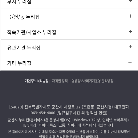
부서 누리집
읍/면/동 누리집
직속기관/사업소 누리집
유관기관 누리집
기타 누리집
개인정보처리방침
저작권 정책
영상정보처리기기운영·관리방침
[54078] 전북특별자치도 군산시 시청로 17 (조촌동, 군산시청) 대표전화
063-454-4000 (정규업무시간 외 당직실 연결)
군산시 누리집(홈페이지)은 운영체제(OS)：Windows 7이상, 인터넷 브라우저：
IE 9이상, 파이어 폭스, 크롬, 사파리에 최적화 되어있습니다.
본 홈페이지에 게시된 이메일 주소가 자동 수집되는 것을 거부하며, 이를 위반시 정보통신
망법에 의해 처벌됨을 유념하시기 바랍니다.