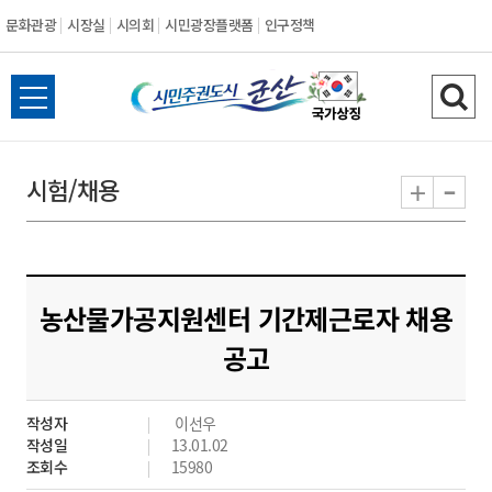
문화관광
시장실
시의회
시민광장플랫폼
인구정책
시
전
검
민
체
색
메
하
-
+
시험/채용
주
뉴
기
열
권
기
도
농산물가공지원센터 기간제근로자 채용
시
공고
군
작성자
이선우
산
작성일
13.01.02
조회수
15980