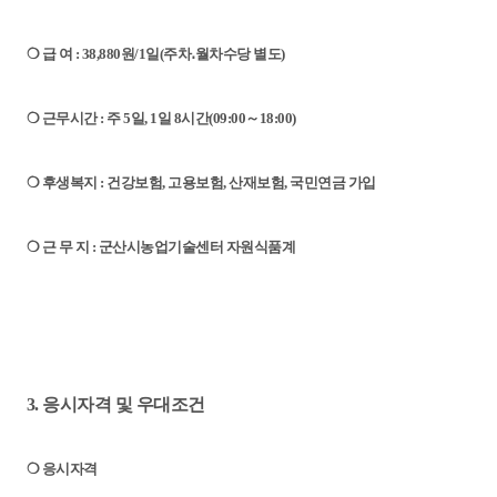
❍ 급 여 : 38,880원/1일(주차․월차수당 별도)
❍
근무시간 :
주 5일, 1일 8시간(09:00～18:00)
❍
후생복지 :
건강보험, 고용보험, 산재보험, 국민연금 가입
❍ 근 무 지 : 군산시농업기술센터 자원식품계
3. 응시자격 및 우대조건
❍
응시자격