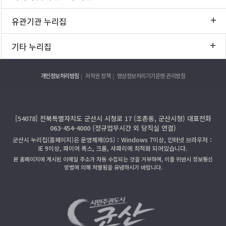
유관기관 누리집
기타 누리집
개인정보처리방침
저작권 정책
영상정보처리기기운영·관리방침
[54078] 전북특별자치도 군산시 시청로 17 (조촌동, 군산시청) 대표전화
063-454-4000 (정규업무시간 외 당직실 연결)
군산시 누리집(홈페이지)은 운영체제(OS)：Windows 7이상, 인터넷 브라우저：
IE 9이상, 파이어 폭스, 크롬, 사파리에 최적화 되어있습니다.
본 홈페이지에 게시된 이메일 주소가 자동 수집되는 것을 거부하며, 이를 위반시 정보통신
망법에 의해 처벌됨을 유념하시기 바랍니다.