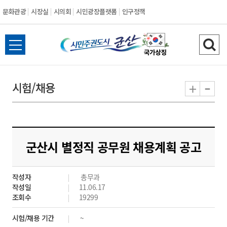
문화관광
시장실
시의회
시민광장플랫폼
인구정책
시
전
검
민
체
색
메
하
-
+
시험/채용
주
뉴
기
열
권
기
도
군산시 별정직 공무원 채용계획 공고
시
작성자
총무과
군
작성일
11.06.17
조회수
19299
산
시험/채용 기간
~