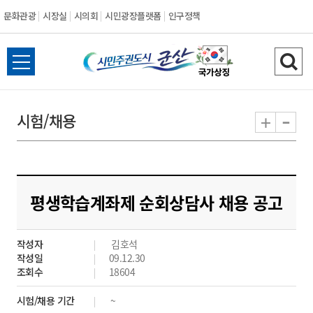
문화관광
시장실
시의회
시민광장플랫폼
인구정책
시
전
검
민
체
색
메
하
-
+
시험/채용
주
뉴
기
열
권
기
도
평생학습계좌제 순회상담사 채용 공고
시
작성자
김호석
군
작성일
09.12.30
조회수
18604
산
시험/채용 기간
~