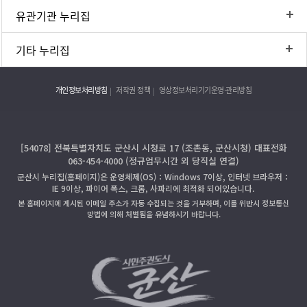
유관기관 누리집
기타 누리집
개인정보처리방침
저작권 정책
영상정보처리기기운영·관리방침
[54078] 전북특별자치도 군산시 시청로 17 (조촌동, 군산시청) 대표전화
063-454-4000 (정규업무시간 외 당직실 연결)
군산시 누리집(홈페이지)은 운영체제(OS)：Windows 7이상, 인터넷 브라우저：
IE 9이상, 파이어 폭스, 크롬, 사파리에 최적화 되어있습니다.
본 홈페이지에 게시된 이메일 주소가 자동 수집되는 것을 거부하며, 이를 위반시 정보통신
망법에 의해 처벌됨을 유념하시기 바랍니다.