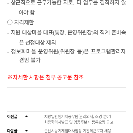
상근직으로 근무가능한 자로
타 업무를 겸직하지 않
-
,
아야 함
○
자격제한
지원 대상마을 대표
통장
운영위원장
의 직계 존비속
-
(
,
)
은 선정대상 제외
정보화마을 운영위원
위원장 등
은 프로그램관리자
-
(
)
겸임 불가
※자세한 사항은 첨부 공고문 참조
이전글
지방일반임기제공무원(관리의사, 조경 분야)
최종합격자발표 및 임용후보자 등록요령 공고
다음글
군산시농기계임대사업장 기간제근로자 채용