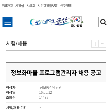
문화관광
시장실
시의회
시민광장플랫폼
인구정책
시
전
검
민
체
색
메
하
-
+
시험/채용
주
뉴
기
열
권
기
도
정보화마을 프로그램관리자 채용 공고
시
작성자
정보통신담당관
군
작성일
16.05.12
조회수
14432
산
시험/채용 기간
~