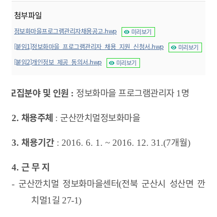
첨부파일
정보화마을프로그램관리자채용공고.hwp
미리보기
[붙임1]정보화마을_프로그램관리자_채용_지원_신청서.hwp
미리보기
[붙임2]개인정보_제공_동의서.hwp
미리보기
모집분야 및 인원
정보화마을 프로그램관리자
명
1.
:
1
채용주체
군산깐치멀정보화마을
2.
:
채용기간
개월
3.
: 2016. 6. 1. ~ 2016. 12. 31.(7
)
근 무 지
4.
군산깐치멀 정보화마을센터
전북 군산시 성산면 깐
-
(
치멀
길
1
27-1)