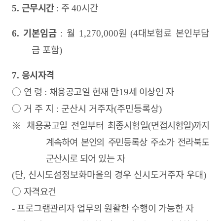
근무시간
주
시간
5.
:
40
기본임금
월
원
대보험료 본인부담
6.
:
1,270,000
(4
금 포함
)
응시자격
7.
○
연 령
채용공고일 현재 만
세 이상인 자
:
19
○
거 주 지
군산시 거주자
주민등록상
:
(
)
※
채용공고일 전일부터 최종시험일
면접
시험일
까지
(
)
계속하여 본인의 주민등록상 주소가 전라북도
군산시
로 되어 있는 자
단
신시도섬정보화마을의 경우 신시도거주자 우대
(
,
)
○
자격요건
프로그램관리자 업무의 원활한 수행이 가능한 자
-