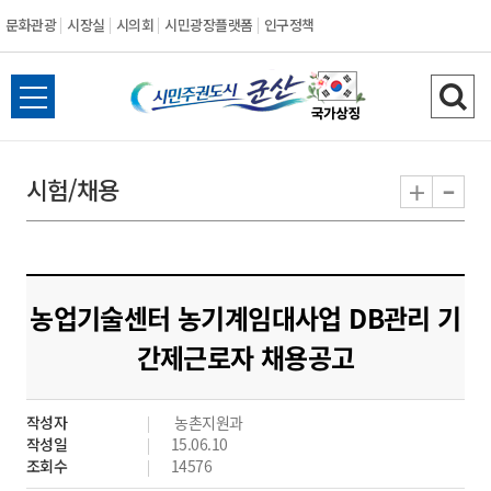
문화관광
시장실
시의회
시민광장플랫폼
인구정책
시
전
검
민
체
색
메
하
-
+
시험/채용
주
뉴
기
열
권
기
도
농업기술센터 농기계임대사업 DB관리 기
시
간제근로자 채용공고
군
작성자
농촌지원과
산
작성일
15.06.10
조회수
14576