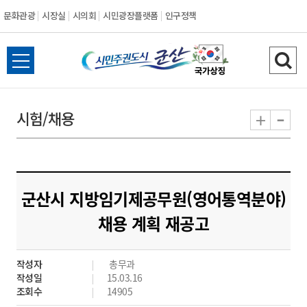
문화관광
시장실
시의회
시민광장플랫폼
인구정책
시
전
검
민
체
색
메
하
-
+
시험/채용
주
뉴
기
열
권
기
도
군산시 지방임기제공무원(영어통역분야)
시
채용 계획 재공고
군
작성자
총무과
산
작성일
15.03.16
조회수
14905