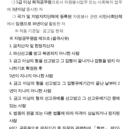
❍
5급 이상 퇴직공무원
으로서 자원봉사업무 또는 사회복지
업무
에
3년이상
종사한 자
❍
국가 및 지방자치단체에 등록된
자원봉사 관련
시민사회단체
에서
임원으로 10년이상
활동한 자
※
적용 기준일 : 공고일 현재
※ 지방공무원법 제31조 (결격사유)
1. 금치산자 및 한정치산자
2. 파산선고를 받고 복권되지 아니한 사람
3.
금고 이상의 형을 선고받고 그 집행이 끝나거나 집행을 받지 아
니하기로 확정된 후
5년이 지나지 아니한 사람
4.
금고 이상의 형을 선고받고 그 집행유예기간이 끝난 날부터 2
년이 지나지 아니한 사람
5. 금고 이상의 형의 선고유예를 선고받고 그 선고유예기간 중에
있는 사람
6. 법원의 판결 또는 다른 법률에 따라 자격이 상실되거나 정지된
사람
6의2. 공무원으로 재직기간 중 직무와 관련하여 「형법」 제355