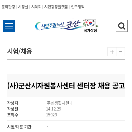
문화관광
시장실
시의회
시민광장플랫폼
인구정책
시
전
검
민
체
색
메
하
-
+
시험/채용
주
뉴
기
열
권
기
도
(사)군산시자원봉사센터 센터장 채용 공고
시
작성자
주민생활지원과
군
작성일
14.12.29
조회수
15929
산
시험/채용 기간
~