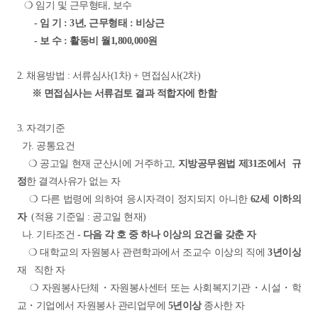
❍ 임기 및 근무형태, 보수
- 임 기 : 3년, 근무형태 : 비상근
- 보 수 : 활동비 월1,800,000원
2. 채용방법 :
서류심사(1차) + 면접심사(2차)
※ 면접심사는 서류검토 결과 적합자에 한함
3. 자격기준
가. 공통요건
❍
공고일 현재 군산시에 거주하고,
지방공무원법 제31조에서
규
정
한 결격사유가 없는 자
❍
다른 법령에 의하여 응시자격이 정지되지 아니한
62세 이하의
자
(적용 기준일 : 공고일 현재)
나. 기타조건
- 다음 각 호 중 하나 이상의 요건을 갖춘 자
❍
대학교의 자원봉사 관련학과에서 조교수 이상의 직에
3년이상
재 직한 자
❍ 자원봉사단체・자원봉사센터 또는 사회복지기관・시설・학
교・
기업에서 자원봉사 관리업무에
5년이상
종사한 자