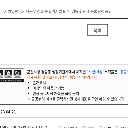
기부자 예우제
기부자 명예의 전당
지방일반임기제공무원 최종합격자발표 및 임용후보자 등록요령공고
기금사업
군산시 답례품
목록
고향사랑기부제 소식
군산시청 경암동 행정민원계에서 제작한
"시험/채용"
저작물은
"공공누
제 4 유형: 출처표시+상업적 이용금지+변경금지
출처표시
비상업적 이용만 가능
변형 등 2차적 저작물 작성 금지
※ 공공누리 마크를 클릭하시면 상세내용을 확인 하실 수 있습니다.
23-04-21