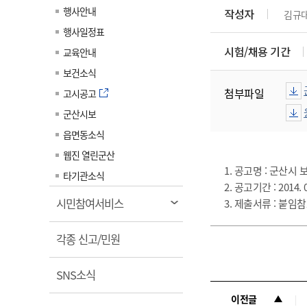
계약정보공개
행사안내
작성자
김규
전화번호안내
전화번호안내
전화번호안내
전화번호안내
전화번호안내
전화번호안내
전화번호안내
전화번호안내
군산시보
장사정보
행사일정표
입찰/계약정보
읍면동소식
주민복지 안내서
주요시책
수산업
찾아오시는길
찾아오시는길
찾아오시는길
찾아오시는길
찾아오시는길
찾아오시는길
찾아오시는길
찾아오시는길
시험/채용 기간
교육안내
용역과제
민원편의제도
웹진 열린군산
시정계획
어업현황
보건소식
타기관소식
민원 1회방문 처리제
주요업무
첨부파일
수산물 안전정보
고시공고
어디서나 민원처리제
시정백서
군산시보
군산수산물 소비촉진행사
상품권 구매 사용 및 관리
사전심사 청구제도
읍면동소식
군산 특화 수산물
민원인 후견인제
웹진 열린군산
1. 공고명 : 군산
복합민원 상담예약제
타기관소식
2. 공고기간 : 2014. 04
폐업신고 원스톱서비스
열
시민참여서비스
3. 제출서류 : 붙임
납세자 보호관제도
림
열
『안심상속』 원스톱 서비
각종 신고/민원
스
림
열
SNS소식
림
이전글