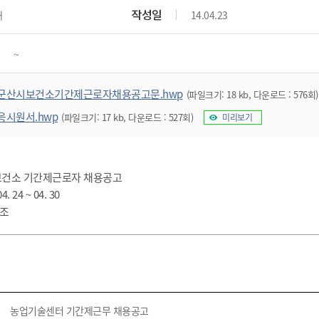
위원회 현황
공공데이터 개방
업무추진비공
군산시 무상교통
작성일
대
14.04.23
공부의 명수
정부24
위원회 명단공개
공공데이터 개방
예산/재정
법률정보
국민신문고
건설
부동산
에너지
~
환경
청소
위생
위원회 회의록 공개
공공데이터 수요조사
민원편람/서식
한눈에 서비스
전자가족관계등록
예산안내
조례규칙 입법예고
경제동향
도로/가로등
부동산 정보
태양광
환경선언문
청소정보
공중위생
재정공시
조례규칙 입법예고(구)
물가정보
군산시보건소기간제근로자채용공고문.hwp
(파일크기: 18 kb, 다운로드 : 576회)
자전거
주소/건축/지적/지리정보
가스/석유
인터넷등기소
환경기본정보
대형폐기물 배출신고
위생용품 제조업
결산보고서
법률정보 관련사이트
사회조사
응시원서.hwp
(파일크기: 17 kb, 다운로드 : 527회)
조상땅찾기
미리보기
국세청홈택스
화학물질 관리지도
공모사업
생활쓰레기 처리요령
식품위생
중기지방재정계획
사업체조
위택스
미세먼지 대응
음식물쓰레기 처리요령
문화 콘텐츠업
투자심사
통계연보
부동산통합민원
시 보건소 기간제근로자 채용공고
환경영향평가
폐기물 처리시설 현황
예산낭비신고
청년통계
체육
공공데이터포털
. 24 ~ 04. 30
석면해체 건축물정보
보조금 부정수급 신고
주민등록
참조
새올전자민원창구
체육시설 안내
환경오염업소 공개
공유재산
체류외국
군산시체육회
환경 관련사이트
재정용어사전
생활체육 공지
군산시 고향사랑기부제
고향사랑기부제 소개
군산상품
농업기술센터 기간제근무 채용공고