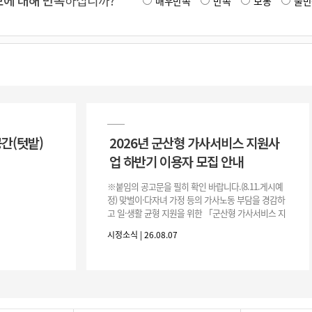
에 대해 만족
하십니까?
매우만족
만족
보통
불만
공간(텃밭)
2026년 군산형 가사서비스 지원사
업 하반기 이용자 모집 안내
※붙임의 공고문을 필히 확인 바랍니다.(8.11.게시예
정) 맞벌이·다자녀 가정 등의 가사노동 부담을 경감하
고 일·생활 균형 지원을 위한 「군산형 가사서비스 지
원사업」하반기 이용자를 다음과 같이 추가 모집하오
시정소식 | 26.08.07
니 많은 참여 바랍니다. 1