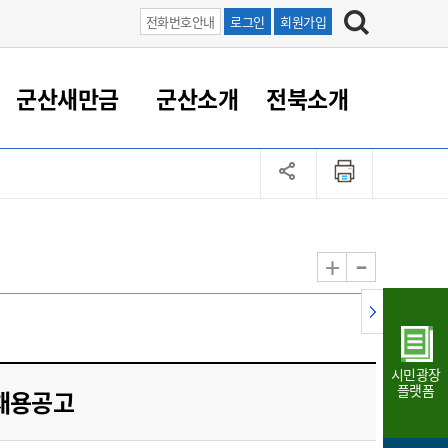
전화번호안내
로그인
회원가입
군산새만금
군산소개
전북소개
정 대응
족관계
부서/업무
RE100의 중심 새만금
도시/공원/주택
산업인프라
정책실명제
토지/건축
읍면동 안내
군산새만금 홍보 영상
조직운영6대지표
농업/축산업
도시재생
지방세
족관계
도시계획/지구단위계획
군산국가산업단지
정책실명제 안내
지방세
도시재생사업
민선8기 농업비전/발전방
공무원 정원
향
-
+
공원녹지
군산2국가산업단지
국민신청실명제안내
지방세환급금신청
도시재생(현장)지원센터
과장급이상 상위직 비율
농산물 유통
식
주택
새만금산업단지
정책실명제 중점관리 대상
지방세 상담챗봇
도시재생시설 현황
공무원 1인당 주민수
가축방역
자료실
자유무역지역
도시재생 공지/행사
현장공무원 비율
동물복지
지방산업단지
재정규모대비 인건비운영
시민광장
농공단지
실국본부수
플랫폼
채용공고
림 서비
산업단지 지도
내고장 알리미
구
항만/여객/공항/철도/컨벤