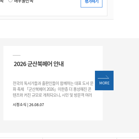
족
매우불만족
2026 군산북페어 안내
전국의 독서가들과 출판인들이 함께하는 대표 도서 문
MORE
화 축제 「군산북페어 2026」이한층 더 풍성해진 콘
텐츠와 커진 규모로 개최되오니, 시민 및 방문객 여러
분의 많은 관심과 참여 바랍니다.□ 행사 개요행사 기
시정소식 | 26.08.07
간: 2026. 8. 28.