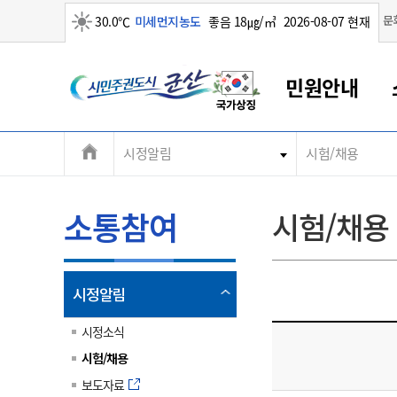
맑음
문
30.0℃
미세먼지농도
좋음 18㎍/㎥
2026-08-07 현재
시
민원안내
민
전
시정알림
시험/채용
군산새만금
민원안내
소통참여
생활복지
경제산업
정보공개
군산소개
전북소개
주
군산에서 시작되는 새만금
전북특별자치도 소개
군산사랑상품권
민원창구안내
정보공개제도
복지/보건
시정알림
군산시 비전
체
권
민원이용안내
시정소식
인구정책
상품권 안내
제도안내
전북특별자치도란?
메
소통참여
시험/채용
민원수수료
시험/채용
통합돌봄
상품권 공지사항
비공개대상정보
전북특별자치도 용어 Q&A
뉴
도
종합민원창구
보도자료
주민복지
상품권 Q&A
불복구제절차
자료실
시
아름다운 배려창구
행사안내
아동/청소년
상품권 이용규약
수수료
열
시정알림
홍보영상 게시판
토지정보민원창구
행사일정표
여성/가족
판매대행점 조회
정보공개서식
림
군
대표전화
대표전화
대표전화
대표전화
대표전화
대표전화
대표전화
대표전화
063-454-4000
063-454-4000
063-454-4000
063-454-4000
063-454-4000
063-454-4000
063-454-4000
063-454-4000
시정소식
무인민원발급기
교육안내
노인복지
지류상품권 재고조회
시험/채용
산
보건소식
장애인복지
부서 및 담당자 연락처
부서 및 담당자 연락처
부서 및 담당자 연락처
부서 및 담당자 연락처
부서 및 담당자 연락처
부서 및 담당자 연락처
부서 및 담당자 연락처
부서 및 담당자 연락처
보도자료
고시공고
사회서비스(바우처)