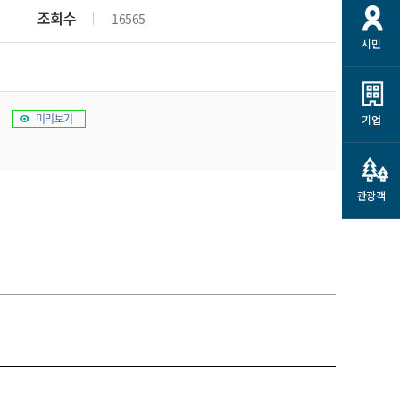
개
재정정보 공개
공공저작물
션
조회수
16565
시민
통계정보
행정규제개혁
소상공인 지원
민방위/재난안전
시스템
행정규제개혁안내
고유가 피해지원금
민방위
규제신문고
미리보기
군산사랑배달 배달의명수
기업
재난안전
규제입증요청
카드수수료 지원
풍수해보험
사
규제정보포털
소상공인지원
재해예방
관광객
관련기관 안내
군산시착한가격업소
시민대상보험
통계
영조물 배상보험
인 현황
군산시민 안전보험
군산시민 자전거보험
군산 상품
농업인안전보험 농가부담
 가이드북
금 지원사업