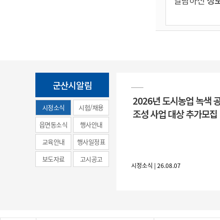
열람하신
정보
군산시알림
2026년 도시농업 녹색 
시정소식
시험/채용
조성 사업 대상 추가모집
(municipal
읍면동소식
행사안내
news)
교육안내
행사일정표
보도자료
고시공고
시정소식 | 26.08.07