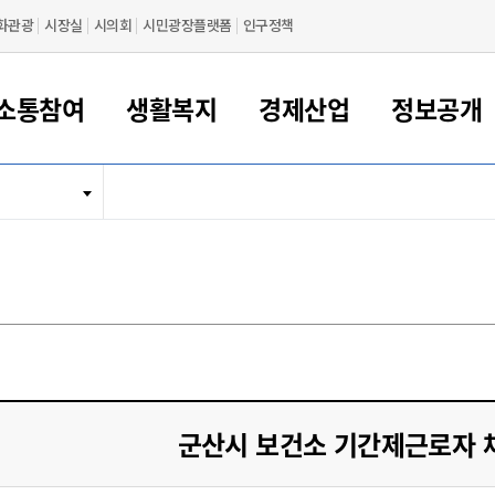
화관광
시장실
시의회
시민광장플랫폼
인구정책
소통참여
생활복지
경제산업
정보공개
새만금 해양거점도시 군산
정보공개 목록/청구
시민참여서비스
여권 민원
기업지원
교육
군산시 소개
군산시 관할권 주요논리
각종 신고/민원
사전정보공표
일자리/창업
차량 민원
상하수도
시청안내
새만금 관할구역 결
주민등록/인감/가
교통안내
기업목록
인사운영
SNS소식
여권발급안내
시민광장플랫폼
교육지원
투자기업 인센티브
정보공개 목록/청구
군산 현황
차량등록사업소 안내
하수도 계획
군산시 명장
사전정보공표
청사종합안내
주민등록/인감/가
시내버스
일반기업 목록
2022년도 통계
조직도
여권 서식
시장에게 바란다
평생교육
기업지원정책
군산의 역사
차량 신규/이전 등록
상수도시설
구인구직
수시공표
전화번호안내
각종서식
택시
사회적경제기업
2023년도 통계
업무
나의민원
학자금대출이자지원
경제 공지/서식
수상현황
저당권 설정/말소 등록
수질검사
청년뜰(청년센터/창업센터)
부서별 팩스번호
시외버스/고속버스
공장 검색
2024년도 통계
부서소
나도한마디
우리아이 꿈탐험 지원사업
기업애로해소SOS
자연지리특성
등록원부 열람/발급
상수도/하수도 요금
시청 오시는 길
철도/항공
2025년도 통계
부서별 
군산시사회적경제지원센터
칭찬합시다
시민정보화교육
강소연구개발특구
행정구역/행정지도
자동차 등록 서식
요금조회납부시스템
여객선
설문조사
부모학교예약시스템
자매결연/국제협력 도시
자동차 과태료 조회 및 납부
공공하수처리시설
교통 관련사이트
일자리 지원사업
군산시 보건소 기간제근로자 
자원봉사참여
군산어린이시청
군산의 상징
자동차 정기(종합)검사 기
주정차단속 문자알
일자리지원센터
간조회 및 검사예약
스
전자민원창
적극행정
디지털배움터