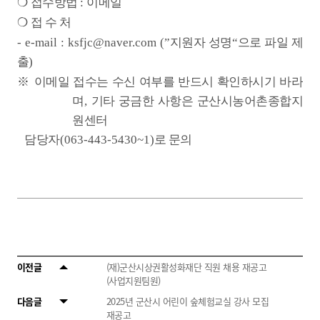
❍
접수방법
:
이메일
❍
접 수 처
- e-mail : ksfjc@naver.com (”
지원자 성명
“
으로 파일 제
출
)
※
이메일 접수는 수신 여부를 반드시 확인하시기 바라
며
,
기타 궁금한 사항은 군산시농어촌종합지
원센터
담당자
(063-443-5430~1)
로 문의
​
이전글
(재)군산시상권활성화재단 직원 채용 재공고
(사업지원팀원)
다음글
2025년 군산시 어린이 숲체험교실 강사 모집
재공고