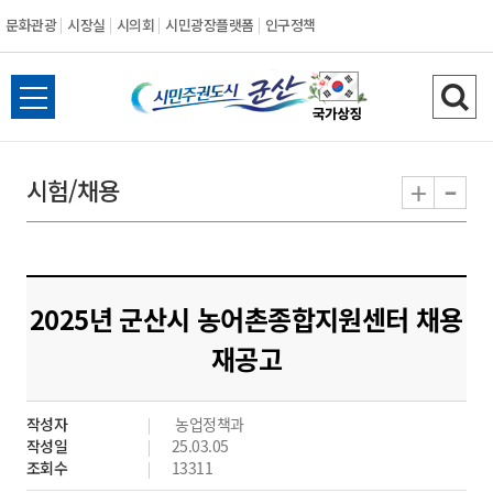
문화관광
시장실
시의회
시민광장플랫폼
인구정책
시
전
검
민
체
색
메
하
-
+
시험/채용
주
뉴
기
열
권
기
도
2025년 군산시 농어촌종합지원센터 채용
시
재공고
군
작성자
농업정책과
산
작성일
25.03.05
조회수
13311