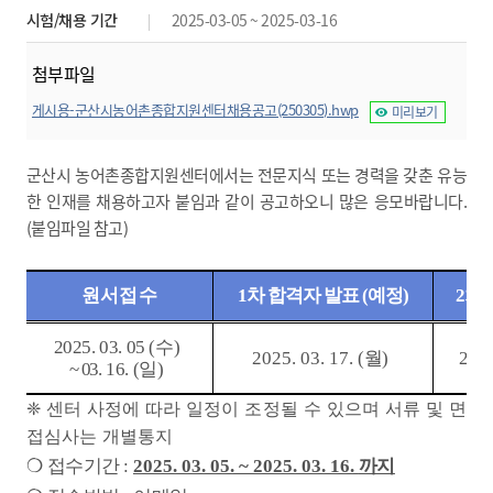
시험/채용 기간
2025-03-05 ~ 2025-03-16
첨부파일
게시용-군산시농어촌종합지원센터채용공고(250305).hwp
미리보기
군산시 농어촌종합지원센터에서는 전문지식 또는
경력을 갖춘 유능
한 인재를 채용하고자 붙임과 같이 공고하오니 많은 응모바랍니다
.
(붙임파일 참고)
원서접수
1
차 합격자 발표
(
예정
)
2
차
2025. 03. 05 (
수
)
2025. 03. 17. (
월
)
2025.
~ 03
. 16. (
일
)
❈
센터 사정에 따라 일정이 조정될 수 있으며 서류 및 면
접심사는 개별통지
❍
접수기간
:
2025. 03. 05. ~ 2025. 03. 16.
까지