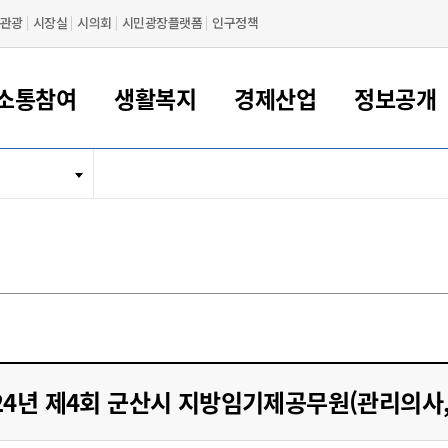
관광
시장실
시의회
시민광장플랫폼
인구정책
소통참여
생활복지
경제산업
정보공개
새만금 해양거점도시 군산
정보공개 목록/청구
시민참여서비스
여권 민원
기업지원
교육
군산시 소개
군산시 관할권 주요논리
각종 신고/민원
사전정보공표
일자리/창업
차량 민원
상하수도
시청안내
새만금 관할구역 결
주민등록/인감/가
교통안내
기업목록
인사운영
SNS소식
여권발급안내
시민광장플랫폼
교육지원
투자기업 인센티브
정보공개 목록/청구
군산 현황
차량등록사업소 안내
하수도 계획
군산시 명장
사전정보공표
청사종합안내
주민등록/인감/가
시내버스
일반기업 목록
2022년도 통계
조직도
여권 서식
시장에게 바란다
평생교육
기업지원정책
군산의 역사
차량 신규/이전 등록
상수도시설
구인구직
수시공표
전화번호안내
각종서식
택시
사회적경제기업
2023년도 통계
업무
나의민원
학자금대출이자지원
경제 공지/서식
수상현황
저당권 설정/말소 등록
수질검사
청년뜰(청년센터/창업센터)
부서별 팩스번호
시외버스/고속버스
공장 검색
2024년도 통계
부서소
나도한마디
우리아이 꿈탐험 지원사업
기업애로해소SOS
자연지리특성
등록원부 열람/발급
상수도/하수도 요금
시청 오시는 길
철도/항공
2025년도 통계
부서별 
군산시사회적경제지원센터
칭찬합시다
시민정보화교육
강소연구개발특구
행정구역/행정지도
자동차 등록 서식
요금조회납부시스템
여객선
설문조사
부모학교예약시스템
자매결연/국제협력 도시
자동차 과태료 조회 및 납부
공공하수처리시설
교통 관련사이트
일자리 지원사업
24년 제4회 군산시 지방임기제공무원(관리의사,
자원봉사참여
군산어린이시청
군산의 상징
자동차 정기(종합)검사 기
주정차단속 문자알
일자리지원센터
간조회 및 검사예약
스
전자민원창
적극행정
디지털배움터