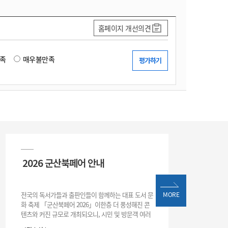
홈페이지 개선의견
족
매우불만족
2026 군산북페어 안내
전국의 독서가들과 출판인들이 함께하는 대표 도서 문
MORE
화 축제 「군산북페어 2026」이한층 더 풍성해진 콘
텐츠와 커진 규모로 개최되오니, 시민 및 방문객 여러
분의 많은 관심과 참여 바랍니다.□ 행사 개요행사 기