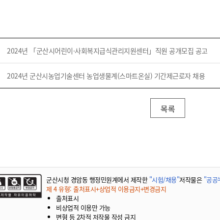
기부자 예우제
기부자 명예의 전당
기금사업
군산시 답례품
2024년 「군산시어린이·사회복지급식관리지원센터」직원 공개모집 공고
고향사랑기부제 소식
2024년 군산시농업기술센터 농업생물계(스마트온실) 기간제근로자 채용
목록
군산시청 경암동 행정민원계에서 제작한
"시험/채용"
저작물은
"공공누
제 4 유형: 출처표시+상업적 이용금지+변경금지
출처표시
비상업적 이용만 가능
변형 등 2차적 저작물 작성 금지