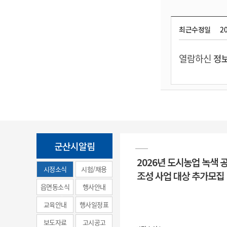
최근수정일
20
열람하신
정보
군산시알림
2026년 도시농업 녹색 
시정소식
시험/채용
조성 사업 대상 추가모집
(municipal
읍면동소식
행사안내
news)
교육안내
행사일정표
보도자료
고시공고