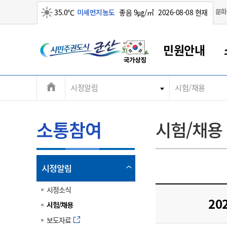
맑음
문화
35.0℃
미세먼지농도
좋음 9㎍/㎥
2026-08-08 현재
시
민원안내
민
전
시정알림
시험/채용
군산새만금
민원안내
소통참여
생활복지
경제산업
정보공개
군산소개
전북소개
주
군산에서 시작되는 새만금
전북특별자치도 소개
군산사랑상품권
민원창구안내
정보공개제도
복지/보건
시정알림
군산시 비전
체
권
민원이용안내
시정소식
인구정책
상품권 안내
제도안내
전북특별자치도란?
메
소통참여
시험/채용
민원수수료
시험/채용
통합돌봄
상품권 공지사항
비공개대상정보
전북특별자치도 용어 Q&A
뉴
도
종합민원창구
보도자료
주민복지
상품권 Q&A
불복구제절차
자료실
시
아름다운 배려창구
행사안내
아동/청소년
상품권 이용규약
수수료
열
시정알림
홍보영상 게시판
토지정보민원창구
행사일정표
여성/가족
판매대행점 조회
정보공개서식
림
군
대표전화
대표전화
대표전화
대표전화
대표전화
대표전화
대표전화
대표전화
063-454-4000
063-454-4000
063-454-4000
063-454-4000
063-454-4000
063-454-4000
063-454-4000
063-454-4000
시정소식
무인민원발급기
교육안내
노인복지
지류상품권 재고조회
20
시험/채용
산
보건소식
장애인복지
부서 및 담당자 연락처
부서 및 담당자 연락처
부서 및 담당자 연락처
부서 및 담당자 연락처
부서 및 담당자 연락처
부서 및 담당자 연락처
부서 및 담당자 연락처
부서 및 담당자 연락처
보도자료
고시공고
사회서비스(바우처)