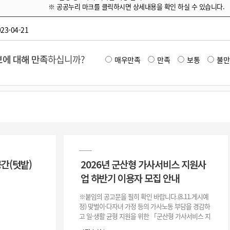
※ 공공누리 마크를 클릭하시면 상세내용을 확인 하실 수 있습니다.
23-04-21
에 대해 만족
하십니까?
매우만족
만족
보통
불만
공간(텃밭)
2026년 군산형 가사서비스 지원사
업 하반기 이용자 모집 안내
※붙임의 공고문을 필히 확인 바랍니다.(8.11.게시예
정) 맞벌이·다자녀 가정 등의 가사노동 부담을 경감하
고 일·생활 균형 지원을 위한 「군산형 가사서비스 지
원사업」하반기 이용자를 다음과 같이 추가 모집하오