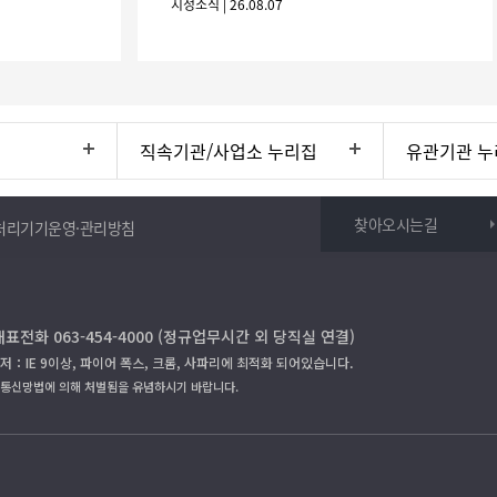
시정소식 | 26.08.07
니 많은 참여 바랍니다. 1
직속기관/사업소 누리집
유관기관 누
찾아오시는길
처리기기운영·관리방침
대표전화 063-454-4000 (정규업무시간 외 당직실 연결)
저：IE 9이상, 파이어 폭스, 크롬, 사파리에 최적화 되어있습니다.
보통신망법에 의해 처벌됨을 유념하시기 바랍니다.