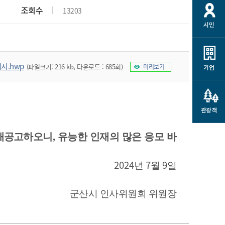
개
재정정보 공개
공공저작물
션
조회수
13203
시민
통계정보
행정규제개혁
소상공인 지원
민방위/재난안전
시스템
행정규제개혁안내
고유가 피해지원금
민방위
규제신문고
시.hwp
(파일크기: 216 kb, 다운로드 : 685회)
미리보기
군산사랑배달 배달의명수
기업
재난안전
규제입증요청
카드수수료 지원
풍수해보험
사
규제정보포털
소상공인지원
재해예방
관광객
관련기관 안내
군산시착한가격업소
시민대상보험
재공고
하오니
,
유능한 인재의 많은 응모 바
통계
영조물 배상보험
인 현황
2024
7
9
년
월
일
군산시민 안전보험
군산시민 자전거보험
군산 상품
군산시 인사위원회 위원장
농업인안전보험 농가부담
 가이드북
금 지원사업