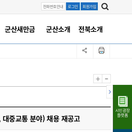
전화번호안내
로그인
회원가입
군산새만금
군산소개
전북소개
정 대응
족관계
부서/업무
RE100의 중심 새만금
도시/공원/주택
산업인프라
정책실명제
토지/건축
읍면동 안내
군산새만금 홍보 영상
조직운영6대지표
농업/축산업
도시재생
지방세
족관계
도시계획/지구단위계획
군산국가산업단지
정책실명제 안내
지방세
도시재생사업
민선8기 농업비전/발전방
공무원 정원
향
-
+
공원녹지
군산2국가산업단지
국민신청실명제안내
지방세환급금신청
도시재생(현장)지원센터
과장급이상 상위직 비율
농산물 유통
식
주택
새만금산업단지
정책실명제 중점관리 대상
지방세 상담챗봇
도시재생시설 현황
공무원 1인당 주민수
가축방역
자료실
자유무역지역
도시재생 공지/행사
현장공무원 비율
동물복지
지방산업단지
재정규모대비 인건비운영
시민광장
농공단지
실국본부수
플랫폼
 대중교통 분야) 채용 재공고
림 서비
산업단지 지도
내고장 알리미
구
항만/여객/공항/철도/컨벤