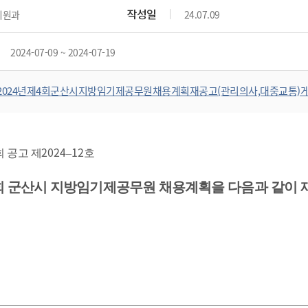
위원회 현황
공공데이터 개방
업무추진비공
군산시 무상교통
작성일
지원과
24.07.09
공부의 명수
정부24
위원회 명단공개
공공데이터 개방
예산/재정
법률정보
국민신문고
건설
부동산
에너지
2024-07-09 ~ 2024-07-19
환경
청소
위생
위원회 회의록 공개
공공데이터 수요조사
민원편람/서식
한눈에 서비스
전자가족관계등록
예산안내
조례규칙 입법예고
경제동향
도로/가로등
부동산 정보
태양광
환경선언문
청소정보
공중위생
재정공시
조례규칙 입법예고(구)
물가정보
2024년제4회군산시지방임기제공무원채용계획재공고(관리의사,대중교통)게
자전거
주소/건축/지적/지리정보
가스/석유
인터넷등기소
환경기본정보
대형폐기물 배출신고
위생용품 제조업
결산보고서
법률정보 관련사이트
사회조사
조상땅찾기
국세청홈택스
화학물질 관리지도
공모사업
생활쓰레기 처리요령
식품위생
중기지방재정계획
사업체조
위택스
미세먼지 대응
음식물쓰레기 처리요령
문화 콘텐츠업
2024
12
투자심사
통계연보
 공고 제
–
호
부동산통합민원
환경영향평가
폐기물 처리시설 현황
예산낭비신고
청년통계
체육
공공데이터포털
회 군산시 지방임기제공무원 채용계획을 다음과 같이 
석면해체 건축물정보
보조금 부정수급 신고
주민등록
새올전자민원창구
체육시설 안내
환경오염업소 공개
공유재산
체류외국
군산시체육회
환경 관련사이트
재정용어사전
생활체육 공지
군산시 고향사랑기부제
고향사랑기부제 소개
군산상품