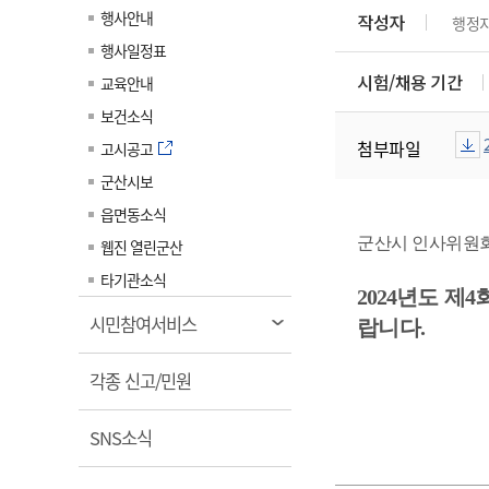
계약정보공개
행사안내
작성자
행정
전화번호안내
전화번호안내
전화번호안내
전화번호안내
전화번호안내
전화번호안내
전화번호안내
전화번호안내
군산시보
장사정보
행사일정표
입찰/계약정보
읍면동소식
주민복지 안내서
주요시책
수산업
찾아오시는길
찾아오시는길
찾아오시는길
찾아오시는길
찾아오시는길
찾아오시는길
찾아오시는길
찾아오시는길
시험/채용 기간
교육안내
용역과제
민원편의제도
웹진 열린군산
시정계획
어업현황
보건소식
타기관소식
민원 1회방문 처리제
주요업무
첨부파일
수산물 안전정보
고시공고
어디서나 민원처리제
시정백서
군산시보
군산수산물 소비촉진행사
상품권 구매 사용 및 관리
사전심사 청구제도
읍면동소식
군산 특화 수산물
민원인 후견인제
군산시 인사위원회
웹진 열린군산
복합민원 상담예약제
타기관소식
2024
년도 제
4
폐업신고 원스톱서비스
열
시민참여서비스
랍니다
.
납세자 보호관제도
림
열
『안심상속』 원스톱 서비
각종 신고/민원
스
림
열
SNS소식
림