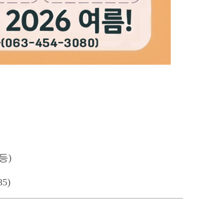
등
)
85)