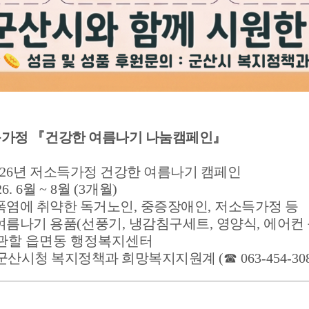
득가정
『
건강한 여름나기 나눔캠페인
』
026
년 저소득가정 건강한 여름나기 캠페인
26. 6
월
~ 8
월
(3
개월
)
폭염에 취약한 독거노인
,
중증장애인
,
저소득가정 등
여름나기 용품
(
선풍기
,
냉감침구세트
,
영양식
,
에어컨 
 관할 읍면동 행정복지센터
군산시청 복지정책과 희망복지지원계
(
☎
063-454-30