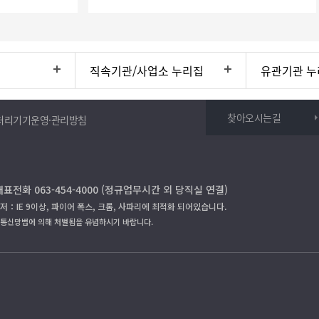
직속기관/사업소 누리집
유관기관 누
찾아오시는길
처리기기운영·관리방침
대표전화 063-454-4000 (정규업무시간 외 당직실 연결)
저：IE 9이상, 파이어 폭스, 크롬, 사파리에 최적화 되어있습니다.
보통신망법에 의해 처벌됨을 유념하시기 바랍니다.