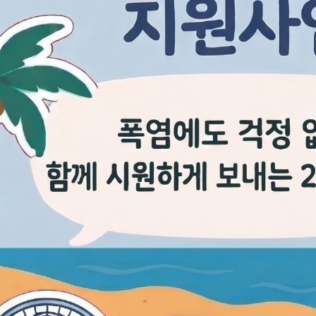
기부자 예우제
기부자 명예의 전당
기금사업
군산시 답례품
고향사랑기부제 소식