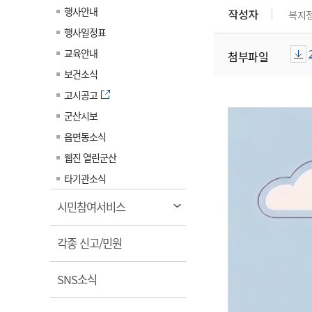
계약정보공개
행사안내
작성자
복지
전화번호안내
전화번호안내
전화번호안내
전화번호안내
전화번호안내
전화번호안내
전화번호안내
전화번호안내
군산시보
장사정보
행사일정표
입찰/계약정보
읍면동소식
주민복지 안내서
주요시책
수산업
찾아오시는길
찾아오시는길
찾아오시는길
찾아오시는길
찾아오시는길
찾아오시는길
찾아오시는길
찾아오시는길
교육안내
첨부파일
용역과제
민원편의제도
웹진 열린군산
시정계획
어업현황
보건소식
타기관소식
민원 1회방문 처리제
주요업무
수산물 안전정보
고시공고
어디서나 민원처리제
시정백서
군산시보
군산수산물 소비촉진행사
상품권 구매 사용 및 관리
사전심사 청구제도
읍면동소식
군산 특화 수산물
민원인 후견인제
웹진 열린군산
복합민원 상담예약제
타기관소식
폐업신고 원스톱서비스
열
시민참여서비스
납세자 보호관제도
림
열
『안심상속』 원스톱 서비
각종 신고/민원
스
림
열
SNS소식
림