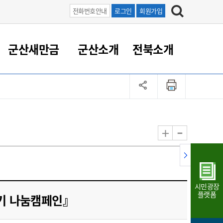
전화번호안내
로그인
회원가입
군산새만금
군산소개
전북소개
정 대응
족관계
부서/업무
RE100의 중심 새만금
도시/공원/주택
산업인프라
정책실명제
토지/건축
읍면동 안내
군산새만금 홍보 영상
조직운영6대지표
농업/축산업
도시재생
지방세
족관계
도시계획/지구단위계획
군산국가산업단지
정책실명제 안내
지방세
도시재생사업
민선8기 농업비전/발전방
공무원 정원
향
-
+
공원녹지
군산2국가산업단지
국민신청실명제안내
지방세환급금신청
도시재생(현장)지원센터
과장급이상 상위직 비율
농산물 유통
식
주택
새만금산업단지
정책실명제 중점관리 대상
지방세 상담챗봇
도시재생시설 현황
공무원 1인당 주민수
가축방역
자료실
자유무역지역
도시재생 공지/행사
현장공무원 비율
동물복지
지방산업단지
재정규모대비 인건비운영
시민광장
농공단지
실국본부수
플랫폼
나기 나눔캠페인』
림 서비
산업단지 지도
내고장 알리미
구
항만/여객/공항/철도/컨벤