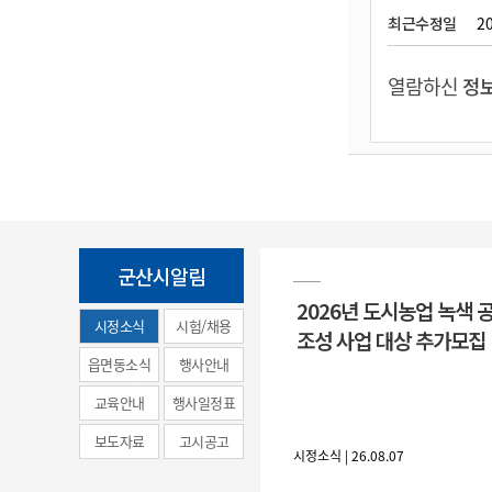
최근수정일
20
열람하신
정보
군산시알림
2026년 도시농업 녹색 
시정소식
시험/채용
조성 사업 대상 추가모집
(municipal
읍면동소식
행사안내
news)
교육안내
행사일정표
보도자료
고시공고
시정소식 | 26.08.07