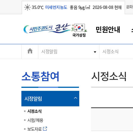
맑음
문화
35.0℃
미세먼지농도
좋음 9㎍/㎥
2026-08-08 현재
시
민원안내
민
전
시정알림
시정소식
군산새만금
민원안내
소통참여
생활복지
경제산업
정보공개
군산소개
전북소개
주
군산에서 시작되는 새만금
전북특별자치도 소개
군산사랑상품권
민원창구안내
정보공개제도
복지/보건
시정알림
군산시 비전
체
권
민원이용안내
시정소식
인구정책
상품권 안내
제도안내
전북특별자치도란?
메
소통참여
시정소식
민원수수료
시험/채용
통합돌봄
상품권 공지사항
비공개대상정보
전북특별자치도 용어 Q&A
뉴
도
종합민원창구
보도자료
주민복지
상품권 Q&A
불복구제절차
자료실
시
아름다운 배려창구
행사안내
아동/청소년
상품권 이용규약
수수료
열
시정알림
홍보영상 게시판
토지정보민원창구
행사일정표
여성/가족
판매대행점 조회
정보공개서식
림
군
대표전화
대표전화
대표전화
대표전화
대표전화
대표전화
대표전화
대표전화
063-454-4000
063-454-4000
063-454-4000
063-454-4000
063-454-4000
063-454-4000
063-454-4000
063-454-4000
시정소식
무인민원발급기
교육안내
노인복지
지류상품권 재고조회
시험/채용
산
보건소식
장애인복지
부서 및 담당자 연락처
부서 및 담당자 연락처
부서 및 담당자 연락처
부서 및 담당자 연락처
부서 및 담당자 연락처
부서 및 담당자 연락처
부서 및 담당자 연락처
부서 및 담당자 연락처
보도자료
고시공고
사회서비스(바우처)