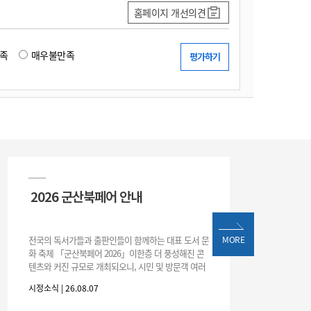
홈페이지 개선의견
족
매우불만족
2026 군산북페어 안내
전국의 독서가들과 출판인들이 함께하는 대표 도서 문
MORE
화 축제 「군산북페어 2026」이한층 더 풍성해진 콘
텐츠와 커진 규모로 개최되오니, 시민 및 방문객 여러
분의 많은 관심과 참여 바랍니다.□ 행사 개요행사 기
시정소식 | 26.08.07
간: 2026. 8. 28.