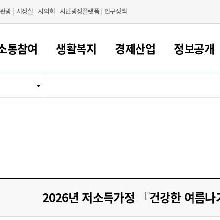
관광
시장실
시의회
시민광장플랫폼
인구정책
소통참여
생활복지
경제산업
정보공개
새만금 해양거점도시 군산
정보공개 목록/청구
시민참여서비스
여권 민원
기업지원
교육
군산시 소개
군산시 관할권 주요논리
각종 신고/민원
사전정보공표
일자리/창업
차량 민원
상하수도
시청안내
새만금 관할구역 결
주민등록/인감/가
교통안내
기업목록
인사운영
SNS소식
여권발급안내
시민광장플랫폼
교육지원
투자기업 인센티브
정보공개 목록/청구
군산 현황
차량등록사업소 안내
하수도 계획
군산시 명장
사전정보공표
청사종합안내
주민등록/인감/가
시내버스
일반기업 목록
2022년도 통계
조직도
여권 서식
시장에게 바란다
평생교육
기업지원정책
군산의 역사
차량 신규/이전 등록
상수도시설
구인구직
수시공표
전화번호안내
각종서식
택시
사회적경제기업
2023년도 통계
업무
나의민원
학자금대출이자지원
경제 공지/서식
수상현황
저당권 설정/말소 등록
수질검사
청년뜰(청년센터/창업센터)
부서별 팩스번호
시외버스/고속버스
공장 검색
2024년도 통계
부서소
나도한마디
우리아이 꿈탐험 지원사업
기업애로해소SOS
자연지리특성
등록원부 열람/발급
상수도/하수도 요금
시청 오시는 길
철도/항공
2025년도 통계
부서별 
군산시사회적경제지원센터
칭찬합시다
시민정보화교육
강소연구개발특구
행정구역/행정지도
자동차 등록 서식
요금조회납부시스템
여객선
설문조사
부모학교예약시스템
자매결연/국제협력 도시
자동차 과태료 조회 및 납부
공공하수처리시설
교통 관련사이트
일자리 지원사업
2026년 저소득가정 『건강한 여름
자원봉사참여
군산어린이시청
군산의 상징
자동차 정기(종합)검사 기
주정차단속 문자알
일자리지원센터
간조회 및 검사예약
스
전자민원창
적극행정
디지털배움터