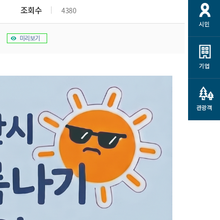
개
재정정보 공개
공공저작물
션
조회수
4380
시민
통계정보
행정규제개혁
소상공인 지원
미리보기
민방위/재난안전
시스템
행정규제개혁안내
고유가 피해지원금
민방위
규제신문고
군산사랑배달 배달의명수
기업
재난안전
규제입증요청
카드수수료 지원
풍수해보험
사
규제정보포털
소상공인지원
재해예방
관광객
관련기관 안내
군산시착한가격업소
시민대상보험
통계
영조물 배상보험
인 현황
군산시민 안전보험
군산시민 자전거보험
군산 상품
농업인안전보험 농가부담
 가이드북
금 지원사업