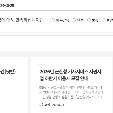
24-08-29
에 대해 만족
하십니까?
매우만족
만족
보통
불만
공간(텃밭)
2026년 군산형 가사서비스 지원사
업 하반기 이용자 모집 안내
※붙임의 공고문을 필히 확인 바랍니다.(8.11.게시예
정) 맞벌이·다자녀 가정 등의 가사노동 부담을 경감하
고 일·생활 균형 지원을 위한 「군산형 가사서비스 지
원사업」하반기 이용자를 다음과 같이 추가 모집하오
시정소식 | 26.08.07
니 많은 참여 바랍니다. 1