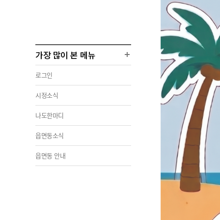
가장 많이 본 메뉴
로그인
시정소식
나도한마디
읍면동소식
읍면동 안내