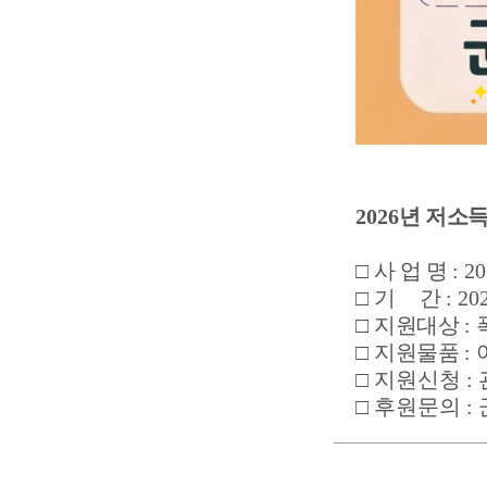
2026
년 저소
□
사 업 명
: 2
□
기 간
: 20
□
지원대상
:
□
지원물품
:
□ 지원신청
:
□ 후원문의
: