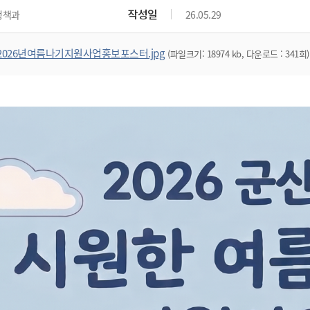
위원회 현황
공공데이터 개방
업무추진비공
군산시 무상교통
작성일
정책과
26.05.29
공부의 명수
정부24
위원회 명단공개
공공데이터 개방
예산/재정
법률정보
국민신문고
건설
부동산
에너지
2026년여름나기지원사업홍보포스터.jpg
(파일크기: 18974 kb, 다운로드 : 341회)
환경
청소
위생
위원회 회의록 공개
공공데이터 수요조사
민원편람/서식
한눈에 서비스
전자가족관계등록
예산안내
조례규칙 입법예고
경제동향
도로/가로등
부동산 정보
태양광
환경선언문
청소정보
공중위생
재정공시
조례규칙 입법예고(구)
물가정보
자전거
주소/건축/지적/지리정보
가스/석유
인터넷등기소
환경기본정보
대형폐기물 배출신고
위생용품 제조업
결산보고서
법률정보 관련사이트
사회조사
조상땅찾기
국세청홈택스
화학물질 관리지도
공모사업
생활쓰레기 처리요령
식품위생
중기지방재정계획
사업체조
위택스
미세먼지 대응
음식물쓰레기 처리요령
문화 콘텐츠업
투자심사
통계연보
부동산통합민원
환경영향평가
폐기물 처리시설 현황
예산낭비신고
청년통계
체육
공공데이터포털
석면해체 건축물정보
보조금 부정수급 신고
주민등록
새올전자민원창구
체육시설 안내
환경오염업소 공개
공유재산
체류외국
군산시체육회
환경 관련사이트
재정용어사전
생활체육 공지
군산시 고향사랑기부제
고향사랑기부제 소개
군산상품