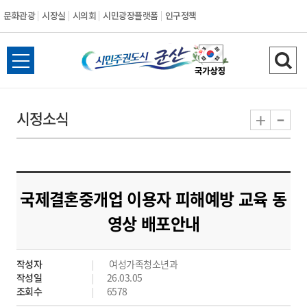
문화관광
시장실
시의회
시민광장플랫폼
인구정책
시
전
검
민
체
색
메
하
-
+
시정소식
주
뉴
기
열
권
기
도
국제결혼중개업 이용자 피해예방 교육 동
시
영상 배포안내
군
작성자
여성가족청소년과
산
작성일
26.03.05
조회수
6578