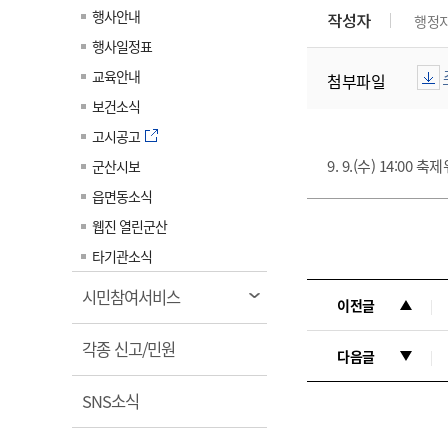
계약정보공개
행사안내
작성자
행정
전화번호안내
전화번호안내
전화번호안내
전화번호안내
전화번호안내
전화번호안내
전화번호안내
전화번호안내
군산시보
장사정보
행사일정표
입찰/계약정보
읍면동소식
주민복지 안내서
주요시책
수산업
찾아오시는길
찾아오시는길
찾아오시는길
찾아오시는길
찾아오시는길
찾아오시는길
찾아오시는길
찾아오시는길
교육안내
첨부파일
용역과제
민원편의제도
웹진 열린군산
시정계획
어업현황
보건소식
타기관소식
민원 1회방문 처리제
주요업무
수산물 안전정보
고시공고
어디서나 민원처리제
시정백서
9. 9.(수) 14:00
군산시보
군산수산물 소비촉진행사
상품권 구매 사용 및 관리
사전심사 청구제도
읍면동소식
군산 특화 수산물
민원인 후견인제
웹진 열린군산
복합민원 상담예약제
타기관소식
폐업신고 원스톱서비스
열
시민참여서비스
이전글
납세자 보호관제도
림
열
『안심상속』 원스톱 서비
각종 신고/민원
다음글
스
림
열
SNS소식
림