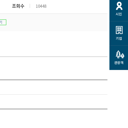
개
재정정보 공개
공공저작물
션
조회수
10448
시민
통계정보
행정규제개혁
소상공인 지원
기
민방위/재난안전
시스템
행정규제개혁안내
고유가 피해지원금
민방위
규제신문고
군산사랑배달 배달의명수
기업
재난안전
규제입증요청
카드수수료 지원
풍수해보험
사
규제정보포털
소상공인지원
재해예방
관광객
관련기관 안내
군산시착한가격업소
시민대상보험
통계
영조물 배상보험
인 현황
군산시민 안전보험
군산시민 자전거보험
군산 상품
농업인안전보험 농가부담
 가이드북
금 지원사업