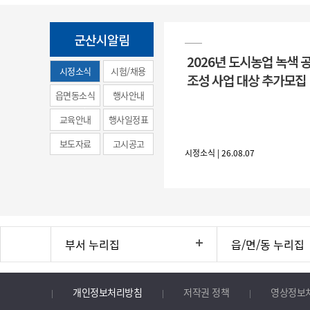
군산시알림
2026년 도시농업 녹색 
시정소식
시험/채용
조성 사업 대상 추가모집
(municipal
읍면동소식
행사안내
news)
교육안내
행사일정표
보도자료
고시공고
시정소식 | 26.08.07
부서 누리집
읍/면/동 누리집
개인정보처리방침
저작권 정책
영상정보