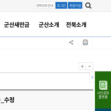
전화번호안내
로그인
회원가입
군산새만금
군산소개
전북소개
정 대응
족관계
부서/업무
RE100의 중심 새만금
도시/공원/주택
산업인프라
정책실명제
토지/건축
읍면동 안내
군산새만금 홍보 영상
조직운영6대지표
농업/축산업
도시재생
지방세
족관계
도시계획/지구단위계획
군산국가산업단지
정책실명제 안내
지방세
도시재생사업
민선8기 농업비전/발전방
공무원 정원
향
-
+
공원녹지
군산2국가산업단지
국민신청실명제안내
지방세환급금신청
도시재생(현장)지원센터
과장급이상 상위직 비율
농산물 유통
식
주택
새만금산업단지
정책실명제 중점관리 대상
지방세 상담챗봇
도시재생시설 현황
공무원 1인당 주민수
가축방역
자료실
자유무역지역
도시재생 공지/행사
현장공무원 비율
동물복지
지방산업단지
재정규모대비 인건비운영
시민광장
농공단지
실국본부수
플랫폼
.)_수정
림 서비
산업단지 지도
내고장 알리미
구
항만/여객/공항/철도/컨벤