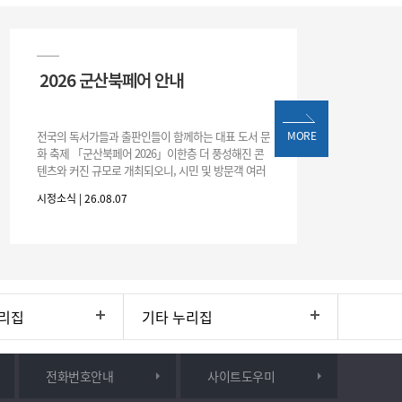
2026 군산북페어 안내
전국의 독서가들과 출판인들이 함께하는 대표 도서 문
MORE
화 축제 「군산북페어 2026」이한층 더 풍성해진 콘
텐츠와 커진 규모로 개최되오니, 시민 및 방문객 여러
분의 많은 관심과 참여 바랍니다.□ 행사 개요행사 기
시정소식 | 26.08.07
간: 2026. 8. 28.
리집
기타 누리집
전화번호안내
사이트도우미