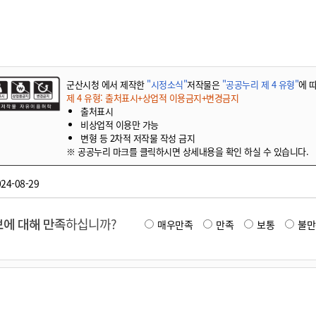
기부자 예우제
기부자 명예의 전당
기금사업
군산시 답례품
군산시청 에서 제작한
"시정소식"
저작물은
"공공누리 제 4 유형"
에 
고향사랑기부제 소식
제 4 유형: 출처표시+상업적 이용금지+변경금지
출처표시
비상업적 이용만 가능
변형 등 2차적 저작물 작성 금지
※ 공공누리 마크를 클릭하시면 상세내용을 확인 하실 수 있습니다.
24-08-29
에 대해 만족
하십니까?
매우만족
만족
보통
불만