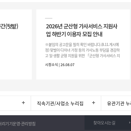
공간(텃밭)
2026년 군산형 가사서비스 지원사
업 하반기 이용자 모집 안내
※붙임의 공고문을 필히 확인 바랍니다.(8.11.게시예
정) 맞벌이·다자녀 가정 등의 가사노동 부담을 경감하
고 일·생활 균형 지원을 위한 「군산형 가사서비스 지
원사업」하반기 이용자를 다음과 같이 추가 모집하오
시정소식 | 26.08.07
니 많은 참여 바랍니다. 1
직속기관/사업소 누리집
유관기관 누
찾아오시는길
처리기기운영·관리방침