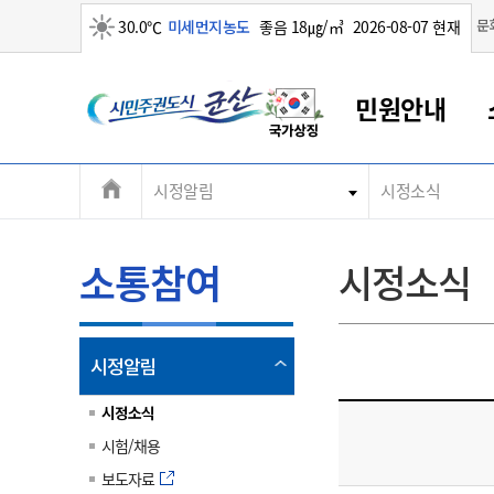
맑음
문
30.0℃
미세먼지농도
좋음 18㎍/㎥
2026-08-07 현재
시
민원안내
민
전
시정알림
시정소식
군산새만금
민원안내
소통참여
생활복지
경제산업
정보공개
군산소개
전북소개
주
군산에서 시작되는 새만금
전북특별자치도 소개
군산사랑상품권
민원창구안내
정보공개제도
복지/보건
시정알림
군산시 비전
체
권
민원이용안내
시정소식
인구정책
상품권 안내
제도안내
전북특별자치도란?
메
소통참여
시정소식
민원수수료
시험/채용
통합돌봄
상품권 공지사항
비공개대상정보
전북특별자치도 용어 Q&A
뉴
도
종합민원창구
보도자료
주민복지
상품권 Q&A
불복구제절차
자료실
시
아름다운 배려창구
행사안내
아동/청소년
상품권 이용규약
수수료
열
시정알림
홍보영상 게시판
토지정보민원창구
행사일정표
여성/가족
판매대행점 조회
정보공개서식
림
군
대표전화
대표전화
대표전화
대표전화
대표전화
대표전화
대표전화
대표전화
063-454-4000
063-454-4000
063-454-4000
063-454-4000
063-454-4000
063-454-4000
063-454-4000
063-454-4000
시정소식
무인민원발급기
교육안내
노인복지
지류상품권 재고조회
시험/채용
산
보건소식
장애인복지
부서 및 담당자 연락처
부서 및 담당자 연락처
부서 및 담당자 연락처
부서 및 담당자 연락처
부서 및 담당자 연락처
부서 및 담당자 연락처
부서 및 담당자 연락처
부서 및 담당자 연락처
보도자료
고시공고
사회서비스(바우처)