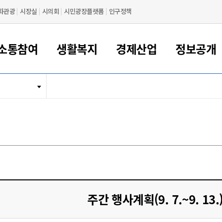
화관광
시장실
시의회
시민광장플랫폼
인구정책
소통참여
생활복지
경제산업
정보공개
새만금 해양거점도시 군산
정보공개 목록/청구
시민참여서비스
여권 민원
기업지원
교육
군산시 소개
군산시 관할권 주요논리
각종 신고/민원
사전정보공표
일자리/창업
차량 민원
상하수도
시청안내
새만금 관할구역 결
주민등록/인감/가
교통안내
기업목록
인사운영
SNS소식
여권발급안내
시민광장플랫폼
교육지원
투자기업 인센티브
정보공개 목록/청구
군산 현황
차량등록사업소 안내
하수도 계획
군산시 명장
사전정보공표
청사종합안내
주민등록/인감/가
시내버스
일반기업 목록
2022년도 통계
조직도
여권 서식
시장에게 바란다
평생교육
기업지원정책
군산의 역사
차량 신규/이전 등록
상수도시설
구인구직
수시공표
전화번호안내
각종서식
택시
사회적경제기업
2023년도 통계
업무
나의민원
학자금대출이자지원
경제 공지/서식
수상현황
저당권 설정/말소 등록
수질검사
청년뜰(청년센터/창업센터)
부서별 팩스번호
시외버스/고속버스
공장 검색
2024년도 통계
부서소
나도한마디
우리아이 꿈탐험 지원사업
기업애로해소SOS
자연지리특성
등록원부 열람/발급
상수도/하수도 요금
시청 오시는 길
철도/항공
2025년도 통계
부서별 
군산시사회적경제지원센터
칭찬합시다
시민정보화교육
강소연구개발특구
행정구역/행정지도
자동차 등록 서식
요금조회납부시스템
여객선
설문조사
부모학교예약시스템
자매결연/국제협력 도시
자동차 과태료 조회 및 납부
공공하수처리시설
교통 관련사이트
일자리 지원사업
주간 행사계획(9. 7.~9. 13
자원봉사참여
군산어린이시청
군산의 상징
자동차 정기(종합)검사 기
주정차단속 문자알
일자리지원센터
간조회 및 검사예약
스
전자민원창
적극행정
디지털배움터