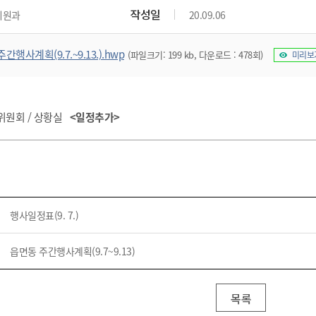
위원회 현황
공공데이터 개방
업무추진비공
군산시 무상교통
작성일
지원과
20.09.06
공부의 명수
정부24
위원회 명단공개
공공데이터 개방
예산/재정
법률정보
국민신문고
건설
부동산
에너지
주간행사계획(9.7.~9.13.).hwp
(파일크기: 199 kb, 다운로드 : 478회)
미리보
환경
청소
위생
위원회 회의록 공개
공공데이터 수요조사
민원편람/서식
한눈에 서비스
전자가족관계등록
예산안내
조례규칙 입법예고
경제동향
도로/가로등
부동산 정보
태양광
환경선언문
청소정보
공중위생
재정공시
조례규칙 입법예고(구)
물가정보
자전거
주소/건축/지적/지리정보
가스/석유
인터넷등기소
환경기본정보
대형폐기물 배출신고
위생용품 제조업
결산보고서
법률정보 관련사이트
사회조사
 축제위원회 / 상황실
<일정추가>
조상땅찾기
국세청홈택스
화학물질 관리지도
공모사업
생활쓰레기 처리요령
식품위생
중기지방재정계획
사업체조
위택스
미세먼지 대응
음식물쓰레기 처리요령
문화 콘텐츠업
투자심사
통계연보
부동산통합민원
환경영향평가
폐기물 처리시설 현황
예산낭비신고
청년통계
체육
공공데이터포털
석면해체 건축물정보
보조금 부정수급 신고
주민등록
새올전자민원창구
행사일정표(9. 7.)
체육시설 안내
환경오염업소 공개
공유재산
체류외국
군산시체육회
환경 관련사이트
재정용어사전
읍면동 주간행사계획(9.7~9.13)
생활체육 공지
군산시 고향사랑기부제
고향사랑기부제 소개
군산상품
목록