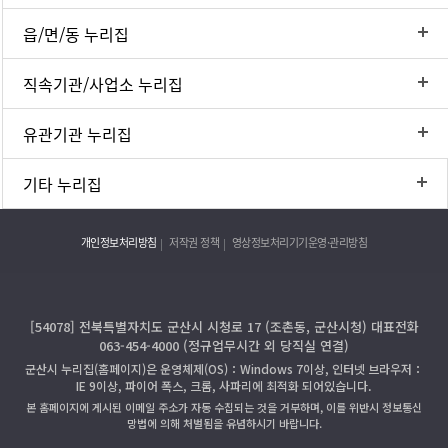
읍/면/동 누리집
직속기관/사업소 누리집
유관기관 누리집
기타 누리집
개인정보처리방침
저작권 정책
영상정보처리기기운영·관리방침
[54078] 전북특별자치도 군산시 시청로 17 (조촌동, 군산시청) 대표전화
063-454-4000 (정규업무시간 외 당직실 연결)
군산시 누리집(홈페이지)은 운영체제(OS)：Windows 7이상, 인터넷 브라우저：
IE 9이상, 파이어 폭스, 크롬, 사파리에 최적화 되어있습니다.
본 홈페이지에 게시된 이메일 주소가 자동 수집되는 것을 거부하며, 이를 위반시 정보통신
망법에 의해 처벌됨을 유념하시기 바랍니다.