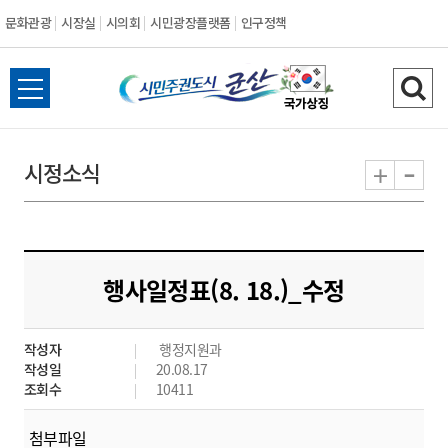
문화관광
시장실
시의회
시민광장플랫폼
인구정책
시
전
검
민
체
색
메
하
-
+
시정소식
주
뉴
기
열
권
기
도
행사일정표(8. 18.)_수정
시
작성자
행정지원과
군
작성일
20.08.17
조회수
10411
산
첨부파일