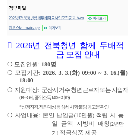
첨부파일
2026년전북청년함께두배적금사업모집공고.hwp
미리보기
웹포스터_main.jpg
미리보기
󰏚
2026
년 전북청년 함께 두배
적
금 모
집 안내
❍
모집인원
:
180
명
❍
모집기간
:
2026. 3. 3.(
화
) 09:00 ~ 3. 16.(
월
)
18:00
❍
지원대상
:
군산시 거주 청년 근로자 또는 사업자
(18~39
세
,
중위소득
140%
이하
)
* 신청자격, 제외대상 등 상세 사항 붙임 공고문 확인
❍
사업내용
:
본인 납입금
적립 시 동
(10
만원
)
일 금액 지방비 매칭
(2
년만
적금상품 제공
기
)