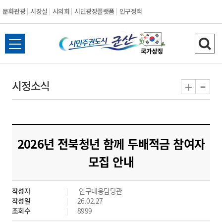
문화관광
시장실
시의회
시민광장플랫폼
인구정책
시
전
검
민
체
색
메
하
-
+
시정소식
주
뉴
기
열
권
기
도
2026년 전북청년 함께 두배적금 참여자
시
모집 안내
군
작성자
인구대응담당관
산
작성일
26.02.27
조회수
8999