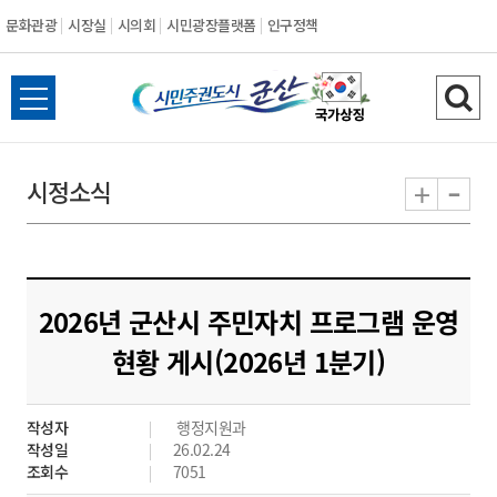
문화관광
시장실
시의회
시민광장플랫폼
인구정책
시
전
검
민
체
색
메
하
-
+
시정소식
주
뉴
기
열
권
기
도
2026년 군산시 주민자치 프로그램 운영
시
현황 게시(2026년 1분기)
군
작성자
행정지원과
산
작성일
26.02.24
조회수
7051